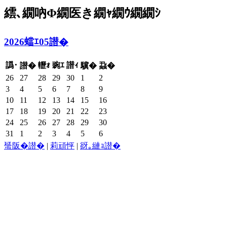
繧､繝吶Φ繝医き繝ｬ繝ｳ繝繝ｼ
2026蟷ｴ05譛�
譌･
轣ｫ
豌ｴ
譛ｨ
譛�
驥�
蝨�
26
27
28
29
30
1
2
3
4
5
6
7
8
9
10
11
12
13
14
15
16
17
18
19
20
21
22
23
24
25
26
27
28
29
30
31
1
2
3
4
5
6
蜑阪�譛�
|
莉頑怦
|
谺｡縺ｮ譛�