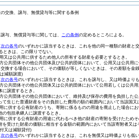
産の交換、譲与、無償貸与等に関する条例
、譲与、無償貸与等に関しては、
この条例
の定めるところによる。
、
次の各号
のいずれかに該当するときは、これを他の同一種類の財産と
えるときは、この限りでない。
用又は公共用に供するため他人の所有する財産を必要とするとき。
方公共団体その他公共団体及び公共的団体において、公用又は公共用に
り交換する場合において、その価額が等しくないときは、その差額を金
は減額譲渡)
、
次の各号
のいずれかに該当するときは、これを譲与し、又は時価より
方公共団体その他公共団体又は公共的団体において公用若しくは公共用
体に譲渡するとき。
方公共団体その他公共団体において、維持及び保存の費用を負担した公
って生じた普通財産をその負担した費用の額の範囲内において当該国又
用に供する公有財産のうち、寄附に係るものの用途を廃止した場合にお
他の包括承継人に譲渡するとき。
用に供する公有財産の用途に代わるべき他の財産の寄附を受けたためそ
附を受けた財産の価額に相当する金額の範囲内において当該寄附者又は
付又は減額貸付)
、
次の各号
のいずれかに該当するときは、これを無償又は時価よりも低