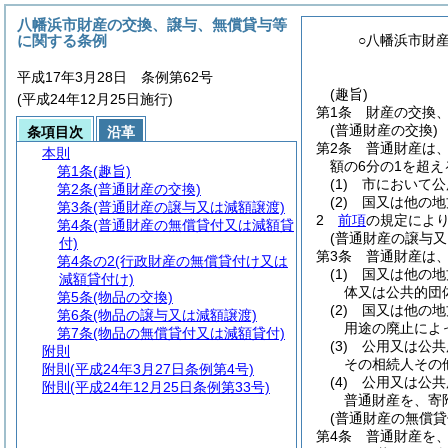
八幡浜市財産の交換、譲与、無償貸与等
に関する条例
○八幡浜市財
平成17年3月28日 条例第62号
(趣旨)
(平成24年12月25日施行)
第1条
財産の交換
(普通財産の交換)
条項目次
沿革
第2条
普通財産は
本則
額の6分の1を超
第1条
(趣旨)
(1)
市において公
第2条
(普通財産の交換)
(2)
国又は他の地
第3条
(普通財産の譲与又は減額譲渡)
2
前項
の規定によ
第4条
(普通財産の無償貸付又は減額貸
(普通財産の譲与又
付)
第3条
普通財産は
第4条の2
(行政財産の無償貸付け又は
(1)
国又は他の地
減額貸付け)
体又は公共的団
第5条
(物品の交換)
(2)
国又は他の地
第6条
(物品の譲与又は減額譲渡)
用途の廃止によ
第7条
(物品の無償貸付又は減額貸付)
(3)
公用又は公共
附則
その相続人その
附則
(平成24年3月27日条例第4号)
(4)
公用又は公共
附則
(平成24年12月25日条例第33号)
普通財産を、寄
(普通財産の無償貸
第4条
普通財産を