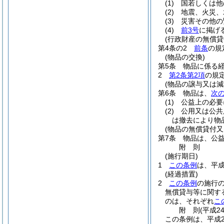
(1)
国若しくは他
(2)
地震、火災、
(3)
災害その他の
(4)
前3号
に掲げ
(行政財産の無償貸
第4条の2
前条
の規
(物品の交換)
第5条
物品に係る
2
第2条第2項
の規
(物品の譲与又は減
第6条
物品は、
次
(1)
公益上の必要
(2)
公用又は公共
は撤去により物
(物品の無償貸付又
第7条
物品は、公
附
則
(施行期日)
1
この条例
は、平成
(経過措置)
2
この条例
の施行
無償貸与等に関す
のは、それぞれ
こ
附
則
(平成2
この条例は、平成2