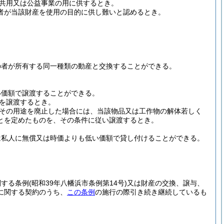
共用又は公益事業の用に供するとき。
者が当該財産を使用の目的に供し難いと認めるとき。
の者が所有する同一種類の動産と交換することができる。
い価額で譲渡することができる。
を譲渡するとき。
その用途を廃止した場合には、当該物品又は工作物の解体若しく
とを定めたものを、その条件に従い譲渡するとき。
は私人に無償又は時価よりも低い価額で貸し付けることができる。
関する条例
(昭和39年八幡浜市条例第14号)
又は財産の交換、譲与、
に関する契約のうち、
この条例
の施行の際引き続き継続しているも