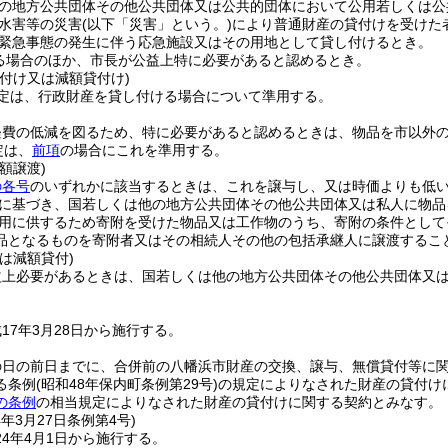
の地方公共団体その他公共団体又は公共的団体において公用若しくは公
水害等の災害
(以下「災害」という。)
により普通財産の貸付けを受けた
緊急事態の発生に伴う応急施設又はその用地として貸し付けるとき。
る場合のほか、市長が公益上特に必要があると認めるとき。
付け又は減額貸付け)
定は、行政財産を貸し付ける場合について準用する。
経費の低減を図るため、特に必要があると認めるときは、物品を市以外
定は、
前項
の場合にこれを準用する。
額譲渡)
の各号
のいずれかに該当するときは、これを譲与し、又は時価よりも低
に基づき、国若しくは他の地方公共団体その他公共団体又は私人に物品
用に供するため寄附を受けた物品又は工作物のうち、寄附の条件として
品となるものを寄附者又はその相続人その他の包括承継人に譲渡するこ
は減額貸付)
益上必要があるときは、国若しくは他の地方公共団体その他公共団体又
17年3月28日から施行する。
の日の前日までに、合併前の八幡浜市財産の交換、譲与、無償貸付等に
る条例
(昭和48年保内町条例第29号)
の規定によりなされた財産の貸付け
の条例
の相当規定によりなされた財産の貸付けに関する契約とみなす。
4年3月27日
条例第4号)
4年4月1日から施行する。