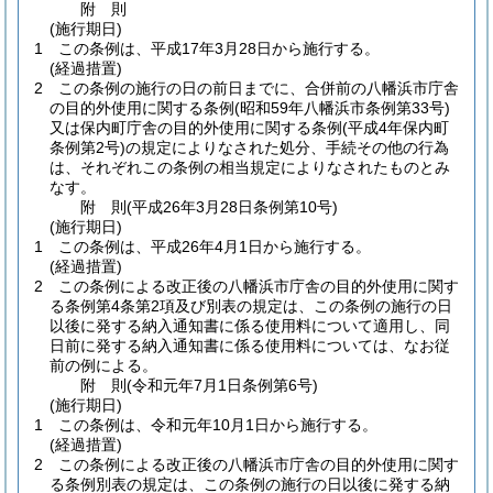
附
則
(施行期日)
1
この条例は、平成17年3月28日から施行する。
(経過措置)
2
この条例の施行の日の前日までに、合併前の八幡浜市庁舎
の目的外使用に関する条例
(昭和59年八幡浜市条例第33号)
又は保内町庁舎の目的外使用に関する条例
(平成4年保内町
条例第2号)
の規定によりなされた処分、手続その他の行為
は、それぞれこの条例の相当規定によりなされたものとみ
なす。
附
則
(平成26年3月28日
条例第10号)
(施行期日)
1
この条例は、平成26年4月1日から施行する。
(経過措置)
2
この条例による改正後の八幡浜市庁舎の目的外使用に関す
る条例第4条第2項及び別表の規定は、この条例の施行の日
以後に発する納入通知書に係る使用料について適用し、同
日前に発する納入通知書に係る使用料については、なお従
前の例による。
附
則
(令和元年7月1日
条例第6号)
(施行期日)
1
この条例は、令和元年10月1日から施行する。
(経過措置)
2
この条例による改正後の八幡浜市庁舎の目的外使用に関す
る条例別表の規定は、この条例の施行の日以後に発する納