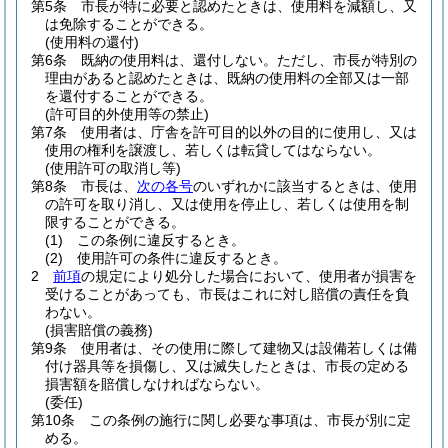
第5条
市長が特に必要と認めたときは、使用料を減額し、又
は免除することができる。
(使用料の還付)
第6条
既納の使用料は、還付しない。
ただし、市長が特別の
理由があると認めたときは、既納の使用料の全部又は一部
を還付することができる。
(許可目的外使用等の禁止)
第7条
使用者は、庁舎を許可目的以外の目的に使用し、又は
使用の権利を譲渡し、若しくは転貸してはならない。
(使用許可の取消し等)
第8条
市長は、
次の各号
のいずれかに該当するときは、使用
の許可を取り消し、又は使用を停止し、若しくは使用を制
限することができる。
(1)
この条例に違反するとき。
(2)
使用許可の条件に違反するとき。
2
前項
の規定により処分した場合において、使用者が損害を
受けることがあっても、市長はこれに対し賠償の責任を負
わない。
(損害賠償の義務)
第9条
使用者は、その使用に際して建物又は設備若しくは備
付け器具等を損傷し、又は滅失したときは、市長の定める
損害額を賠償しなければならない。
(委任)
第10条
この条例の施行に関し必要な事項は、市長が別に定
める。