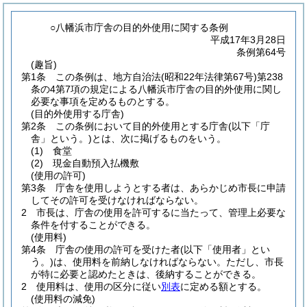
○八幡浜市庁舎の目的外使用に関する条例
平成17年3月28日
条例第64号
(趣旨)
第1条
この条例は、地方自治法
(昭和22年法律第67号)
第238
条の4第7項の規定による八幡浜市庁舎の目的外使用に関し
必要な事項を定めるものとする。
(目的外使用する庁舎)
第2条
この条例において目的外使用とする庁舎
(以下「庁
舎」という。)
とは、次に掲げるものをいう。
(1)
食堂
(2)
現金自動預入払機敷
(使用の許可)
第3条
庁舎を使用しようとする者は、あらかじめ市長に申請
してその許可を受けなければならない。
2
市長は、庁舎の使用を許可するに当たって、管理上必要な
条件を付することができる。
(使用料)
第4条
庁舎の使用の許可を受けた者
(以下「使用者」とい
う。)
は、使用料を前納しなければならない。
ただし、市長
が特に必要と認めたときは、後納することができる。
2
使用料は、使用の区分に従い
別表
に定める額とする。
(使用料の減免)