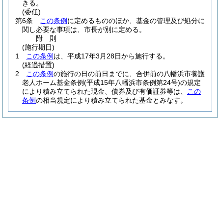
きる。
(委任)
第6条
この条例
に定めるもののほか、基金の管理及び処分に
関し必要な事項は、市長が別に定める。
附
則
(施行期日)
1
この条例
は、平成17年3月28日から施行する。
(経過措置)
2
この条例
の施行の日の前日までに、合併前の八幡浜市養護
老人ホーム基金条例
(平成15年八幡浜市条例第24号)
の規定
により積み立てられた現金、債券及び有価証券等は、
この
条例
の相当規定により積み立てられた基金とみなす。