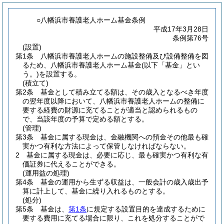
○八幡浜市養護老人ホーム基金条例
平成17年3月28日
条例第76号
(設置)
第1条
八幡浜市養護老人ホームの施設整備及び設備整備を図
るため、八幡浜市養護老人ホーム基金
(以下「基金」とい
う。)
を設置する。
(積立て)
第2条
基金として積み立てる額は、その歳入となるべき年度
の翌年度以降において、八幡浜市養護老人ホームの整備に
要する経費の財源に充てることが適当と認められるもの
で、当該年度の予算で定める額とする。
(管理)
第3条
基金に属する現金は、金融機関への預金その他最も確
実かつ有利な方法によって保管しなければならない。
2
基金に属する現金は、必要に応じ、最も確実かつ有利な有
価証券に代えることができる。
(運用益の処理)
第4条
基金の運用から生ずる収益は、一般会計の歳入歳出予
算に計上して、基金に繰り入れるものとする。
(処分)
第5条
基金は、
第1条
に規定する設置目的を達成するために
要する費用に充てる場合に限り、これを処分することがで