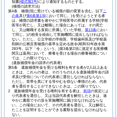
知書
(
様式第2号
)
により通知するものとする。
(補償の請求方法)
第4条
補償
(現に受けている補償の額の変更を含む。以下
こ
の条
及び
第6条第1項
において同じ。)
を受けようとする者
は、補償の請求書を速やかに学校医等の所属する学校
(学校
医等が死亡し、又は離職した場合にあっては、その死亡
し、又は離職する直前に所属していた学校。
第13条
におい
て同じ。)
の校長を経由して実施機関に提出しなければなら
ない。
ただし、公立学校の学校医、学校歯科医及び学校薬
剤師の公務災害補償の基準を定める政令
(昭和32年政令第
283号。以下「令」という。)
第3条第2項に規定する医療機
関又は薬局において、療養を受ける場合の療養補償につい
ては、この限りでない。
(遺族補償年金の請求の代表者)
第5条
遺族補償年金を受ける権利を有する者が2人以上ある
ときは、これらの者は、そのうちの1人を遺族補償年金の請
求及び受領についての代表者に選任しなければならない。
ただし、世帯を異にする等やむを得ない事情のため、代表
者を選任することができないときは、この限りでない。
2
遺族補償年金を受ける権利を有する者は、
前項
の規定によ
り代表者を選任し、又は当該代表者を解任したときは、速
やかに書面でその旨を実施機関に届け出なければならな
い。
この場合において、その代表者を選任し、又は解任し
たことを証明することができる書類を提出しなければなら
ない。