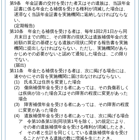
第9条
年金証書の交付を受けた者又はその遺族は、当該年金
証書に係る年金たる補償を受ける権利が消滅した場合は、
遅滞なく当該年金証書を実施機関に返納しなければならな
い。
(定期報告)
第10条
年金たる補償を受ける者は、毎年1回2月1日から同
月末日までの間に、その障害の現状又は遺族補償年金の支
給額の算定の基礎となる遺族の現状に関する報告書を実施
機関に提出しなければならない。
ただし、実施機関があら
かじめその必要がないと認めて通知した場合は、この限り
でない。
(届出)
第11条
年金たる補償を受ける者は、次に掲げる場合には、
速やかにその旨を実施機関に届け出なければならない。
(1)
氏名又は住所を変更した場合
(2)
傷病補償年金を受ける者にあっては、その負傷若しく
は疾病が治った場合又はその障害の程度に変更があった
場合
(3)
障害補償年金を受ける者にあっては、その障害の程度
に変更があった場合
(4)
遺族補償年金を受ける者にあっては、次に掲げる場合
ア
令第10条第1項
(同項第1号を除く。)
の規定により、
その者の遺族補償年金を受ける権利が消滅したとき。
イ
その者と生計を同じくしている遺族補償年金を受け
ることができる遺族の数に増減を生じたとき。