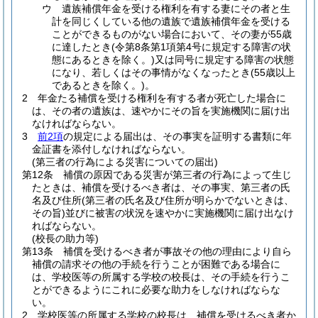
ウ
遺族補償年金を受ける権利を有する妻にその者と生
計を同じくしている他の遺族で遺族補償年金を受ける
ことができるものがない場合において、その妻が55歳
に達したとき
(令第8条第1項第4号に規定する障害の状
態にあるときを除く。)
又は同号に規定する障害の状態
になり、若しくはその事情がなくなったとき
(55歳以上
であるときを除く。)
。
2
年金たる補償を受ける権利を有する者が死亡した場合に
は、その者の遺族は、速やかにその旨を実施機関に届け出
なければならない。
3
前2項
の規定による届出は、その事実を証明する書類に年
金証書を添付しなければならない。
(第三者の行為による災害についての届出)
第12条
補償の原因である災害が第三者の行為によって生じ
たときは、補償を受けるべき者は、その事実、第三者の氏
名及び住所
(第三者の氏名及び住所が明らかでないときは、
その旨)
並びに被害の状況を速やかに実施機関に届け出なけ
ればならない。
(校長の助力等)
第13条
補償を受けるべき者が事故その他の理由により自ら
補償の請求その他の手続を行うことが困難である場合に
は、学校医等の所属する学校の校長は、その手続を行うこ
とができるようにこれに必要な助力をしなければならな
い。
2
学校医等の所属する学校の校長は、補償を受けるべき者か