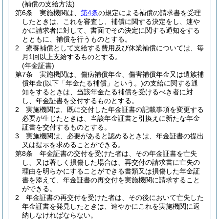
(補償の支給方法)
第6条
実施機関は、
第4条
の規定による補償の請求書を受理
したときは、これを審査し、補償に関する決定をし、速や
かに請求者に対して、書面でその決定に関する通知をする
とともに、補償を行うものとする。
2
療養補償として支給する費用及び休業補償については、毎
月1回以上支給するものとする。
(年金証書)
第7条
実施機関は、傷病補償年金、傷害補償年金又は遺族補
償年金
(以下「年金たる補償」という。)
の支給に関する通
知をするときは、当該年金たる補償を受けるべき者に対
し、年金証書を交付するものとする。
2
実施機関は、既に交付した年金証書の記載事項を変更する
必要が生じたときは、当該年金証書と引換えに新たな年金
証書を交付するものとする。
3
実施機関は、必要があると認めるときは、年金証書の提出
又は提示を求めることができる。
第8条
年金証書の交付を受けた者は、その年金証書を亡失
し、又は著しく損傷した場合は、再交付の請求書に亡失の
理由を明らかにすることができる書類又は損傷した年金証
書を添えて、年金証書の再交付を実施機関に請求すること
ができる。
2
年金証書の再交付を受けた者は、その後において亡失した
年金証書を発見したときは、速やかにこれを実施機関に返
納しなければならない。