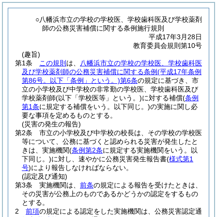
○八幡浜市立の学校の学校医、学校歯科医及び学校薬剤
師の公務災害補償に関する条例施行規則
平成17年3月28日
教育委員会規則第10号
(趣旨)
第1条
この規則
は、
八幡浜市立の学校の学校医、学校歯科医
及び学校薬剤師の公務災害補償に関する条例
(平成17年条例
第86号。以下「条例」という。)
第6条
の規定に基づき、市
立の小学校及び中学校の非常勤の学校医、学校歯科医及び
学校薬剤師
(以下「学校医等」という。)
に対する補償
(
条例
第1条
に規定する補償をいう。以下同じ。)
の実施に関し必
要な事項を定めるものとする。
(災害の発生の報告)
第2条
市立の小学校及び中学校の校長は、その学校の学校医
等について、公務に基づくと認められる災害が発生したと
きは、実施機関
(
条例第2条
に規定する実施機関をいう。以
下同じ。)
に対し、速やかに公務災害発生報告書
(
様式第1
号
)
により報告しなければならない。
(認定及び通知)
第3条
実施機関は、
前条
の規定による報告を受けたときは、
その災害が公務上のものであるかどうかの認定をするもの
とする。
2
前項
の規定による認定をした実施機関は、公務災害認定通