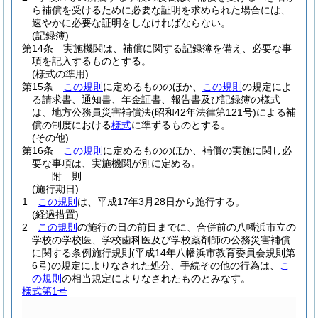
ら補償を受けるために必要な証明を求められた場合には、
速やかに必要な証明をしなければならない。
(記録簿)
第14条
実施機関は、補償に関する記録簿を備え、必要な事
項を記入するものとする。
(様式の準用)
第15条
この規則
に定めるもののほか、
この規則
の規定によ
る請求書、通知書、年金証書、報告書及び記録簿の様式
は、地方公務員災害補償法
(昭和42年法律第121号)
による補
償の制度における
様式
に準ずるものとする。
(その他)
第16条
この規則
に定めるもののほか、補償の実施に関し必
要な事項は、実施機関が別に定める。
附
則
(施行期日)
1
この規則
は、平成17年3月28日から施行する。
(経過措置)
2
この規則
の施行の日の前日までに、合併前の八幡浜市立の
学校の学校医、学校歯科医及び学校薬剤師の公務災害補償
に関する条例施行規則
(平成14年八幡浜市教育委員会規則第
6号)
の規定によりなされた処分、手続その他の行為は、
こ
の規則
の相当規定によりなされたものとみなす。
様式第1号