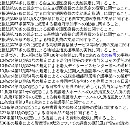
支援法第54条に規定する自立支援医療費の支給認定に関すること。
支援法第56条に規定する自立支援医療費の支給認定の変更に関すること
支援法第57条に規定する自立支援医療費の支給認定取消しに関すること
支援法第58条第1項及び第5項に規定する自立支援医療費の支給に関する
支援法第67条第5項に規定する都道府県知事への通知に関すること。
支援法第70条の規定による療養介護医療費の支給に関すること。
支援法第71条の規定による基準該当療養介護医療費の支給に関すること
支援法第76条の規定による補装具費の支給に関すること。
支援法第76条の2に規定する高額障害福祉サービス等給付費の支給に関
支援法第77条の規定による地域生活支援事業の実施に関すること。
定に基づき、老人福祉法
(昭和38年法律第133号)
に定める
次の各号
の事務
10条の4第1項第1号の規定による居宅介護等の便宜供与又はその委託
10条の4第1項第2号の規定による老人デイサービスセンター等への通
10条の4第1項第3号の規定による老人短期入所施設等への短期間入所
10条の4第1項第4号の規定による小規模多機能型居宅介護事業への通
10条の4第1項第5号の規定による共同生活を営むべき住居における日
10条の4第2項の規定による日常生活用具の給付若しくは貸与又はその
11条第1項第1号の規定による養護老人ホームへの入所措置及び入所の
11条第1項第2号の規定による特別養護老人ホームへの入所措置及び入
11条第1項第3号の規定による養護委託に関すること。
第11条第2項の規定による被措置者の葬祭又は葬祭の委託に関すること
第27条第1項の規定による遺留金品の処分に関すること。
第28条第1項の規定による措置に要する費用の徴収に関すること。
第36条の規定による資産等の状況についての調査の嘱託及び報告の請求