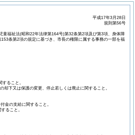
平成17年3月28日
規則第56号
、児童福祉法
(昭和22年法律第164号)
第32条第2項及び第3項、身体障
第153条第2項の規定に基づき、市長の権限に属する事務の一部を福
。
関すること。
請の却下又は保護の変更、停止若しくは廃止に関すること。
立給付金の支給に関すること。
関すること。