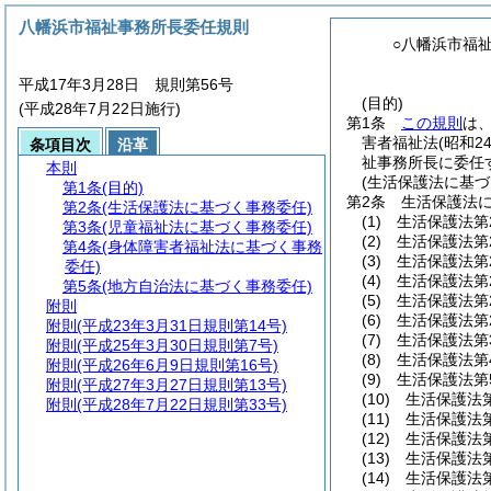
八幡浜市福祉事務所長委任規則
○八幡浜市福
平成17年3月28日 規則第56号
(目的)
(平成28年7月22日施行)
第1条
この規則
は
害者福祉法
(昭和2
条項目次
沿革
祉事務所長に委任
本則
(生活保護法に基づ
第1条
(目的)
第2条
生活保護法
第2条
(生活保護法に基づく事務委任)
(1)
生活保護法第
第3条
(児童福祉法に基づく事務委任)
(2)
生活保護法第
第4条
(身体障害者福祉法に基づく事務
(3)
生活保護法第
委任)
(4)
生活保護法第
第5条
(地方自治法に基づく事務委任)
(5)
生活保護法第
附則
(6)
生活保護法第
附則
(平成23年3月31日規則第14号)
(7)
生活保護法第
附則
(平成25年3月30日規則第7号)
(8)
生活保護法第
附則
(平成26年6月9日規則第16号)
(9)
生活保護法第
附則
(平成27年3月27日規則第13号)
(10)
生活保護法
附則
(平成28年7月22日規則第33号)
(11)
生活保護法
(12)
生活保護法
(13)
生活保護法
(14)
生活保護法