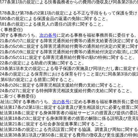
第77条第1項の規定による扶養義務者からの費用の徴収及び同条第2項
第78条及び第78条の2第1項の規定による不正な手段をもって保護を受
第80条の規定による保護金品の返還の免除に関すること。
第81条の規定による後見人の選任の請求に関すること。
く事務委任)
に関する事務のうち、
次の各号
に定める事務を福祉事務所長に委任する
21条の5の7に規定する障害児通所給付費等の通所支給要否決定に関す
21条の5の8に規定する障害児通所給付費等の通所給付決定の変更に関
21条の5の9に規定する障害児通所給付費等の通所給付決定の取消しに
21条の5の11に規定する障害児通所給付費等の額の特例に関すること。
22条の規定による助産の実施に関すること。
23条第1項本文の規定による母子保護の実施及び同項ただし書に規定す
24条の規定による保育所における保育を行うこと並びに同条第3項の規
は第6項の規定による措置に関すること。
24条の26に規定する障害児相談支援給付費の支給に関すること。
24条の27に規定する特例障害児相談支援給付費の支給に関すること。
に基づく事務委任)
福祉法に関する事務のうち、
次の各号
に定める事務を福祉事務所長に委
祉法第17条の2第1項に規定する診査及び更生相談並びに必要な措置に
祉法第18条に規定する身体障害者の福祉サービスの措置及び提供の委
祉法第18条の3に規定する身体障害者の措置の解除に係る説明及び意見
祉法第21条に規定する社会参加促進事業に関すること。
祉法第23条の規定による売店設置に関する協議、調査及び周知に関す
祉法第38条第1項及び第50条に規定する費用の徴収及び更生援護の特