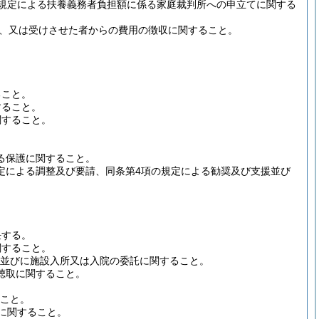
の規定による扶養義務者負担額に係る家庭裁判所への申立てに関する
け、又は受けさせた者からの費用の徴収に関すること。
。
ること。
すること。
関すること。
る保護に関すること。
定による調整及び要請、同条第4項の規定による勧奨及び支援並び
任する。
関すること。
託並びに施設入所又は入院の委託に関すること。
聴取に関すること。
ること。
例に関すること。