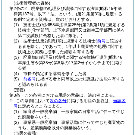
(技術管理者の資格)
第2条の2
廃棄物の処理及び清掃に関する法律
(昭和45年法
律第137号。以下「法」という。)
第21条第3項に規定する
条例で定める資格は、次のとおりとする。
(1)
技術士法
(昭和58年法律第25号)
第2条第1項に規定する
技術士
(化学部門、上下水道部門又は衛生工学部門に係る
第二次試験に合格した者に限る。)
(2)
技術士法第2条第1項に規定する技術士
(
前号
に該当す
る者を除く。)
であって、1年以上廃棄物の処理に関する
技術上の実務に従事した経験を有する者
(3)
廃棄物の処理及び清掃に関する法律施行規則
(昭和46
年厚生省令第35号)
第8条の17第2号イからチまでに掲げ
る者
(4)
市長の指定する講習を修了した者
(5)
前各号
に掲げる者と同等以上の知識及び技能を有する
と認められる者
(定義)
第3条
この条例における用語の意義は、法の例による。
2
この条例において
次の各号
に掲げる用語の意義は、
当該各
号
に定めるところによる。
(1)
家庭系一般廃棄物 一般家庭の日常生活に伴って生じ
た廃棄物をいう。
(2)
事業系一般廃棄物 事業活動に伴って生じた廃棄物の
うち、産業廃棄物以外の廃棄物をいう。
(市民の責務)