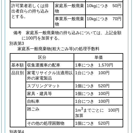
許可業者若しくは排
家庭系一般廃棄
10kgにつき 50円
出者自らの持ち込み
物
とする。
事業系一般廃棄
10kgにつき 70円
物
備考 家庭系一般廃棄物の持ち込みについては、上記金額
に100円を加算する。
別表第3
家庭系一般廃棄物(粗大ごみ等)の処理手数料
区分
単価
基本額
収集運搬車の配車
1車につき 1,570円
品目別
家電リサイクル法適用以
1台につき 100円
外の家電製品
スプリングマット
1個につき 520円
家具・建具等
1個につき 100円
自転車
1台につき 100円
雑ごみ
3
1m
までごとに 100円
加算
その他の処理困難物
1個につき 520円
別表第4