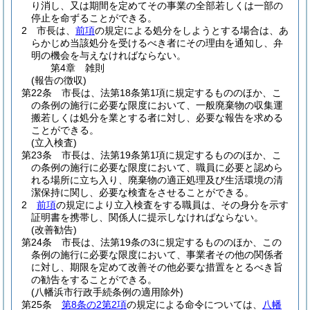
り消し、又は期間を定めてその事業の全部若しくは一部の
停止を命ずることができる。
2
市長は、
前項
の規定による処分をしようとする場合は、あ
らかじめ当該処分を受けるべき者にその理由を通知し、弁
明の機会を与えなければならない。
第4章
雑則
(報告の徴収)
第22条
市長は、法第18条第1項に規定するもののほか、こ
の条例の施行に必要な限度において、一般廃棄物の収集運
搬若しくは処分を業とする者に対し、必要な報告を求める
ことができる。
(立入検査)
第23条
市長は、法第19条第1項に規定するもののほか、こ
の条例の施行に必要な限度において、職員に必要と認めら
れる場所に立ち入り、廃棄物の適正処理及び生活環境の清
潔保持に関し、必要な検査をさせることができる。
2
前項
の規定により立入検査をする職員は、その身分を示す
証明書を携帯し、関係人に提示しなければならない。
(改善勧告)
第24条
市長は、法第19条の3に規定するもののほか、この
条例の施行に必要な限度において、事業者その他の関係者
に対し、期限を定めて改善その他必要な措置をとるべき旨
の勧告をすることができる。
(八幡浜市行政手続条例の適用除外)
第25条
第8条の2第2項
の規定による命令については、
八幡