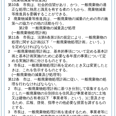
(廃棄物減量等推進員)
第10条
市長は、社会的信望があり、かつ、一般廃棄物の適
正な処理に熱意と識見を有する者のうちから、廃棄物減量
等推進員を委嘱することができる。
2
廃棄物減量等推進員は、一般廃棄物の減量のための市の施
策への協力その他の活動を行う。
第2章
一般廃棄物の減量及び処理
(一般廃棄物処理計画)
第11条
市長は、法第6条第1項の規定により、一般廃棄物の
処理に関する計画
(以下「一般廃棄物処理計画」という。)
を定めなければならない。
2
一般廃棄物処理計画は、基本的事項について定める基本計
画と基本計画実施のために必要な各年度の事業について定
める実施計画に分けるものとする。
3
市長は、一般廃棄物処理計画を定めたとき又は変更したと
きは、これを告示するものとする。
(一般廃棄物の減量及び処理等)
第12条
市は、一般廃棄物処理計画に従い、一般廃棄物の処
理を行わなければならない。
2
市は、一般廃棄物処理計画に基づき分別して収集するもの
とした一般廃棄物の分別排出を住民及び事業者並びに土地
又は建物の占有者
(以下「事業者等」という。)
に普及させ
るため、広報、啓発、指導その他必要な措置を講ずるもの
とする。
3
市長は、一般廃棄物処理計画を達成するため、事業者等に