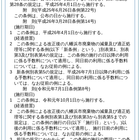
第28条の規定は、平成25年4月1日から施行する。
附
則
(平成25年6月26日
条例第22号)
この条例は、公布の日から施行する。
附
則
(平成26年3月28日
条例第14号)
(施行期日)
1
この条例は、平成26年4月1日から施行する。
(経過措置)
2
この条例による改正後の八幡浜市廃棄物の減量及び適正処
理等に関する条例
(以下「新条例」という。)
別表第1、別表
第3及び別表第4の規定は、この条例の施行の日以降の利用
に係る手数料について適用し、同日前の利用に係る手数料
については、なお従前の例による。
3
新条例別表第5の規定は、平成26年7月1日以降の利用に係
る手数料について適用し、同日前の利用に係る手数料につ
いては、なお従前の例による。
附
則
(令和元年7月1日
条例第8号)
(施行期日)
1
この条例は、令和元年10月1日から施行する。
(経過措置)
2
この条例による改正後の八幡浜市廃棄物の減量及び適正処
理等に関する条例別表第1及び別表第3から別表第5までの
規定は、この条例の施行の日
(以下「施行日」という。)
以
後の利用に係る手数料について適用し、施行日前の利用に
係る手数料については、なお従前の例による。
3
前項の規定にかかわらず、この条例の施行の際現にこの条