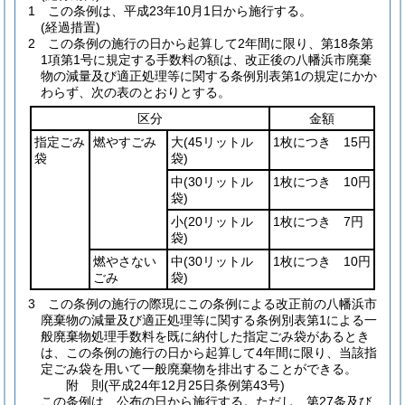
1
この条例は、平成23年10月1日から施行する。
(経過措置)
2
この条例の施行の日から起算して2年間に限り、第18条第
1項第1号に規定する手数料の額は、改正後の八幡浜市廃棄
物の減量及び適正処理等に関する条例別表第1の規定にかか
わらず、次の表のとおりとする。
区分
金額
指定ごみ
燃やすごみ
大
(45リットル
1枚につき 15円
袋
袋)
中
(30リットル
1枚につき 10円
袋)
小
(20リットル
1枚につき 7円
袋)
燃やさない
中
(30リットル
1枚につき 10円
ごみ
袋)
3
この条例の施行の際現にこの条例による改正前の八幡浜市
廃棄物の減量及び適正処理等に関する条例別表第1による一
般廃棄物処理手数料を既に納付した指定ごみ袋があるとき
は、この条例の施行の日から起算して4年間に限り、当該指
定ごみ袋を用いて一般廃棄物を排出することができる。
附
則
(平成24年12月25日
条例第43号)
この条例は、公布の日から施行する。
ただし、第27条及び