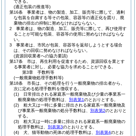
できる。
(適正包装の推進等)
第16条
事業者は、物の製造、加工、販売等に際して、過剰
な包装を自粛する等その包装、容器等の適正化を図り、廃
棄物の排出の抑制に努めなければならない。
2
事業者は、物の製造、加工、販売等に際して、再び使用す
ることが可能な包装、容器等の使用に努めなければならな
い。
3
事業者は、市民が包装、容器等を返却しようとする場合
は、その回収に努めなければならない。
(資源回収業者への協力要請)
第17条
市は、再生利用を促進するため、資源回収を業とす
る事業者に対し、必要な協力を求めることができる。
第3章
手数料等
(一般廃棄物処理手数料等)
第18条
市長は、その処理を行う一般廃棄物の排出者から、
次に定める処理手数料を徴収する。
(1)
日常排出される家庭系一般廃棄物及び少量の事業系一
般廃棄物の処理手数料は、
別表第1
のとおりとする。
(2)
粗大又は一時に多量に排出される家庭系一般廃棄物及
び事業系一般廃棄物の処分手数料は、
別表第2
のとおりと
する。
(3)
粗大又は一時に多量に排出される家庭系一般廃棄物の
処理手数料は、
別表第3
のとおりとする。
(4)
犬、猫等動物の死体の処理手数料は、
別表第4
のとお