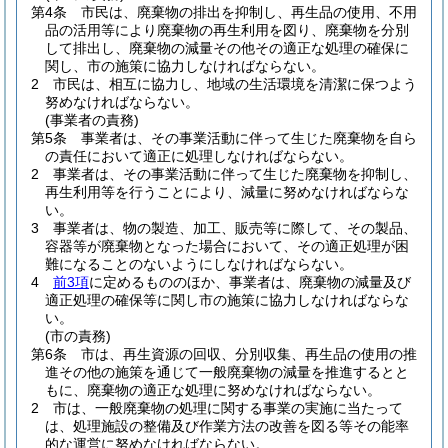
第4条
市民は、廃棄物の排出を抑制し、再生品の使用、不用
品の活用等により廃棄物の再生利用を図り、廃棄物を分別
して排出し、廃棄物の減量その他その適正な処理の確保に
関し、市の施策に協力しなければならない。
2
市民は、相互に協力し、地域の生活環境を清潔に保つよう
努めなければならない。
(事業者の責務)
第5条
事業者は、その事業活動に伴って生じた廃棄物を自ら
の責任において適正に処理しなければならない。
2
事業者は、その事業活動に伴って生じた廃棄物を抑制し、
再生利用等を行うことにより、減量に努めなければならな
い。
3
事業者は、物の製造、加工、販売等に際して、その製品、
容器等が廃棄物となった場合において、その適正処理が困
難になることのないようにしなければならない。
4
前3項
に定めるもののほか、事業者は、廃棄物の減量及び
適正処理の確保等に関し市の施策に協力しなければならな
い。
(市の責務)
第6条
市は、再生資源の回収、分別収集、再生品の使用の推
進その他の施策を通じて一般廃棄物の減量を推進するとと
もに、廃棄物の適正な処理に努めなければならない。
2
市は、一般廃棄物の処理に関する事業の実施に当たって
は、処理施設の整備及び作業方法の改善を図る等その能率
的な運営に努めなければならない。