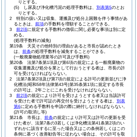
りとする。
(5)
し尿及び浄化槽汚泥の処理手数料は、
別表第5
のとお
りとする。
2
特別の扱い又は収集、運搬及び処分上困難を伴う事情があ
るときは、
前項
の手数料を増額することができる。
3
前2項
に規定する手数料の徴収に関し必要な事項は別に定
める。
(処理手数料の減免)
第19条
天災その他特別の理由があると市長が認めたとき
は、
前条
の処理手数料を減免することができる。
(一般廃棄物処理業等の許可及び手数料)
第20条
法第7条第1項及び第6項の規定による一般廃棄物の
収集運搬及び処分を業として行おうとする者は、市長の許
可を受けなければならない。
2
法第7条第2項及び第7項の規定による許可の更新並びに浄
化槽法
(昭和58年法律第43号)
第35条第1項に規定する市長
の許可は、2年ごとにこれを受けなければならない。
3
前2項
の規定により許可を受けようとする者又は当該許可
を受けた者で許可証の再交付を受けようとする者は、
別表
第6
に定める手数料を申請の際に納付しなければならない。
(許可の取消し等)
第21条
市長は、
前条
の規定により許可又は許可の更新を受
けた者が、法第7条の3若しくは浄化槽法第41条第2項のい
ずれかに該当するに至った場合又はこの条例若しくはこの
条例に基づく改善勧告等に従わない場合は、その許可を取