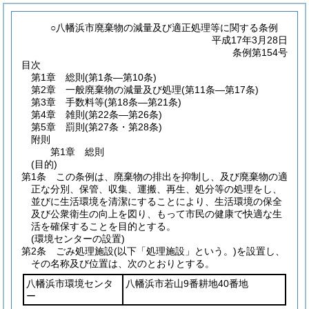
○八幡浜市廃棄物の減量及び適正処理等に関する条例
平成17年3月28日
条例第154号
目次
第1章
総則
(第1条―第10条)
第2章
一般廃棄物の減量及び処理
(第11条―第17条)
第3章
手数料等
(第18条―第21条)
第4章
雑則
(第22条―第26条)
第5章
罰則
(第27条・第28条)
附則
第1章
総則
(目的)
第1条
この条例は、廃棄物の排出を抑制し、及び廃棄物の適
正な分別、保管、収集、運搬、再生、処分等の処理をし、
並びに生活環境を清潔にすることにより、生活環境の保全
及び公衆衛生の向上を図り、もって市民の健康で快適な生
活を確保することを目的とする。
(環境センターの設置)
第2条
ごみ処理施設
(以下「処理施設」という。)
を設置し、
その名称及び位置は、次のとおりとする。
八幡浜市環境センタ
八幡浜市若山9番耕地40番地
ー