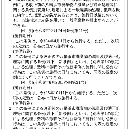
例による改正前の八幡浜市廃棄物の減量及び適正処理等に
関する条例別表第1の規定による一般廃棄物処理手数料を既
に納付した指定ごみ袋があるときは、施行日以後において
も、当該指定ごみ袋を用いて一般廃棄物を排出することが
できる。
附
則
(令和3年12月24日
条例第41号)
(施行期日)
1
この条例は、令和4年4月1日から施行する。
ただし、次項
の規定は、公布の日から施行する。
(準備行為)
2
この条例による改正後の八幡浜市廃棄物の減量及び適正処
理等に関する条例
(以下「新条例」という。)
別表第1の規定
による処理手数料の徴収その他新条例の施行に関し必要な
行為は、この条例の施行の日前においても、同表の規定の
例により行うことができる。
附
則
(令和6年6月28日
条例第31号)
(施行期日)
1
この条例は、令和6年10月1日から施行する。
ただし、次
項の規定は、公布の日から施行する。
(準備行為)
2
この条例による改正後の八幡浜市廃棄物の減量及び適正処
理等に関する条例
(以下「新条例」という。)
別表第1の規定
による処理手数料の徴収その他新条例の施行に関し必要な
行為は、この条例の施行の日前においても、同表の規定の