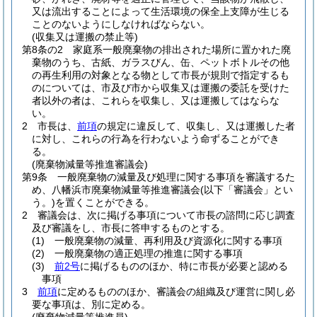
又は流出することによって生活環境の保全上支障が生じる
ことのないようにしなければならない。
(収集又は運搬の禁止等)
第8条の2
家庭系一般廃棄物の排出された場所に置かれた廃
棄物のうち、古紙、ガラスびん、缶、ペットボトルその他
の再生利用の対象となる物として市長が規則で指定するも
のについては、市及び市から収集又は運搬の委託を受けた
者以外の者は、これらを収集し、又は運搬してはならな
い。
2
市長は、
前項
の規定に違反して、収集し、又は運搬した者
に対し、これらの行為を行わないよう命ずることができ
る。
(廃棄物減量等推進審議会)
第9条
一般廃棄物の減量及び処理に関する事項を審議するた
め、八幡浜市廃棄物減量等推進審議会
(以下「審議会」とい
う。)
を置くことができる。
2
審議会は、次に掲げる事項について市長の諮問に応じ調査
及び審議をし、市長に答申するものとする。
(1)
一般廃棄物の減量、再利用及び資源化に関する事項
(2)
一般廃棄物の適正処理の推進に関する事項
(3)
前2号
に掲げるもののほか、特に市長が必要と認める
事項
3
前項
に定めるもののほか、審議会の組織及び運営に関し必
要な事項は、別に定める。