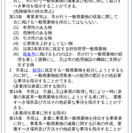
対し、市の行う一般廃棄物の減量及び処理に関して協力す
べき事項を指示することができる。
(危険物等の排出禁止)
第13条
事業者等は、市が行う一般廃棄物の収集に際して、
次に掲げる一般廃棄物を排出してはならない。
(1)
有害性のある物
(2)
危険性のある物
(3)
引火性のある物
(4)
公衆衛生上好ましくない物
(5)
法第2条第3項に規定する特別管理一般廃棄物
(6)
前各号
に掲げるもののほか、市が行う一般廃棄物の処
理を著しく困難にし、又は市の処理施設の機能に支障が
生ずる物
2
市長は、
前項
に規定する一般廃棄物を処分しようとするも
のに対し、一般廃棄物処理業者への処理の委託その他必要
な事項を指示することができる。
(多量排出家庭に対する指示)
第14条
市長は、引越し又は家屋の取壊し等により一時に多
量の家庭系一般廃棄物を排出しようとする者に対し、運搬
すべき場所及び方法その他必要な事項を指示することがで
きる。
(多量排出業者に対する指示)
第15条
市長は、多量に事業系一般廃棄物を排出する事業者
に対し、事業系一般廃棄物の減量に関する計画の作成、運
搬すべき場所及び方法その他必要な事項を指示することが