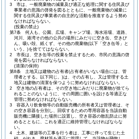
3
市は、一般廃棄物の減量及び適正な処理に関する住民及び
事業者の意識の啓発を図るとともに、一般廃棄物の減量に
関する住民及び事業者の自主的な活動を推進するよう努め
なければならない。
(投棄の禁止)
第7条
何人も、公園、広場、キャンプ場、海水浴場、道路、
河川、港湾その他の公共の場所にみだりに空き缶、空きび
ん、吸い殻、紙くず、その他の廃棄物
(以下「空き缶等」と
いう。)
を捨ててはならない。
2
市長は、空き缶等の投棄を禁止するため、市民の意識の啓
発を図らなければならない。
(清潔の保持)
第8条
土地又は建物の占有者
(占有者がいない場合には、管
理者とする。以下同じ。)
は、その占有し、又は管理する土
地又は建物の清潔を保つように努めなければならない。
2
空き地の占有者は、その空き地にみだりに廃棄物が捨てら
れることのないように、その周囲に囲いを設ける等適正な
管理に努めなければならない。
3
容器入り飲食物等の自動販売機の所有者又は管理者は、そ
の空き容器を分別し、回収するための専用容器を当該自動
販売機に隣接した場所に設置し、空き容器の散乱防止に努
めるとともに、これを適正に維持管理しなければならな
い。
4
土木、建築等の工事を行う者は、工事に伴って生じた土
砂、がれき、廃材等を適正に管理して、当該物が飛散し、