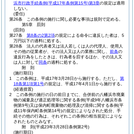
浜市行政手続条例
(平成17年条例第15号)
第3章
の規定は適用
しない。
(委任)
第26条
この条例の施行に関し必要な事項は規則で定める。
第5章
罰則
(罰則)
第27条
第8条の2第2項
の規定による命令に違反した者は、5
万円以下の過料に処する。
第28条
法人の代表者又は法人若しくは人の代理人、使用人
その他の従業者が、その法人又は人の業務に関し、
前条
の
違反行為をしたときは、行為者を罰するほか、その法人又
は人に対して
同条
の過料に処する。
附
則
(施行期日)
1
この条例は、平成17年3月28日から施行する。
ただし、
第
18条第1項第1号
の規定は、平成17年4月1日から施行する。
(経過措置)
2
この条例の施行の日の前日までに、合併前の八幡浜市廃棄
物の減量及び適正処理等に関する条例
(平成9年八幡浜市条
例第9号)
又は保内町廃棄物の処理及び清掃に関する条例
(平
成11年保内町条例第14号)
の規定によりなされた処分、手
続その他の行為は、それぞれこの条例の相当規定によりな
されたものとみなす。
附
則
(平成23年3月28日
条例第2号)
(施行期日)