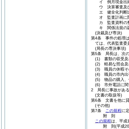
イ
例月現金出
ウ
決算審査及
エ
健全化判断
オ
監査計画に
カ
監査資料の
キ
関係法規の
(決裁及び専決)
第4条
事件の処理
ては、代表監査委
(局長の専決事項)
第5条
局長は、次
(1)
書類の収受及
(2)
軽易な照会及
(3)
職員の休暇そ
(4)
職員の市内出
(5)
物品の購入、
(6)
市外電話に関
2
局長に事故があ
(文書の取扱等)
第6条
文書を他に
(その他)
第7条
この規程
に
附
則
この規程
は、平成
附
則
(平成2