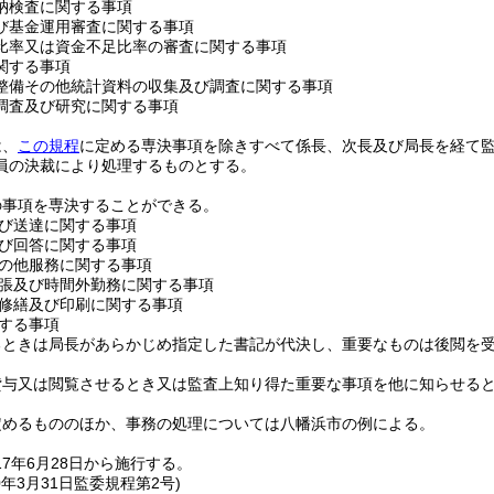
納検査に関する事項
び基金運用審査に関する事項
比率又は資金不足比率の審査に関する事項
関する事項
整備その他統計資料の収集及び調査に関する事項
調査及び研究に関する事項
は、
この規程
に定める専決事項を除きすべて係長、次長及び局長を経て
員の決裁により処理するものとする。
の事項を専決することができる。
び送達に関する事項
び回答に関する事項
の他服務に関する事項
張及び時間外勤務に関する事項
修繕及び印刷に関する事項
する事項
るときは局長があらかじめ指定した書記が代決し、重要なものは後閲を
貸与又は閲覧させるとき又は監査上知り得た重要な事項を他に知らせる
定めるもののほか、事務の処理については八幡浜市の例による。
17年6月28日から施行する。
0年3月31日
監委規程第2号)