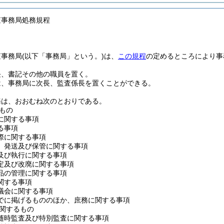
査事務局処務規程
査事務局
(以下「事務局」という。)
は、
この規程
の定めるところにより事
長、書記その他の職員を置く。
は、事務局に次長、監査係長を置くことができる。
務は、おおむね次のとおりである。
もの
に関する事項
る事項
際に関する事項
、発送及び保管に関する事項
及び執行に関する事項
定及び改廃に関する事項
品の管理に関する事項
関する事項
議会に関する事項
でに掲げるもののほか、庶務に関する事項
関するもの
随時監査及び特別監査に関する事項