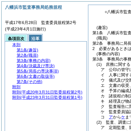
八幡浜市監査事務局処務規程
○八幡浜市監
平成17年6月28日 監査委員規程第2号
(趣旨)
(平成23年4月1日施行)
第1条
八幡浜市監
(職員)
条項目次
沿革
第2条
事務局に局
本則
2
必要があるとき
第1条
(趣旨)
(事務の内容)
第2条
(職員)
第3条
事務局の事
第3条
(事務の内容)
(1)
庶務に関する
第4条
(決裁及び専決)
ア
公印の管守
第5条
(局長の専決事項)
イ
人事に関す
第6条
(文書の取扱等)
ウ
儀式及び交
第7条
(その他)
エ
文書の収受
附則
オ
予算の編成
附則
(平成20年3月31日監委規程第2号)
カ
諸規程の制
附則
(平成23年3月31日監委規程第1号)
キ
経理及び物
ク
監査報告に
ケ
監査委員協
コ
ア
から
ケ
ま
(2)
監査、調査に
ア
定期監査、