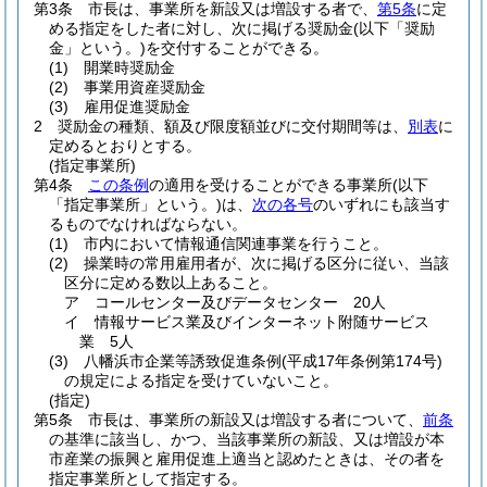
第3条
市長は、事業所を新設又は増設する者で、
第5条
に定
める指定をした者に対し、次に掲げる奨励金
(以下「奨励
金」という。)
を交付することができる。
(1)
開業時奨励金
(2)
事業用資産奨励金
(3)
雇用促進奨励金
2
奨励金の種類、額及び限度額並びに交付期間等は、
別表
に
定めるとおりとする。
(指定事業所)
第4条
この条例
の適用を受けることができる事業所
(以下
「指定事業所」という。)
は、
次の各号
のいずれにも該当す
るものでなければならない。
(1)
市内において情報通信関連事業を行うこと。
(2)
操業時の常用雇用者が、次に掲げる区分に従い、当該
区分に定める数以上あること。
ア
コールセンター及びデータセンター 20人
イ
情報サービス業及びインターネット附随サービス
業 5人
(3)
八幡浜市企業等誘致促進条例
(平成17年条例第174号)
の規定による指定を受けていないこと。
(指定)
第5条
市長は、事業所の新設又は増設する者について、
前条
の基準に該当し、かつ、当該事業所の新設、又は増設が本
市産業の振興と雇用促進上適当と認めたときは、その者を
指定事業所として指定する。