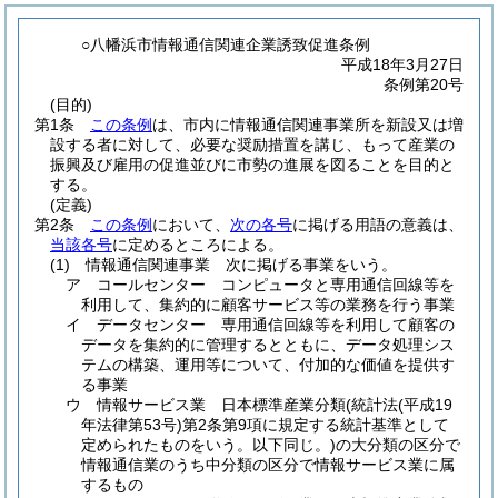
○八幡浜市情報通信関連企業誘致促進条例
平成18年3月27日
条例第20号
(目的)
第1条
この条例
は、市内に情報通信関連事業所を新設又は増
設する者に対して、必要な奨励措置を講じ、もって産業の
振興及び雇用の促進並びに市勢の進展を図ることを目的と
する。
(定義)
第2条
この条例
において、
次の各号
に掲げる用語の意義は、
当該各号
に定めるところによる。
(1)
情報通信関連事業 次に掲げる事業をいう。
ア
コールセンター コンピュータと専用通信回線等を
利用して、集約的に顧客サービス等の業務を行う事業
イ
データセンター 専用通信回線等を利用して顧客の
データを集約的に管理するとともに、データ処理シス
テムの構築、運用等について、付加的な価値を提供す
る事業
ウ
情報サービス業 日本標準産業分類
(統計法
(平成19
年法律第53号)
第2条第9項に規定する統計基準として
定められたものをいう。以下同じ。)
の大分類の区分で
情報通信業のうち中分類の区分で情報サービス業に属
するもの