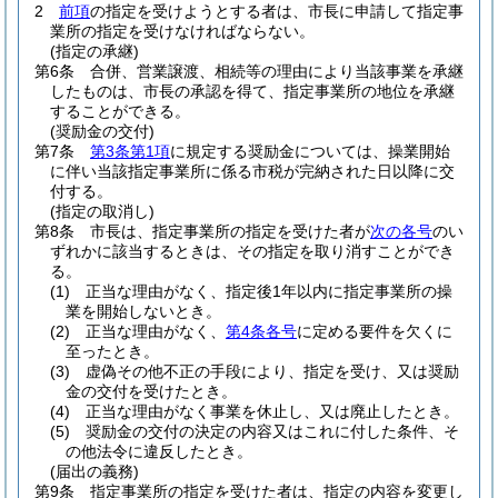
2
前項
の指定を受けようとする者は、市長に申請して指定事
業所の指定を受けなければならない。
(指定の承継)
第6条
合併、営業譲渡、相続等の理由により当該事業を承継
したものは、市長の承認を得て、指定事業所の地位を承継
することができる。
(奨励金の交付)
第7条
第3条第1項
に規定する奨励金については、操業開始
に伴い当該指定事業所に係る市税が完納された日以降に交
付する。
(指定の取消し)
第8条
市長は、指定事業所の指定を受けた者が
次の各号
のい
ずれかに該当するときは、その指定を取り消すことができ
る。
(1)
正当な理由がなく、指定後1年以内に指定事業所の操
業を開始しないとき。
(2)
正当な理由がなく、
第4条各号
に定める要件を欠くに
至ったとき。
(3)
虚偽その他不正の手段により、指定を受け、又は奨励
金の交付を受けたとき。
(4)
正当な理由がなく事業を休止し、又は廃止したとき。
(5)
奨励金の交付の決定の内容又はこれに付した条件、そ
の他法令に違反したとき。
(届出の義務)
第9条
指定事業所の指定を受けた者は、指定の内容を変更し