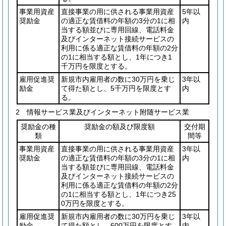
事業用資産
直接事業の用に供される事業用資産
5年以
奨励金
の適正な賃借料の年額の3分の1に相
内
当する額並びに専用回線、電話料金
及びインターネット接続サービスの
利用に係る適正な賃借料の年額の2分
の1に相当する額とし、1年につき1
千万円を限度とする。
雇用促進奨
新規市内雇用者の数に30万円を乗じ
3年以
励金
て得た額とし、5千万円を限度とす
内
る。
2 情報サービス業及びインターネット附随サービス業
奨励金の種
奨励金の額及び限度額
交付期
類
間等
事業用資産
直接事業の用に供される事業用資産
3年以
奨励金
の適正な賃借料の年額の3分の1に相
内
当する額並びに専用回線、電話料金
及びインターネット接続サービスの
利用に係る適正な賃借料の年額の2分
の1に相当する額とし、1年につき25
0万円を限度とする。
雇用促進奨
新規市内雇用者の数に30万円を乗じ
3年以
励金
て得た額とし、600万円を限度とす
内