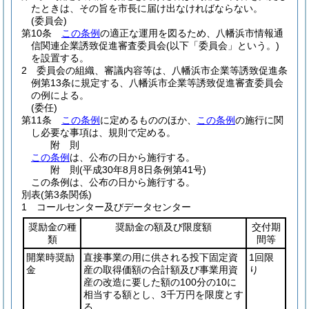
たときは、その旨を市長に届け出なければならない。
(委員会)
第10条
この条例
の適正な運用を図るため、八幡浜市情報通
信関連企業誘致促進審査委員会
(以下「委員会」という。)
を設置する。
2
委員会の組織、審議内容等は、八幡浜市企業等誘致促進条
例第13条に規定する、八幡浜市企業等誘致促進審査委員会
の例による。
(委任)
第11条
この条例
に定めるもののほか、
この条例
の施行に関
し必要な事項は、規則で定める。
附
則
この条例
は、公布の日から施行する。
附
則
(平成30年8月8日
条例第41号)
この条例は、公布の日から施行する。
別表
(第3条関係)
1 コールセンター及びデータセンター
奨励金の種
奨励金の額及び限度額
交付期
類
間等
開業時奨励
直接事業の用に供される投下固定資
1回限
金
産の取得価額の合計額及び事業用資
り
産の改造に要した額の100分の10に
相当する額とし、3千万円を限度とす
る。