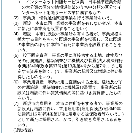
エ
インターネット附随サービス業 日本標準産業分類
の大分類の区分で情報通信業のうち中分類の区分でイ
ンターネット附随サービス業に属するもの
(2)
事業所 情報通信関連事業を行う事業所をいう。
(3)
新設 本市に同一業種の事業所を有しない者が、本市
に新たに事業所を設置することをいう。
(4)
増設 本市に既設の事業所を有する者が、事業規模を
拡大する目的をもって既設の事業所を拡張し、又は既設
の事業所のほかに本市に新たに事業所を設置することを
いう。
(5)
投下固定資産 事業の用に直接供する土地、建物及び
その付属施設、構築物並びに機械及び装置
(法人税法施行
令
(昭和40年政令第97号)
第13条第4号から第7号までに規
定する資産を除く。)
で、事業所の新設又は増設に伴い取
得したものをいう。
(6)
事業用資産 事業の用に直接供する土地、建物及びそ
の付属施設、構築物並びに機械及び装置で、事業所の新
設又は増設に伴い賃貸借契約等に基づき賃貸借したもの
をいう。
(7)
新規市内雇用者 本市に住所を有する者で、事業所の
新設又は増設に伴い、常用雇用者
(雇用保険法
(昭和49年
法律第116号)
第4条第1項に規定する被保険者等をいう。)
として新たに採用され、かつ、引き続き雇用される者を
いう。
(奨励措置)