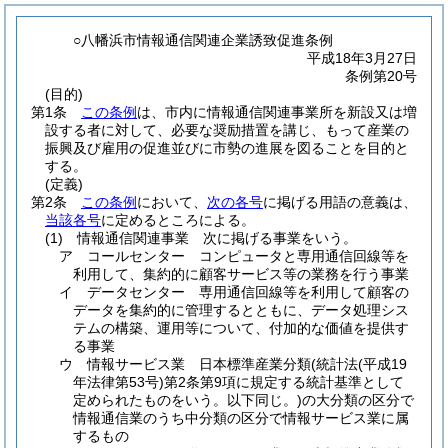
○八幡浜市情報通信関連企業誘致促進条例
平成18年3月27日
条例第20号
(目的)
第1条
この条例
は、市内に情報通信関連事業所を新設又は増
設する者に対して、必要な奨励措置を講じ、もって産業の
振興及び雇用の促進並びに市勢の進展を図ることを目的と
する。
(定義)
第2条
この条例
において、
次の各号
に掲げる用語の意義は、
当該各号
に定めるところによる。
(1)
情報通信関連事業 次に掲げる事業をいう。
ア
コールセンター コンピュータと専用通信回線等を
利用して、集約的に顧客サービス等の業務を行う事業
イ
データセンター 専用通信回線等を利用して顧客の
データを集約的に管理するとともに、データ処理シス
テムの構築、運用等について、付加的な価値を提供す
る事業
ウ
情報サービス業 日本標準産業分類
(統計法
(平成19
年法律第53号)
第2条第9項に規定する統計基準として
定められたものをいう。以下同じ。)
の大分類の区分で
情報通信業のうち中分類の区分で情報サービス業に属
するもの