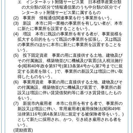
エ
インターネット附随サービス業 日本標準産業分類
の大分類の区分で情報通信業のうち中分類の区分でイ
ンターネット附随サービス業に属するもの
(2)
事業所 情報通信関連事業を行う事業所をいう。
(3)
新設 本市に同一業種の事業所を有しない者が、本市
に新たに事業所を設置することをいう。
(4)
増設 本市に既設の事業所を有する者が、事業規模を
拡大する目的をもって既設の事業所を拡張し、又は既設
の事業所のほかに本市に新たに事業所を設置することを
いう。
(5)
投下固定資産 事業の用に直接供する土地、建物及び
その付属施設、構築物並びに機械及び装置
(法人税法施行
令
(昭和40年政令第97号)
第13条第4号から第7号までに規
定する資産を除く。)
で、事業所の新設又は増設に伴い取
得したものをいう。
(6)
事業用資産 事業の用に直接供する土地、建物及びそ
の付属施設、構築物並びに機械及び装置で、事業所の新
設又は増設に伴い賃貸借契約等に基づき賃貸借したもの
をいう。
(7)
新規市内雇用者 本市に住所を有する者で、事業所の
新設又は増設に伴い、常用雇用者
(雇用保険法
(昭和49年
法律第116号)
第4条第1項に規定する被保険者等をいう。)
として新たに採用され、かつ、引き続き雇用される者を
いう。
(奨励措置)