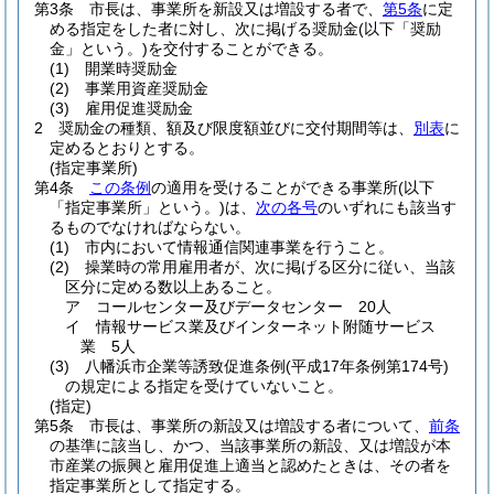
第3条
市長は、事業所を新設又は増設する者で、
第5条
に定
める指定をした者に対し、次に掲げる奨励金
(以下「奨励
金」という。)
を交付することができる。
(1)
開業時奨励金
(2)
事業用資産奨励金
(3)
雇用促進奨励金
2
奨励金の種類、額及び限度額並びに交付期間等は、
別表
に
定めるとおりとする。
(指定事業所)
第4条
この条例
の適用を受けることができる事業所
(以下
「指定事業所」という。)
は、
次の各号
のいずれにも該当す
るものでなければならない。
(1)
市内において情報通信関連事業を行うこと。
(2)
操業時の常用雇用者が、次に掲げる区分に従い、当該
区分に定める数以上あること。
ア
コールセンター及びデータセンター 20人
イ
情報サービス業及びインターネット附随サービス
業 5人
(3)
八幡浜市企業等誘致促進条例
(平成17年条例第174号)
の規定による指定を受けていないこと。
(指定)
第5条
市長は、事業所の新設又は増設する者について、
前条
の基準に該当し、かつ、当該事業所の新設、又は増設が本
市産業の振興と雇用促進上適当と認めたときは、その者を
指定事業所として指定する。