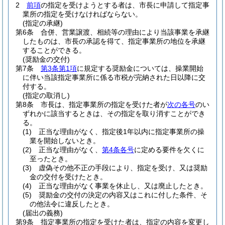
2
前項
の指定を受けようとする者は、市長に申請して指定事
業所の指定を受けなければならない。
(指定の承継)
第6条
合併、営業譲渡、相続等の理由により当該事業を承継
したものは、市長の承認を得て、指定事業所の地位を承継
することができる。
(奨励金の交付)
第7条
第3条第1項
に規定する奨励金については、操業開始
に伴い当該指定事業所に係る市税が完納された日以降に交
付する。
(指定の取消し)
第8条
市長は、指定事業所の指定を受けた者が
次の各号
のい
ずれかに該当するときは、その指定を取り消すことができ
る。
(1)
正当な理由がなく、指定後1年以内に指定事業所の操
業を開始しないとき。
(2)
正当な理由がなく、
第4条各号
に定める要件を欠くに
至ったとき。
(3)
虚偽その他不正の手段により、指定を受け、又は奨励
金の交付を受けたとき。
(4)
正当な理由がなく事業を休止し、又は廃止したとき。
(5)
奨励金の交付の決定の内容又はこれに付した条件、そ
の他法令に違反したとき。
(届出の義務)
第9条
指定事業所の指定を受けた者は、指定の内容を変更し