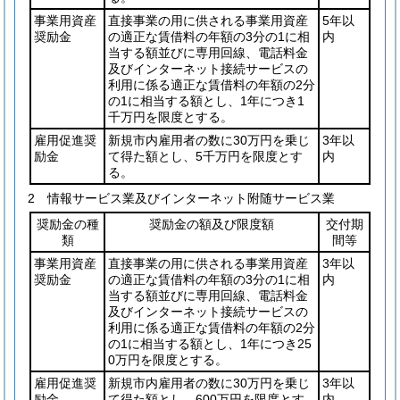
事業用資産
直接事業の用に供される事業用資産
5年以
奨励金
の適正な賃借料の年額の3分の1に相
内
当する額並びに専用回線、電話料金
及びインターネット接続サービスの
利用に係る適正な賃借料の年額の2分
の1に相当する額とし、1年につき1
千万円を限度とする。
雇用促進奨
新規市内雇用者の数に30万円を乗じ
3年以
励金
て得た額とし、5千万円を限度とす
内
る。
2 情報サービス業及びインターネット附随サービス業
奨励金の種
奨励金の額及び限度額
交付期
類
間等
事業用資産
直接事業の用に供される事業用資産
3年以
奨励金
の適正な賃借料の年額の3分の1に相
内
当する額並びに専用回線、電話料金
及びインターネット接続サービスの
利用に係る適正な賃借料の年額の2分
の1に相当する額とし、1年につき25
0万円を限度とする。
雇用促進奨
新規市内雇用者の数に30万円を乗じ
3年以
励金
て得た額とし、600万円を限度とす
内