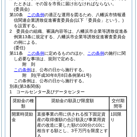
たときは、その旨を市長に届け出なければならない。
(委員会)
第10条
この条例
の適正な運用を図るため、八幡浜市情報通
信関連企業誘致促進審査委員会
(以下「委員会」という。)
を設置する。
2
委員会の組織、審議内容等は、八幡浜市企業等誘致促進条
例第13条に規定する、八幡浜市企業等誘致促進審査委員会
の例による。
(委任)
第11条
この条例
に定めるもののほか、
この条例
の施行に関
し必要な事項は、規則で定める。
附
則
この条例
は、公布の日から施行する。
附
則
(平成30年8月8日
条例第41号)
この条例は、公布の日から施行する。
別表
(第3条関係)
1 コールセンター及びデータセンター
奨励金の種
奨励金の額及び限度額
交付期
類
間等
開業時奨励
直接事業の用に供される投下固定資
1回限
金
産の取得価額の合計額及び事業用資
り
産の改造に要した額の100分の10に
相当する額とし、3千万円を限度とす
る。