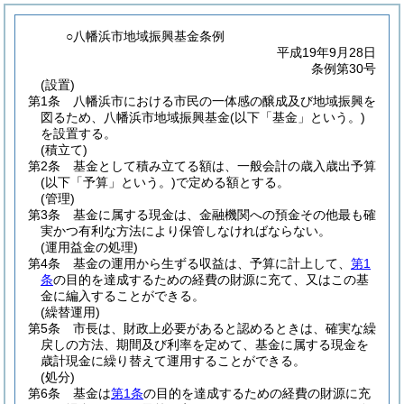
○八幡浜市地域振興基金条例
平成19年9月28日
条例第30号
(設置)
第1条
八幡浜市における市民の一体感の醸成及び地域振興を
図るため、八幡浜市地域振興基金
(以下「基金」という。)
を設置する。
(積立て)
第2条
基金として積み立てる額は、一般会計の歳入歳出予算
(以下「予算」という。)
で定める額とする。
(管理)
第3条
基金に属する現金は、金融機関への預金その他最も確
実かつ有利な方法により保管しなければならない。
(運用益金の処理)
第4条
基金の運用から生ずる収益は、予算に計上して、
第1
条
の目的を達成するための経費の財源に充て、又はこの基
金に編入することができる。
(繰替運用)
第5条
市長は、財政上必要があると認めるときは、確実な繰
戻しの方法、期間及び利率を定めて、基金に属する現金を
歳計現金に繰り替えて運用することができる。
(処分)
第6条
基金は
第1条
の目的を達成するための経費の財源に充