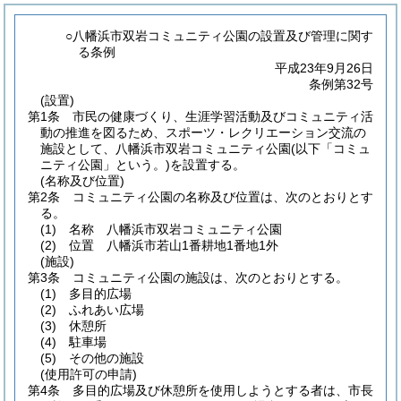
○八幡浜市双岩コミュニティ公園の設置及び管理に関す
る条例
平成23年9月26日
条例第32号
(設置)
第1条
市民の健康づくり、生涯学習活動及びコミュニティ活
動の推進を図るため、スポーツ・レクリエーション交流の
施設として、八幡浜市双岩コミュニティ公園
(以下「コミュ
ニティ公園」という。)
を設置する。
(名称及び位置)
第2条
コミュニティ公園の名称及び位置は、次のとおりとす
る。
(1)
名称 八幡浜市双岩コミュニティ公園
(2)
位置 八幡浜市若山1番耕地1番地1外
(施設)
第3条
コミュニティ公園の施設は、次のとおりとする。
(1)
多目的広場
(2)
ふれあい広場
(3)
休憩所
(4)
駐車場
(5)
その他の施設
(使用許可の申請)
第4条
多目的広場及び休憩所を使用しようとする者は、市長