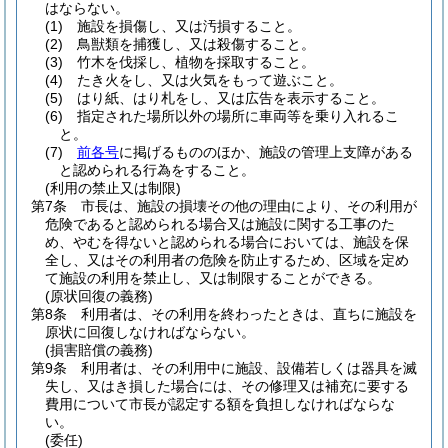
はならない。
(1)
施設を損傷し、又は汚損すること。
(2)
鳥獣類を捕獲し、又は殺傷すること。
(3)
竹木を伐採し、植物を採取すること。
(4)
たき火をし、又は火気をもって遊ぶこと。
(5)
はり紙、はり札をし、又は広告を表示すること。
(6)
指定された場所以外の場所に車両等を乗り入れるこ
と。
(7)
前各号
に掲げるもののほか、施設の管理上支障がある
と認められる行為をすること。
(利用の禁止又は制限)
第7条
市長は、施設の損壊その他の理由により、その利用が
危険であると認められる場合又は施設に関する工事のた
め、やむを得ないと認められる場合においては、施設を保
全し、又はその利用者の危険を防止するため、区域を定め
て施設の利用を禁止し、又は制限することができる。
(原状回復の義務)
第8条
利用者は、その利用を終わったときは、直ちに施設を
原状に回復しなければならない。
(損害賠償の義務)
第9条
利用者は、その利用中に施設、設備若しくは器具を滅
失し、又はき損した場合には、その修理又は補充に要する
費用について市長が認定する額を負担しなければならな
い。
(委任)