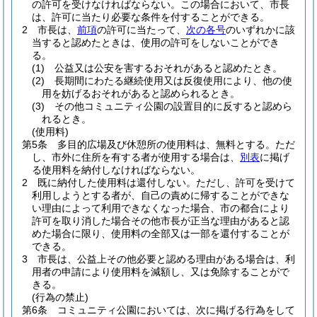
の許可を受けなければならない。
この場合において、市長
は、許可に当たり必要な条件を付することができる。
2
市長は、
前項
の許可に当たって、
次の各号
のいずれかに該
当すると認めたときは、使用の許可をしないことができ
る。
(1)
公益又は公安を害するおそれがあると認めたとき。
(2)
長期間にわたる継続使用又は反復使用により、他の使
用を妨げるおそれがあると認められるとき。
(3)
その他コミュニティ公園の設置目的に反すると認めら
れるとき。
(使用料)
第5条
多目的広場及び休憩所の使用料は、無料とする。
ただ
し、市外に住所を有する者が使用する場合は、
別表
に掲げ
る使用料を納付しなければならない。
2
既に納付した使用料は還付しない。
ただし、許可を受けて
利用しようとする者が、自己の責めに帰することができな
い理由によって利用できなくなった場合、市の都合により
許可を取り消した場合その他市長が正当な理由があると認
めた場合に限り、使用料の全部又は一部を還付することが
できる。
3
市長は、公益上その他必要と認める理由がある場合は、利
用者の申請により使用料を減額し、又は免除することがで
きる。
(行為の禁止)
第6条
コミュニティ公園においては、次に掲げる行為をして