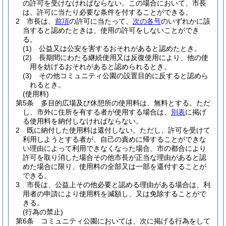
の許可を受けなければならない。
この場合において、市長
は、許可に当たり必要な条件を付することができる。
2
市長は、
前項
の許可に当たって、
次の各号
のいずれかに該
当すると認めたときは、使用の許可をしないことができ
る。
(1)
公益又は公安を害するおそれがあると認めたとき。
(2)
長期間にわたる継続使用又は反復使用により、他の使
用を妨げるおそれがあると認められるとき。
(3)
その他コミュニティ公園の設置目的に反すると認めら
れるとき。
(使用料)
第5条
多目的広場及び休憩所の使用料は、無料とする。
ただ
し、市外に住所を有する者が使用する場合は、
別表
に掲げ
る使用料を納付しなければならない。
2
既に納付した使用料は還付しない。
ただし、許可を受けて
利用しようとする者が、自己の責めに帰することができな
い理由によって利用できなくなった場合、市の都合により
許可を取り消した場合その他市長が正当な理由があると認
めた場合に限り、使用料の全部又は一部を還付することが
できる。
3
市長は、公益上その他必要と認める理由がある場合は、利
用者の申請により使用料を減額し、又は免除することがで
きる。
(行為の禁止)
第6条
コミュニティ公園においては、次に掲げる行為をして