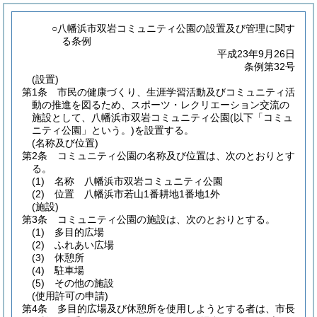
○八幡浜市双岩コミュニティ公園の設置及び管理に関す
る条例
平成23年9月26日
条例第32号
(設置)
第1条
市民の健康づくり、生涯学習活動及びコミュニティ活
動の推進を図るため、スポーツ・レクリエーション交流の
施設として、八幡浜市双岩コミュニティ公園
(以下「コミュ
ニティ公園」という。)
を設置する。
(名称及び位置)
第2条
コミュニティ公園の名称及び位置は、次のとおりとす
る。
(1)
名称 八幡浜市双岩コミュニティ公園
(2)
位置 八幡浜市若山1番耕地1番地1外
(施設)
第3条
コミュニティ公園の施設は、次のとおりとする。
(1)
多目的広場
(2)
ふれあい広場
(3)
休憩所
(4)
駐車場
(5)
その他の施設
(使用許可の申請)
第4条
多目的広場及び休憩所を使用しようとする者は、市長