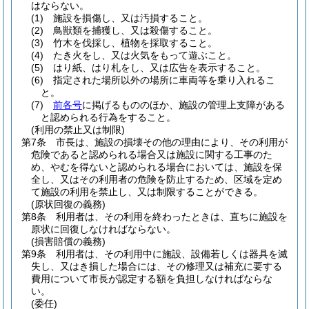
はならない。
(1)
施設を損傷し、又は汚損すること。
(2)
鳥獣類を捕獲し、又は殺傷すること。
(3)
竹木を伐採し、植物を採取すること。
(4)
たき火をし、又は火気をもって遊ぶこと。
(5)
はり紙、はり札をし、又は広告を表示すること。
(6)
指定された場所以外の場所に車両等を乗り入れるこ
と。
(7)
前各号
に掲げるもののほか、施設の管理上支障がある
と認められる行為をすること。
(利用の禁止又は制限)
第7条
市長は、施設の損壊その他の理由により、その利用が
危険であると認められる場合又は施設に関する工事のた
め、やむを得ないと認められる場合においては、施設を保
全し、又はその利用者の危険を防止するため、区域を定め
て施設の利用を禁止し、又は制限することができる。
(原状回復の義務)
第8条
利用者は、その利用を終わったときは、直ちに施設を
原状に回復しなければならない。
(損害賠償の義務)
第9条
利用者は、その利用中に施設、設備若しくは器具を滅
失し、又はき損した場合には、その修理又は補充に要する
費用について市長が認定する額を負担しなければならな
い。
(委任)