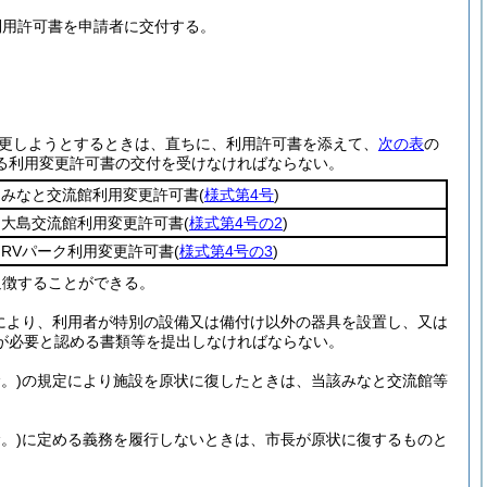
利用許可書を申請者に交付する。
更しようとするときは、直ちに、利用許可書を添えて、
次の表
の
る利用変更許可書の交付を受けなければならない。
みなと交流館利用変更許可書
(
様式第4号
)
大島交流館利用変更許可書
(
様式第4号の2
)
RVパーク利用変更許可書
(
様式第4号の3
)
追徴することができる。
により、利用者が特別の設備又は備付け以外の器具を設置し、又は
が必要と認める書類等を提出しなければならない。
。)
の規定により施設を原状に復したときは、当該みなと交流館等
。)
に定める義務を履行しないときは、市長が原状に復するものと