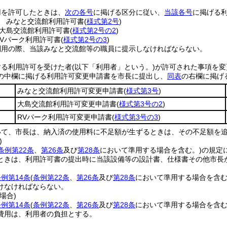
用を許可したときは、
次の各号
に掲げる区分に従い、
当該各号
に掲げる
 みなと交流館利用許可書
(
様式第2号
)
大島交流館利用許可書
(
様式第2号の2
)
RVパーク利用許可書
(
様式第2号の3
)
利用の際、当該みなと交流館等の職員に提示しなければならない。
する利用許可を受けた者
(以下「利用者」という。)
が許可された事項を変
の中欄に掲げる利用許可変更申請書を市長に提出し、
同表
の右欄に掲げ
みなと交流館利用許可変更申請書
(
様式第3号
)
大島交流館利用許可変更申請書
(
様式第3号の2
)
RVパーク利用許可変更申請書
(
様式第3号の3
)
いて、市長は、納入済の使用料に不足額が生ずるときは、その不足額を
)
条例第22条
、
第26条
及び
第28条
において準用する場合を含む。)
の規定
ときは、利用許可書の提出時に当該設備等の設計書、仕様書その他市長
例第14条
(
条例第22条
、
第26条
及び
第28条
において準用する場合を含む
けなければならない。
場合)
例第14条
(
条例第22条
、
第26条
及び
第28条
において準用する場合を含む
費用は、利用者の負担とする。