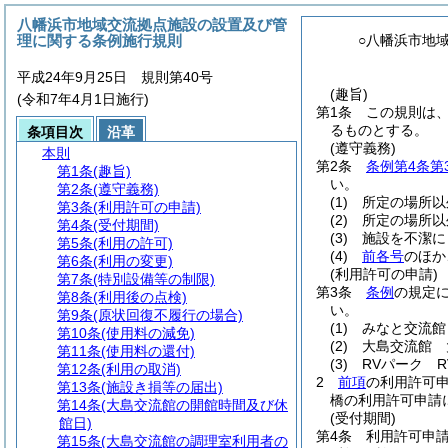
八幡浜市地域交流拠点施設の設置及び管
理に関する条例施行規則
○八幡浜市地
平成24年9月25日 規則第40号
(趣旨)
(令和7年4月1日施行)
第1条
この規則は
るものとする。
条項目次
沿革
(遵守義務)
本則
第2条
条例第4条第
第1条
(趣旨)
い。
第2条
(遵守義務)
(1)
所定の場所以
第3条
(利用許可の申請)
(2)
所定の場所以
第4条
(受付期間)
(3)
施設を不潔に
第5条
(利用の許可)
(4)
前各号
のほか
第6条
(利用の変更)
(利用許可の申請)
第7条
(特別設備等の制限)
第3条
条例
の規定
第8条
(利用後の点検)
い。
第9条
(原状回復不履行の場合)
(1)
みなと交流館
第10条
(使用料の減免)
(2)
大島交流館 
第11条
(使用料の還付)
(3)
RVパーク 
第12条
(利用の取消)
2
前項
の利用許可
第13条
(施設き損等の届出)
橋の利用許可申請
第14条
(大島交流館の開館時間及び休
(受付期間)
館日)
第4条
利用許可申
第15条
(大島交流館の調理室利用者の