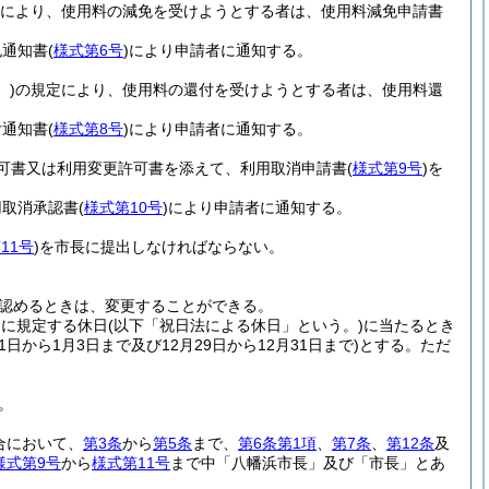
により、使用料の減免を受けようとする者は、使用料減免申請書
免通知書
(
様式第6号
)
により申請者に通知する。
。)
の規定により、使用料の還付を受けようとする者は、使用料還
付通知書
(
様式第8号
)
により申請者に通知する。
可書又は利用変更許可書を添えて、利用取消申請書
(
様式第9号
)
を
用取消承認書
(
様式第10号
)
により申請者に通知する。
11号
)
を市長に提出しなければならない。
認めるときは、変更することができる。
)
に規定する休日
(以下「祝日法による休日」という。)
に当たるとき
月1日から1月3日まで及び12月29日から12月31日まで)
とする。
ただ
。
合において、
第3条
から
第5条
まで、
第6条第1項
、
第7条
、
第12条
及
様式第9号
から
様式第11号
まで中「八幡浜市長」及び「市長」とあ