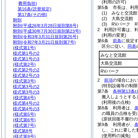
(利用の許可)
費用負担)
第5条
市長は、利
第16条
(読替規定)
(1)
みなと交流館
第17条
(その他)
(2)
大島交流館 
附則
(3)
RVパーク 
附則
(平成26年3月28日規則第8号)
2
利用許可書は、
附則
(平成30年7月30日規則第23号)
(利用の変更)
附則
(令和3年3月31日規則第25号)
第6条
前条
に規定
附則
(令和7年3月21日規則第7号)
区分に従い、
同表
(様式第1号)
様式第1号の2
みなと交流館
様式第1号の3
大島交流館
(様式第2号)
様式第2号の2
RVパーク
様式第2号の3
2
前項
の場合にお
(様式第3号)
(特別設備等の制限
様式第3号の2
第7条
条例第13条
(
様式第3号の3
搬入しようとする
(様式第4号)
(利用後の点検)
様式第4号の2
第8条
利用者は、
条
様式第4号の3
の職員の点検を受
(様式第5号)
(原状回復不履行の
(様式第6号)
第9条
利用者が、
条
(様式第7号)
し、これに要した
様式第8号
(使用料の減免)
(様式第9号)