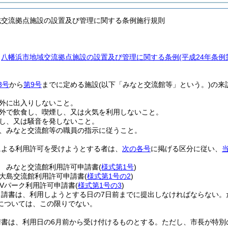
域交流拠点施設の設置及び管理に関する条例施行規則
、
八幡浜市地域交流拠点施設の設置及び管理に関する条例
(平成24年条
3号
から
第9号
までに定める施設
(以下「みなと交流館等」という。)
の来
外に出入りしないこと。
外で飲食し、喫煙し、又は火気を利用しないこと。
し、又は騒音を発しないこと。
、みなと交流館等の職員の指示に従うこと。
による利用許可を受けようとする者は、
次の各号
に掲げる区分に従い、
 みなと交流館利用許可申請書
(
様式第1号
)
大島交流館利用許可申請書
(
様式第1号の2
)
RVパーク利用許可申請書
(
様式第1号の3
)
申請書は、利用しようとする日の7日前までに提出しなければならない。
については、この限りでない。
請書は、利用日の6月前から受け付けるものとする。
ただし、市長が特別