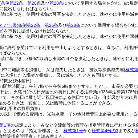
(
条例第22条
、
第26条
及び
第28条
において準用する場合を含む。)
の規定
に提出しなければならない。
申請に基づき、使用料減免の可否を決定したときは、速やかに使用料減
条ただし書
(
条例第22条
、
第26条
及び
第28条
において準用する場合を含む
号
)
を市長に提出しなければならない。
申請に基づき、使用料還付の可否を決定したときは、速やかに使用料還
既に許可を受けている利用を中止しようとするときは、直ちに、利用許
ればならない。
申請に基づき、利用の取消し承認の可否を決定したときは、速やかに利
)
用中に施設等を損傷し、又は滅失したときは、施設等損傷滅失届
(
様式第
所に入場した入場者が損傷し、又は滅失したときも同様とする。
時間及び休館日)
の開館時間は、午前7時から午後5時までとする。
ただし、市長が必要と
館日は、火曜日
(その日が国民の祝日に関する法律
(昭和23年法律第178号
いて、その日に最も近い祝日法による休日でない日)
、年始及び年末
(1
認めるときは、変更し、又は臨時に休館することができる。
室利用者の費用負担)
の規則で定める費用は、光熱水費、その他財産管理上必要な費用とする
第1項
の規定により、みなと交流館等の管理を指定管理者に行わせる場
」とあるのは「指定管理者」と、
様式第1号
から
様式第4号の3
まで及び
流館等指定管理者」と読み替える。