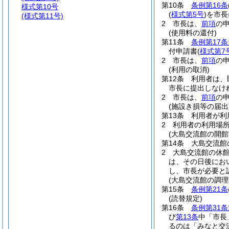
第10条
条例第16条
様式第10号
(
様式第5号
)
を市長
(様式第11号)
2
市長は、
前項
の
(使用料の還付)
第11条
条例第17
付申請書
(
様式第7
2
市長は、
前項
の
(利用の取消)
第12条
利用者は、
市長に提出しなけ
2
市長は、
前項
の
(施設き損等の届出
第13条
利用者が利
2
利用者の利用場
(大島交流館の開館
第14条
大島交流館
2
大島交流館の休
は、その日後にお
し、市長が必要と
(大島交流館の調理
第15条
条例第21条
(読替規定)
第16条
条例第31条
び
第13条
中「市長
るのは「みなと交