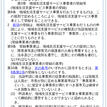
第3章
地域生活支援サービス事業者の登録等
(地域生活支援サービス事業者の登録)
第8条
地域生活支援サービス事業を行おうとするものは、こ
の規則で定めるところにより、地域生活支援サービス事業
者として登録することができる。
2
前項
の登録は、地域生活支援サービス事業を行うものの申
請により、地域生活支援サービスの種類及び当該地域生活
支援サービス事業を行う事業所
(以下「事業所」という。)
ごとに行うものとする。
(登録事業者の責務)
第9条
登録事業者は、地域生活支援サービスの提供に当た
り、障害者等及び障害児の保護者の人格を尊重するととも
に、法令及びこの規則を遵守し、忠実にその職務を遂行し
なければならない。
(地域生活支援事業者の登録の基準)
第10条
市長は、
次の各号
のいずれかに該当するときは、
第
8条第1項
の登録をしないものとする。
(1)
当該申請に係る事業所の従業者の知識若しくは技能又
は人員が、市長が別に定める事業基準
(以下「事業基準」
という。)
に規定する事業所が満たすべき基準又は確保す
べき員数を満たしていないとき。
(2)
申請者が、地域生活支援サービス事業を事業基準に従
って継続的に運営することができないと認められると
き。
(3)
申請者が、申請の日前1年以内において、6か月以上の