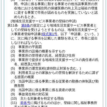
間、申請に係る事業に類する事業その他当該事業所の所
在地における地域住民の保健医療の向上又は福祉の増進
に資する事業で市長が認めるものを実施していないと認
められるとき。
(地域生活支援サービス事業者の登録の申請)
第11条
第8条
の規定により地域生活支援サービス事業者と
しての登録を受けようとするものは、地域生活支援サービ
ス事業者登録申請書
(
様式第1号
。以下「申請書」という。)
に、次に掲げる事項を記載した書類を添えて、市長に提出
しなければならない。
(1)
事業所の平面図
(2)
事業所の設備の概要を示すもの
(3)
事業所の管理者の氏名、経歴及び住所
(4)
事業所で提供する地域生活支援サービスの責任者の氏
名、経歴及び住所
(5)
事業所の運営規程
(虐待防止対策を含む。)
(6)
利用者又はその家族からの苦情を解決するために講ず
る措置の概要
(7)
当該申請に係る事業に係る従業者の勤務の体制及び勤
務形態
(8)
当該申請に係る事業に係る資産の状況
(9)
事故発生時の対応策
(10)
主たる対象者を特定する理由
(11)
前各号
に掲げるもののほか、登録に関し福祉事務所