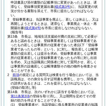
申請書及び添付書類の記載事項に変更があったときは、遅
滞なく、登録事項変更届出書
(
様式第3号
)
に、当該変更の状
況が分かる書類を添えて、市長に提出しなければならな
い。
2
登録事業者は、当該事業を廃止し、若しくは休止し、又は
再開しようとするときは、遅滞なく、事業廃止・休止・再
開届出書
(
様式第4号
)
を市長に提出しなければならない。
(報告等)
第13条
市長は、地域生活支援給付費の支給に関して必要が
あると認めるときは、登録事業者若しくは登録事業者であ
ったもの若しくは事業所の従業者であった者
(以下「登録事
業者であったもの等」という。)
に対し、報告若しくは帳簿
書類の提出若しくは提示を求め、登録事業者若しくは事業
所の従業者若しくは登録事業者であったもの等に対し出頭
を求め、又は当該職員に関係者に対して質問させ、若しく
は事業所の設備若しくは帳簿書類その他の物件を検査させ
ることができる。
2
前項
の規定による質問又は検査を行う場合においては、当
該職員は、その身分を示す証明書を携帯し、かつ、関係者
の請求があるときは、これを提示しなければならない。
(登録の取消し等)
第14条
市長は、次のいずれかに該当する場合においては、
第11条第3項
の登録を取り消し、又は期間を定めてその登
録の効力を停止することができる。
(1)
登録事業者が、当該登録に係る事業所の従業者の知識