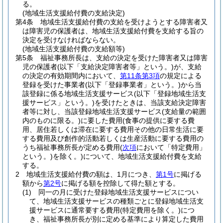
る。
(地域生活支援給付費の支給決定)
第4条
地域生活支援給付費の支給を受けようとする障害者又
は障害児の保護者は、地域生活支援給付費を支給する旨の
決定を受けなければならない。
(地域生活支援給付費の支給額等)
第5条
福祉事務所長は、支給の決定を受けた障害者又は障害
児の保護者
(以下「支給決定障害者等」という。)
が、支給
の決定の有効期間内において、
第11条第3項
の規定による
登録を受けた事業者
(以下「登録事業者」という。)
から当
該登録に係る地域生活支援サービス
(以下「登録地域生活支
援サービス」という。)
を受けたときは、当該支給決定障害
者等に対し、当該登録地域生活支援サービス
(支給量の範囲
内のものに限る。)
に要した費用
(食事の提供に要する費
用、居住若しくは滞在に要する費用その他の日常生活に要
する費用及び創作的活動若しくは生産活動に要する費用の
うち福祉事務所長が定める費用
(
次項
において「特定費用」
という。)
を除く。)
について、地域生活支援給付費を支給
する。
2
地域生活支援給付費の額は、1月につき、
第1号
に掲げる
額から
第2号
に掲げる額を控除して得た額とする。
(1)
同一の月に受けた登録地域生活支援サービスについ
て、地域生活支援サービスの種類ごとに登録地域生活支
援サービスに通常要する費用
(特定費用を除く。)
につ
き、福祉事務所長が別に定める基準により算定した費用