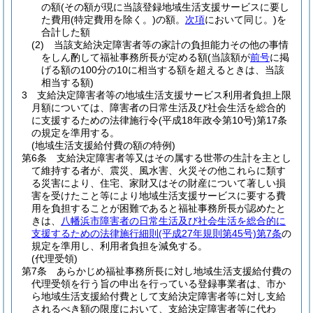
の額
(その額が現に当該登録地域生活支援サービスに要し
た費用
(特定費用を除く。)
の額。
次項
において同じ。)
を
合計した額
(2)
当該支給決定障害者等の家計の負担能力その他の事情
をしん酌して福祉事務所長が定める額
(当該額が
前号
に掲
げる額の100分の10に相当する額を超えるときは、当該
相当する額)
3
支給決定障害者等の地域生活支援サービス利用者負担上限
月額については、障害者の日常生活及び社会生活を総合的
に支援するための法律施行令
(平成18年政令第10号)
第17条
の規定を準用する。
(地域生活支援給付費の額の特例)
第6条
支給決定障害者等又はその属する世帯の生計を主とし
て維持する者が、震災、風水害、火災その他これらに類す
る災害により、住宅、家財又はその財産について著しい損
害を受けたこと等により地域生活支援サービスに要する費
用を負担することが困難であると福祉事務所長が認めたと
きは、
八幡浜市障害者の日常生活及び社会生活を総合的に
支援するための法律施行細則
(平成27年規則第45号)
第7条
の
規定を準用し、利用者負担を減免する。
(代理受領)
第7条
あらかじめ福祉事務所長に対し地域生活支援給付費の
代理受領を行う旨の申出を行っている登録事業者は、市か
ら地域生活支援給付費として支給決定障害者等に対し支給
されるべき額の限度において、支給決定障害者等に代わ