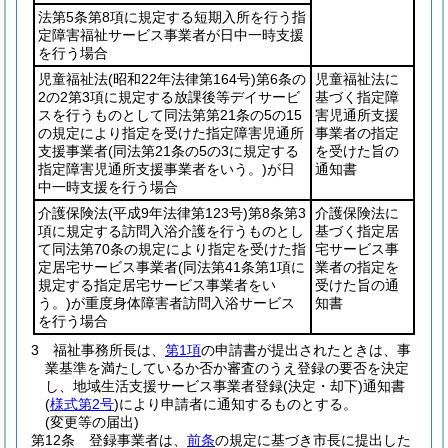
法第5条第8項に規定する短期入所を行う指
定障害福祉サービス事業者が日中一時支援
を行う場合
児童福祉法
(昭和22年法律第164号)
第6条の
児童福祉法に
2の2第3項に規定する放課後等デイサービ
基づく指定障
スを行うものとして同法第第21条の5の15
害児通所支援
の規定により指定を受けた指定障害児通所
事業者の指定
支援事業者
(同法第21条の5の3に規定する
を受けた旨の
指定障害児通所支援事業者をいう。)
が日
通知書
中一時支援を行う場合
介護保険法
(平成9年法律第123号)
第8条第3
介護保険法に
項に規定する訪問入浴介護を行うものとし
基づく指定居
て同法第70条の規定により指定を受けた指
宅サービス事
定居宅サービス事業者
(同法第41条第1項に
業者の指定を
規定する指定居宅サービス事業者をい
受けた旨の通
う。)
が重度身体障害者訪問入浴サービス
知書
を行う場合
3
福祉事務所長は、
第1項
の申請書が提出されたときは、事
業基準を満たしているか否か審査のうえ登録の要否を決定
し、地域生活支援サービス事業者登録
(決定・却下)
通知書
(
様式第2号
)
により申請者に通知するものとする。
(変更等の届出)
第12条
登録事業者は、
前条
の規定に基づき市長に提出した