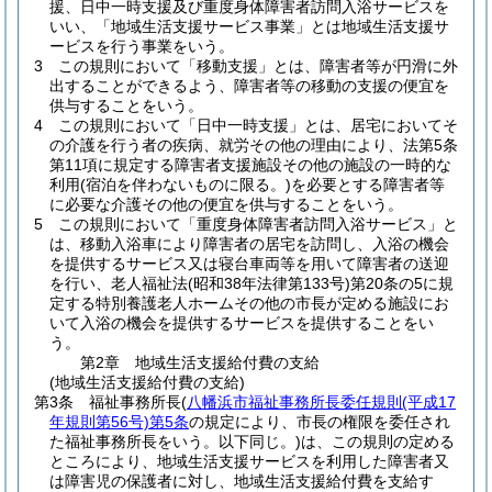
援、日中一時支援及び重度身体障害者訪問入浴サービスを
いい、「地域生活支援サービス事業」とは地域生活支援サ
ービスを行う事業をいう。
3
この規則において「移動支援」とは、障害者等が円滑に外
出することができるよう、障害者等の移動の支援の便宜を
供与することをいう。
4
この規則において「日中一時支援」とは、居宅においてそ
の介護を行う者の疾病、就労その他の理由により、法第5条
第11項に規定する障害者支援施設その他の施設の一時的な
利用
(宿泊を伴わないものに限る。)
を必要とする障害者等
に必要な介護その他の便宜を供与することをいう。
5
この規則において「重度身体障害者訪問入浴サービス」と
は、移動入浴車により障害者の居宅を訪問し、入浴の機会
を提供するサービス又は寝台車両等を用いて障害者の送迎
を行い、老人福祉法
(昭和38年法律第133号)
第20条の5に規
定する特別養護老人ホームその他の市長が定める施設にお
いて入浴の機会を提供するサービスを提供することをい
う。
第2章
地域生活支援給付費の支給
(地域生活支援給付費の支給)
第3条
福祉事務所長
(
八幡浜市福祉事務所長委任規則
(平成17
年規則第56号)
第5条
の規定により、市長の権限を委任され
た福祉事務所長をいう。以下同じ。)
は、この規則の定める
ところにより、地域生活支援サービスを利用した障害者又
は障害児の保護者に対し、地域生活支援給付費を支給す