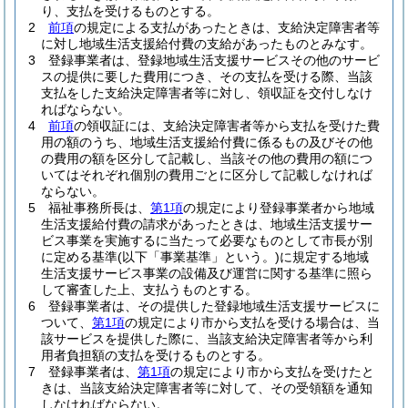
り、支払を受けるものとする。
2
前項
の規定による支払があったときは、支給決定障害者等
に対し地域生活支援給付費の支給があったものとみなす。
3
登録事業者は、登録地域生活支援サービスその他のサービ
スの提供に要した費用につき、その支払を受ける際、当該
支払をした支給決定障害者等に対し、領収証を交付しなけ
ればならない。
4
前項
の領収証には、支給決定障害者等から支払を受けた費
用の額のうち、地域生活支援給付費に係るもの及びその他
の費用の額を区分して記載し、当該その他の費用の額につ
いてはそれぞれ個別の費用ごとに区分して記載しなければ
ならない。
5
福祉事務所長は、
第1項
の規定により登録事業者から地域
生活支援給付費の請求があったときは、地域生活支援サー
ビス事業を実施するに当たって必要なものとして市長が別
に定める基準
(以下「事業基準」という。)
に規定する地域
生活支援サービス事業の設備及び運営に関する基準に照ら
して審査した上、支払うものとする。
6
登録事業者は、その提供した登録地域生活支援サービスに
ついて、
第1項
の規定により市から支払を受ける場合は、当
該サービスを提供した際に、当該支給決定障害者等から利
用者負担額の支払を受けるものとする。
7
登録事業者は、
第1項
の規定により市から支払を受けたと
きは、当該支給決定障害者等に対して、その受領額を通知
しなければならない。