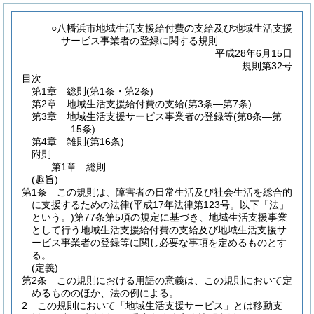
○八幡浜市地域生活支援給付費の支給及び地域生活支援
サービス事業者の登録に関する規則
平成28年6月15日
規則第32号
目次
第1章
総則
(第1条・第2条)
第2章
地域生活支援給付費の支給
(第3条―第7条)
第3章
地域生活支援サービス事業者の登録等
(第8条―第
15条)
第4章
雑則
(第16条)
附則
第1章
総則
(趣旨)
第1条
この規則は、障害者の日常生活及び社会生活を総合的
に支援するための法律
(平成17年法律第123号。以下「法」
という。)
第77条第5項の規定に基づき、地域生活支援事業
として行う地域生活支援給付費の支給及び地域生活支援サ
ービス事業者の登録等に関し必要な事項を定めるものとす
る。
(定義)
第2条
この規則における用語の意義は、この規則において定
めるもののほか、法の例による。
2
この規則において「地域生活支援サービス」とは移動支