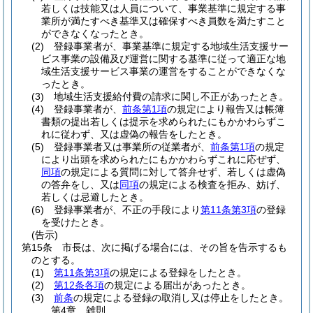
若しくは技能又は人員について、事業基準に規定する事
業所が満たすべき基準又は確保すべき員数を満たすこと
ができなくなったとき。
(2)
登録事業者が、事業基準に規定する地域生活支援サー
ビス事業の設備及び運営に関する基準に従って適正な地
域生活支援サービス事業の運営をすることができなくな
ったとき。
(3)
地域生活支援給付費の請求に関し不正があったとき。
(4)
登録事業者が、
前条第1項
の規定により報告又は帳簿
書類の提出若しくは提示を求められたにもかかわらずこ
れに従わず、又は虚偽の報告をしたとき。
(5)
登録事業者又は事業所の従業者が、
前条第1項
の規定
により出頭を求められたにもかかわらずこれに応ぜず、
同項
の規定による質問に対して答弁せず、若しくは虚偽
の答弁をし、又は
同項
の規定による検査を拒み、妨げ、
若しくは忌避したとき。
(6)
登録事業者が、不正の手段により
第11条第3項
の登録
を受けたとき。
(告示)
第15条
市長は、次に掲げる場合には、その旨を告示するも
のとする。
(1)
第11条第3項
の規定による登録をしたとき。
(2)
第12条各項
の規定による届出があったとき。
(3)
前条
の規定による登録の取消し又は停止をしたとき。
第4章
雑則