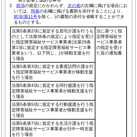
長が必要と認める事項
2
前項
の規定にかかわらず、
次の表
の左欄に掲げる場合にお
いては、
同表
の右欄に掲げる書類を添付することにより、
前項
(
第11号
を除く。)
の書類の添付を省略することができ
るものとする。
法第5条第2項に規定する居宅介護を行うも
法に基づく指
のとして法第36条の規定により指定を受け
定障害福祉サ
た指定障害福祉サービス事業者
(法第29条
ービス事業者
第1項に規定する指定障害福祉サービス事
の指定を受け
業者をいう。以下同じ。)
が移動支援を行
た旨の通知書
う場合
法第5条第3項に規定する重度訪問介護を行
う指定障害福祉サービス事業者が移動支援
を行う場合
法第5条第4項に規定する同行援護を行う指
定障害福祉サービス事業者が移動支援を行
う場合
法第5条第5項に規定する行動援護を行う指
定障害福祉サービス事業者が移動支援を行
う場合
法第5条第7項に規定する生活介護を行う指
定障害福祉サービス事業者が日中一時支援
を行う場合