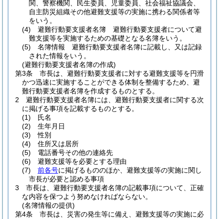
関、警察機関、民生委員、児童委員、社会福祉協議会、
自主防災組織その他避難支援等の実施に携わる関係者等
をいう。
(4)
避難行動要支援者名簿 避難行動要支援者について避
難支援等を実施するための基礎となる名簿をいう。
(5)
名簿情報 避難行動要支援者名簿に記載し、又は記録
された情報をいう。
(避難行動要支援者名簿の作成)
第3条
市長は、避難行動要支援者に対する避難支援等を円滑
かつ迅速に実施することができる体制を整備するため、避
難行動要支援者名簿を作成するものとする。
2
避難行動要支援者名簿には、避難行動要支援者に関する次
に掲げる事項を記載するものとする。
(1)
氏名
(2)
生年月日
(3)
性別
(4)
住所又は居所
(5)
電話番号その他の連絡先
(6)
避難支援等を必要とする理由
(7)
前各号
に掲げるもののほか、避難支援等の実施に関し
市長が必要と認める事項
3
市長は、避難行動要支援者名簿の記載事項について、正確
な内容を保つよう努めなければならない。
(名簿情報の提供)
第4条
市長は、災害の発生等に備え、避難支援等の実施に必