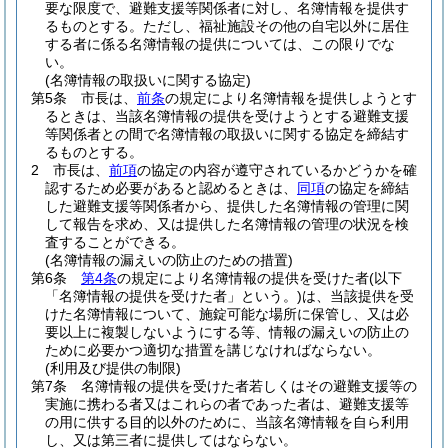
要な限度で、避難支援等関係者に対し、名簿情報を提供す
るものとする。
ただし、福祉施設その他の自宅以外に居住
する者に係る名簿情報の提供については、この限りでな
い。
(名簿情報の取扱いに関する協定)
第5条
市長は、
前条
の規定により名簿情報を提供しようとす
るときは、当該名簿情報の提供を受けようとする避難支援
等関係者との間で名簿情報の取扱いに関する協定を締結す
るものとする。
2
市長は、
前項
の協定の内容が遵守されているかどうかを確
認するため必要があると認めるときは、
同項
の協定を締結
した避難支援等関係者から、提供した名簿情報の管理に関
して報告を求め、又は提供した名簿情報の管理の状況を検
査することができる。
(名簿情報の漏えいの防止のための措置)
第6条
第4条
の規定により名簿情報の提供を受けた者
(以下
「名簿情報の提供を受けた者」という。)
は、当該提供を受
けた名簿情報について、施錠可能な場所に保管し、又は必
要以上に複製しないようにする等、情報の漏えいの防止の
ために必要かつ適切な措置を講じなければならない。
(利用及び提供の制限)
第7条
名簿情報の提供を受けた者若しくはその避難支援等の
実施に携わる者又はこれらの者であった者は、避難支援等
の用に供する目的以外のために、当該名簿情報を自ら利用
し、又は第三者に提供してはならない。