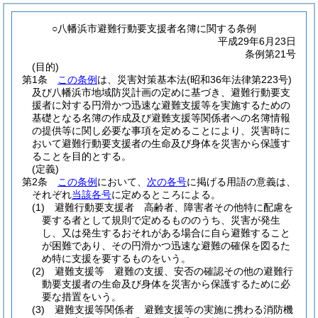
○八幡浜市避難行動要支援者名簿に関する条例
平成29年6月23日
条例第21号
(目的)
第1条
この条例
は、災害対策基本法
(昭和36年法律第223号)
及び八幡浜市地域防災計画の定めに基づき、避難行動要支
援者に対する円滑かつ迅速な避難支援等を実施するための
基礎となる名簿の作成及び避難支援等関係者への名簿情報
の提供等に関し必要な事項を定めることにより、災害時に
おいて避難行動要支援者の生命及び身体を災害から保護す
ることを目的とする。
(定義)
第2条
この条例
において、
次の各号
に掲げる用語の意義は、
それぞれ
当該各号
に定めるところによる。
(1)
避難行動要支援者 高齢者、障害者その他特に配慮を
要する者として規則で定めるもののうち、災害が発生
し、又は発生するおそれがある場合に自ら避難すること
が困難であり、その円滑かつ迅速な避難の確保を図るた
め特に支援を要するものをいう。
(2)
避難支援等 避難の支援、安否の確認その他の避難行
動要支援者の生命及び身体を災害から保護するために必
要な措置をいう。
(3)
避難支援等関係者 避難支援等の実施に携わる消防機