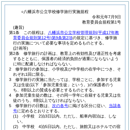
○八幡浜市公立学校修学旅行実施規程
令和元年7月9日
教育委員会規程第1号
(趣旨)
第1条
この規程は、
八幡浜市公立学校管理規則
(平成17年教
育委員会規則第12号)
第9条第2項
の規定に基づき、修学旅
行の実施について必要な事項を定めるものとする。
(計画等)
第2条
修学旅行の計画は、教育上の有効性及び適正性を考慮
するとともに、保護者の経済的負担が過重にならないよう
に特に配慮しなければならない。
2
修学旅行の参加は、小学校及び中学校の在学中につき、そ
れぞれ1回に限る。
3
修学旅行の実施に当たっては、学校ごとに、参加する児童
又は生徒
(以下「参加児童生徒」という。)
の保護者のう
ち、8割以上の賛成を必要とするものとする。
4
参加児童生徒の数は、その同一学年に在籍する児童又は生
徒のうち、8割以上でなければならない。
5
修学旅行の日数は、
次の各号
に掲げる区分に従い、
当該各
号
に定めるとおりとする。
(1)
小学校 2泊3日以内。
ただし、船車内宿泊は、しな
い。
(2)
中学校 4泊5日以内。
ただし、旅館又はホテルでの宿