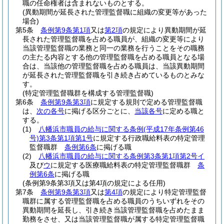
職の任命権者は含まれないものとする。
(異動期間が延長された管理監督職に組織の変更等があった
場合)
第5条
条例第9条第1項
又は
第2項
の規定により異動期間が延
長された管理監督職を占める職員が、組織の変更等により
当該管理監督職の業務と同一の業務を行うことをその職務
の主たる内容とする他の管理監督職を占める職員となる場
合は、当該他の管理監督職を占める職員は、当該異動期間
が延長された管理監督職を引き続き占めているものとみな
す。
(特定管理監督職群を構成する管理監督職)
第6条
条例第9条第3項
に規定する規則で定める管理監督職
は、
次の各号
に掲げる区分ごとに、
当該各号
に定める職と
する。
(1)
八幡浜市職員の給与に関する条例
(平成17年条例第46
号)
第3条第1項第1号
に規定する行政職給料表の特定管理
監督職群
条例第6条
に掲げる職
(2)
八幡浜市職員の給与に関する条例第3条第1項第2号イ
及び
ウ
に規定する医療職給料表の特定管理監督職群
条
例第6条
に掲げる職
(条例第9条第3項又は第4項の規定による任用)
第7条
条例第9条第3項
又は
第4項
の規定により特定管理監督
職群に属する管理監督職を占める職員のうちいずれをその
異動期間を延長し、引き続き当該管理監督職を占めたまま
勤務をさせ、又は当該管理監督職が属する特定管理監督職