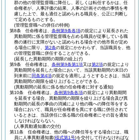
群の他の管理監督職に降任し、若しくは転任するかは、任
命権者が、人事評価の結果、人事の計画その他の事情を考
慮した上で、最も適任と認められる職員を、公正に判断し
て定めるものとする。
(管理監督職への併任の特例)
第8条
任命権者は、
条例第9条各項
の規定により延長された
異動期間に係る管理監督職を占める職員が従事している職
務の遂行に支障がないと認められる場合その他市長が定め
る場合に限り、
第2条
の規定にかかわらず、当該職員を、他
の管理監督職に併任することができる。
(延長した異動期間の期限の繰上げ)
第9条
任命権者は、
条例第9条第1項
又は
第2項
の規定により
異動期間を延長した場合において、当該異動期間の末日の
到来前に
同条第4項
の規定を適用しようとするときは、当該
異動期間の期限を繰り上げることができる。
(異動期間の延長に係る他の任命権者に対する通知)
第10条
任命権者は、
条例第9条各項
の規定により異動期間
を延長する場合、異動期間の期限を繰り上げる場合及び異
動期間の延長の事由の消滅により他の職への降任等をする
場合において、職員が任命権者を異にする職に併任されて
いるときは、当該併任に係る職の任命権者にその旨を通知
しなければならない。
(人事異動通知書の交付)
第11条
任命権者は、他の職への降任等をする場合には、職
員に人事異動通知書
(
様式第1号
)
を交付して行わなければな