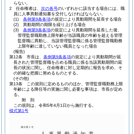
らない。
2
任命権者は、
次の各号
のいずれかに該当する場合には、職
員に人事異動通知書を交付しなければならない。
(1)
条例第9条各項
の規定により異動期間を延長する場合
(2)
異動期間の期限を繰り上げる場合
(3)
条例第9条各項
の規定により異動期間を延長した後、
管理監督職勤務上限年齢が当該職員の年齢を超える管理
監督職に異動し、当該管理監督職に係る管理監督職勤務
上限年齢に達していない職員となった場合
(報告)
第12条
市長は、
条例第9条各項
の規定により異動期間が延
長された管理監督職を占める職員に係る当該異動期間の延
長の状況に関し、任命権者に対し定期的に報告を求め、そ
の的確な把握に努めるものとする。
(その他)
第13条
この規則に定めるもののほか、管理監督職勤務上限
年齢による降任等の実施に関し必要な事項は、市長が定め
る。
附
則
この規則は、令和5年4月1日から施行する。
様式第1号