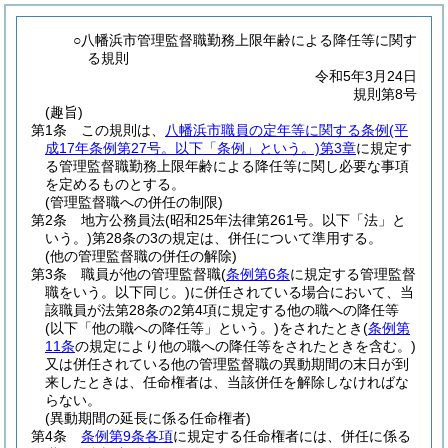
○八幡浜市管理監督職勤務上限年齢による降任等に関す
る規則
令和5年3月24日
規則第8号
(趣旨)
第1条
この規則は、
八幡浜市職員の定年等に関する条例
(平
成17年条例第27号。以下「条例」という。)
第3章
に規定す
る管理監督職勤務上限年齢による降任等に関し必要な事項
を定めるものとする。
(管理監督職への併任の制限)
第2条
地方公務員法
(昭和25年法律第261号。以下「法」と
いう。)
第28条の3の規定は、併任について準用する。
(他の管理監督職の併任の解除)
第3条
職員が他の管理監督職
(
条例第6条
に規定する管理監督
職をいう。以下同じ。)
に併任されている場合において、当
該職員が法第28条の2第4項に規定する他の職への降任等
(以下「他の職への降任等」という。)
をされたとき
(
条例第
11条
の規定により他の職への降任等をされたときを含む。)
又は併任されている他の管理監督職の異動期間の末日が到
来したときは、任命権者は、当該併任を解除しなければな
らない。
(異動期間の延長に係る任命権者)
第4条
条例第9条各項
に規定する任命権者には、併任に係る