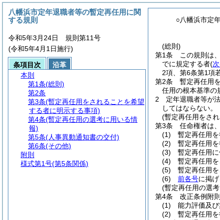
八幡浜市定年退職者等の暫定再任用に関
する規則
○八幡浜市定
令和5年3月24日 規則第11号
(総則)
(令和5年4月1日施行)
第1条
この規則は
でに規定する者
(
次
条項目次
沿革
2項、第6条第1項
本則
第2条
暫定再任用
第1条
(総則)
任用の根本基準の
第2条
2
定年退職者等が法
第3条
(暫定再任用をされることを希望
してはならない。
する者に明示する事項)
(暫定再任用をさ
第4条
(暫定再任用の選考に用いる情
第3条
任命権者は
報)
(1)
暫定再任用を
第5条
(人事異動通知書の交付)
(2)
暫定再任用を
第6条
(その他)
(3)
暫定再任用に
附則
(4)
暫定再任用を
様式第1号
(第5条関係)
(5)
暫定再任用を
(6)
前各号
に掲げ
(暫定再任用の選考
第4条
改正条例附
(1)
能力評価及び
(2)
暫定再任用を