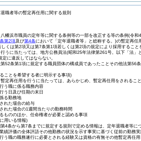
年退職者等の暫定再任用に関する規則
、八幡浜市職員の定年等に関する条例等の一部を改正する等の条例
(令和
条第2項
及び
第4条
において「定年退職者等」と総称する。)
の暫定再任
若しくは第2項又は第7条第1項若しくは第2項の規定により採用すること
を行うに当たっては、地方公務員法
(昭和25年法律第261号。以下「法」
規定に違反してはならない。
第52条第1項に規定する職員団体の構成員であったことその他法第56
れることを希望する者に明示する事項)
、暫定再任用を行うに当たっては、あらかじめ、暫定再任用をされるこ
行う職に係る職務内容
行う日及び任期の末日
係る勤務地
された場合の給与
された場合の1週間当たりの勤務時間
るもののほか、任命権者が必要と認める事項
に用いる情報)
則第4条から第7条までに規定する規則で定める情報は、定年退職者等に
業績評価の全体評語その他勤務の状況を示す事実に基づく従前の勤務実
行う職の職務遂行に必要とされる経験又は資格の有無その他暫定再任用