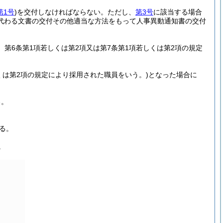
第1号
)
を交付しなければならない。
ただし、
第3号
に該当する場合
代わる文書の交付その他適当な方法をもって人事異動通知書の交付
、第6条第1項若しくは第2項又は第7条第1項若しくは第2項の規定
くは第2項の規定により採用された職員をいう。)
となった場合に
る。
る。
。