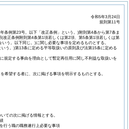
令和5年3月24日
規則第11号
4年条例第23号。以下「改正条例」という。)
附則第4条から第7条ま
用
(改正条例附則第4条第1項若しくは第2項、第5条第1項若しくは第
をいう。以下同じ。)
に関し必要な事項を定めるものとする。
という。)
第13条に定める平等取扱いの原則及び法第15条に定める
条に規定する事由を理由として暫定再任用に関し不利益な取扱いを
とを希望する者に、次に掲げる事項を明示するものとする。
ついての次に掲げる情報とする。
績
を行う職の職務遂行上必要な事項