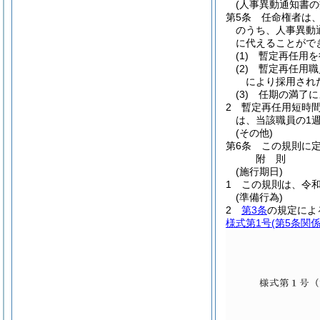
(人事異動通知書の
第5条
任命権者は
のうち、人事異動
に代えることがで
(1)
暫定再任用を
(2)
暫定再任用職
により採用され
(3)
任期の満了に
2
暫定再任用短時
は、当該職員の1
(その他)
第6条
この規則に
附
則
(施行期日)
1
この規則は、令和
(準備行為)
2
第3条
の規定によ
様式第1号
(第5条関係