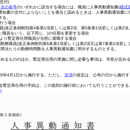
交付)
、
次の各号
のいずれかに該当する場合には、職員に人事異動通知書
(
様式
通知書の交付によらないことを適当と認めるときは、人事異動通知書に
きる。
行う場合
員
(改正条例附則第4条第1項若しくは第2項、第5条第1項若しくは第2項
た職員をいう。以下同じ。)
の任期を更新する場合
より暫定再任用職員が当然に退職する場合
間勤務職員
(改正条例附則第6条第1項若しくは第2項又は第7条第1項若し
週間当たりの勤務時間数を人事異動通知書に明示するものとする。
定めるもののほか、暫定再任用の実施に関し必要な事項は、市長が定め
5年4月1日から施行する。
ただし、
次項
の規定は、公布の日から施行す
る暫定再任用の手続は、この規則の施行前においても行うことができる
)