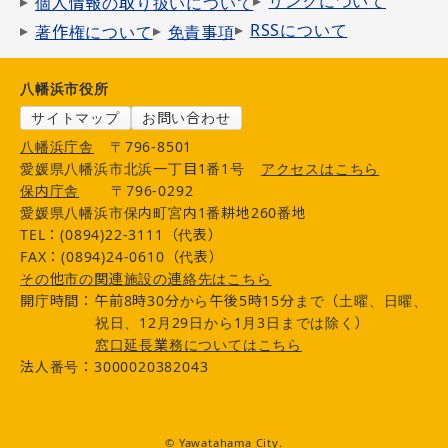
リンクについて
個人情報の取り扱いについて
RSSについて
著作権について
免責事項
八幡浜市役所
サイトマップ
お問い合わせ
八幡浜庁舎
〒796-8501
愛媛県八幡浜市北浜一丁目1番1号
アクセスはこちら
保内庁舎
〒796-0292
愛媛県八幡浜市保内町宮内1番耕地260番地
TEL：(0894)22-3111（代表）
FAX：(0894)24-0610（代表）
その他市の関連施設の連絡先はこちら
開庁時間：午前8時30分から午後5時15分まで（土曜、日曜、
祝日、12月29日から1月3日までは除く）
窓口延長業務についてはこちら
法人番号：3000020382043
© Yawatahama City.