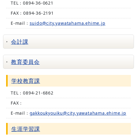
TEL：
0894-36-0621
FAX：
0894-36-2191
E-mail：
suido@city.yawatahama.ehime.jp
会計課
教育委員会
学校教育課
TEL：
0894-21-6862
FAX：
E-mail：
gakkoukyouiku@city.yawatahama.ehime.jp
生涯学習課