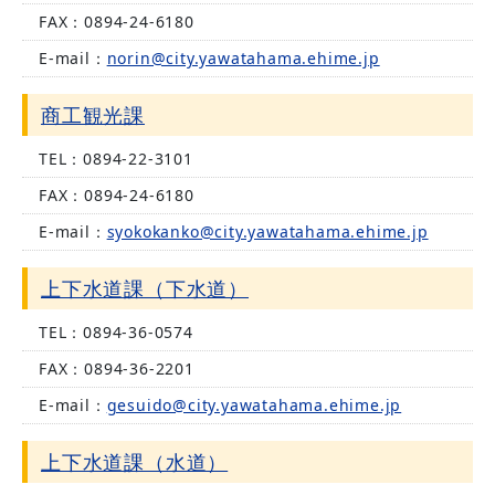
FAX：
0894-24-6180
E-mail：
norin@city.yawatahama.ehime.jp
商工観光課
TEL：
0894-22-3101
FAX：
0894-24-6180
E-mail：
syokokanko@city.yawatahama.ehime.jp
上下水道課（下水道）
TEL：
0894-36-0574
FAX：
0894-36-2201
E-mail：
gesuido@city.yawatahama.ehime.jp
上下水道課（水道）