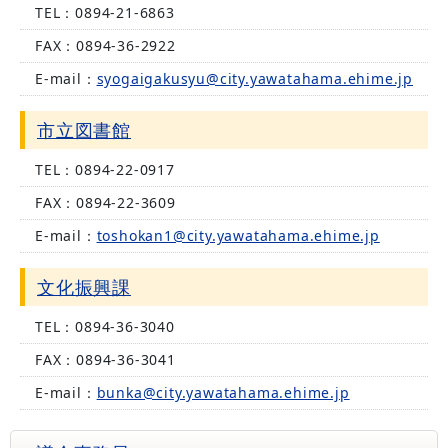
TEL：
0894-21-6863
FAX：
0894-36-2922
E-mail：
syogaigakusyu@city.yawatahama.ehime.jp
市立図書館
TEL：
0894-22-0917
FAX：
0894-22-3609
E-mail：
toshokan1@city.yawatahama.ehime.jp
文化振興課
TEL：
0894-36-3040
FAX：
0894-36-3041
E-mail：
bunka@city.yawatahama.ehime.jp