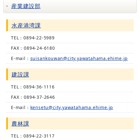
産業建設部
水産港湾課
TEL：
0894-22-5989
FAX：
0894-24-6180
E-mail：
suisankouwan@city.yawatahama.ehime.jp
建設課
TEL：
0894-36-1116
FAX：
0894-37-2646
E-mail：
kensetu@city.yawatahama.ehime.jp
農林課
TEL：
0894-22-3117