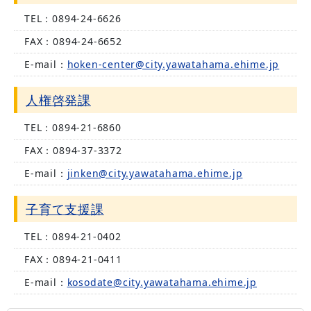
TEL：
0894-24-6626
FAX：
0894-24-6652
E-mail：
hoken-center@city.yawatahama.ehime.jp
人権啓発課
TEL：
0894-21-6860
FAX：
0894-37-3372
E-mail：
jinken@city.yawatahama.ehime.jp
子育て支援課
TEL：
0894-21-0402
FAX：
0894-21-0411
E-mail：
kosodate@city.yawatahama.ehime.jp