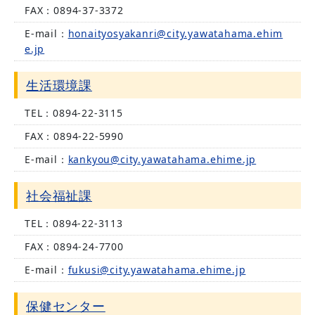
FAX：
0894-37-3372
E-mail：
honaityosyakanri@city.yawatahama.ehim
e.jp
生活環境課
TEL：
0894-22-3115
FAX：
0894-22-5990
E-mail：
kankyou@city.yawatahama.ehime.jp
社会福祉課
TEL：
0894-22-3113
FAX：
0894-24-7700
E-mail：
fukusi@city.yawatahama.ehime.jp
保健センター