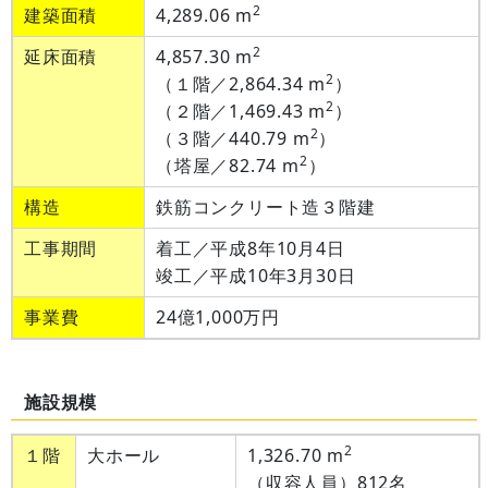
2
建築面積
4,289.06 m
2
延床面積
4,857.30 m
2
（１階／2,864.34 m
）
2
（２階／1,469.43 m
）
2
（３階／440.79 m
）
2
（塔屋／82.74 m
）
構造
鉄筋コンクリート造３階建
工事期間
着工／平成8年10月4日
竣工／平成10年3月30日
事業費
24億1,000万円
施設規模
2
１階
大ホール
1,326.70 m
（収容人員）812名