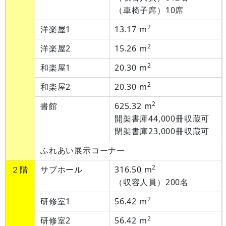
（車椅子席）10席
2
洋楽屋1
13.17 m
2
洋楽屋2
15.26 m
2
和楽屋1
20.30 m
2
和楽屋2
20.30 m
2
書館
625.32 m
開架書庫44,000冊収蔵可
閉架書庫23,000冊収蔵可
ふれあい展示コーナー
2
２階
サブホール
316.50 m
（収容人員）200名
2
研修室1
56.42 m
2
研修室2
56.42 m