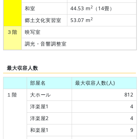
2
和室
44.53 m
（14畳）
2
郷土文化実習室
53.07 m
３階
映写室
調光・音響調整室
最大収容人数
部屋名
最大収容人数(人)
１階
大ホール
812
洋楽屋1
4
洋楽屋2
4
和楽屋1
9