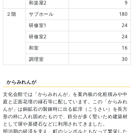
和楽屋2
9
２階
サブホール
180
研修室1
24
研修室2
24
和室
16
調理室
30
からみれんが
文化会館では「からみれんが」を案内板の化粧積みや中
庭と正面花壇の縁石等に配しています。この「からみれ
んが」は銅鉱石の製錬時に出る鉱滓（こうさい）を長方
形の枠に入れ固めたもので、鉄分が多く堅いため建築材
として塀や基礎石などに利用されてきました。
明治期の経済を支え、町のシンボルともなって繁栄した