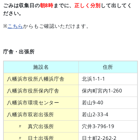
ごみは収集日の
朝8時
までに、
正しく分別
して出してく
ださい。
※
こちら
からもご確認いただけます。
庁舎・出張所
施設名
住所
八幡浜市役所八幡浜庁舎
北浜1-1-1
八幡浜市役所保内庁舎
保内町宮内1-260
八幡浜市環境センター
若山9-40
八幡浜市双岩出張所
若山2-33-4
〃 真穴出張所
穴井3-796-19
〃 日土出張所
日土町2-262-2