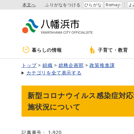
本文へ
ふりがなをつける
ひらがな
Romaji
よ
暮らしの情報
子育て・教育
トップ
組織
総務企画部
政策推進課
カテゴリを全て表示する
新型コロナウイルス感染症対応
施状況について
記事番号： 1-920