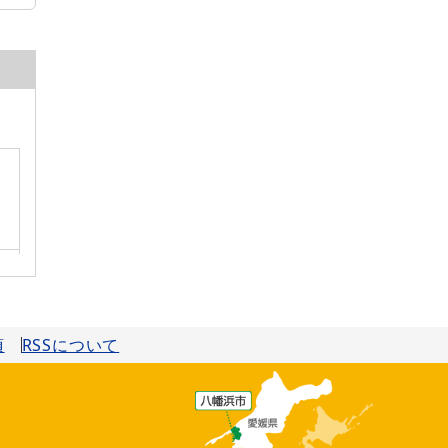
項
RSSについて