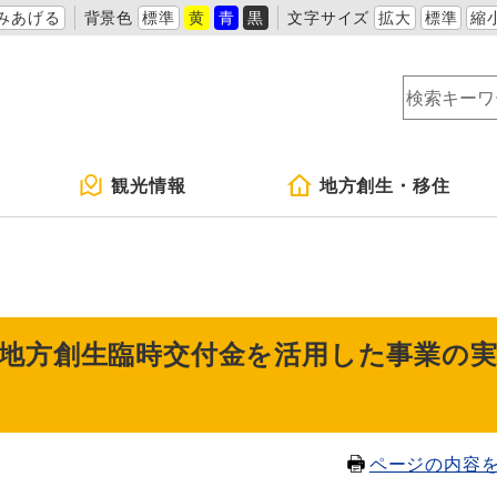
みあげる
背景色
標準
黄
青
黒
文字サイズ
拡大
標準
縮
観光情報
地方創生・移住
地方創生臨時交付金を活用した事業の
ページの内容