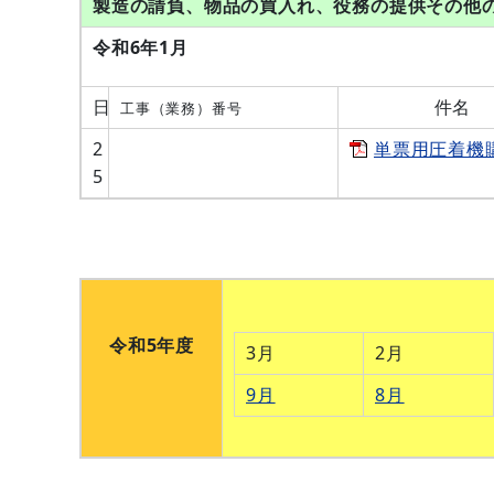
製造の請負、物品の買入れ、役務の提供その他
令和6年1
月
日
件名
工事（業務）番号
2
単票用圧着機
5
令和5年度
3月
2月
9月
8月