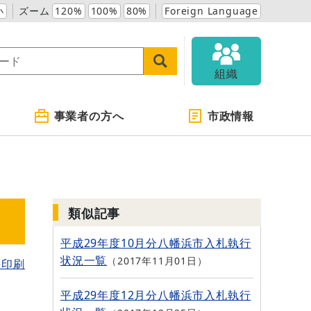
小
ズーム
120%
100%
80%
Foreign Language
組織
事業者の方へ
市政情報
類似記事
平成29年度10月分八幡浜市入札執行
状況一覧
2017年11月01日
を印刷
平成29年度12月分八幡浜市入札執行