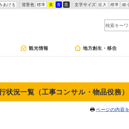
みあげる
背景色
標準
黄
青
黒
文字サイズ
拡大
標準
縮
観光情報
地方創生・移住
執行状況一覧（工事コンサル・物品役務）
ページの内容