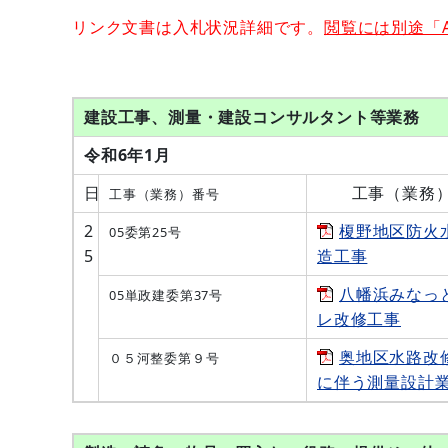
リンク文書は入札状況詳細です。
閲覧には別途「Ad
建設工事、測量・建設コンサルタント等業務
令和6年1月
日
工事（業務
工事（業務）番号
2
榎野地区防火
05委第25号
5
造工事
八幡浜みなっ
05単政建委第37号
レ改修工事
奥地区水路改
０５河整委第９号
に伴う測量設計