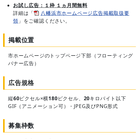
お試し広告：１枠 １ヵ月間無料
詳細は「
八幡浜市ホームページ広告掲載取扱要
領
」をご確認ください。
掲載位置
市ホームページのトップページ下部（フローティング
バナー広告）
広告規格
縦
60
ピクセル×横
180
ピクセル、
20
キロバイト以下
GIF（アニメーション可）・JPEG及びPNG形式
募集枠数