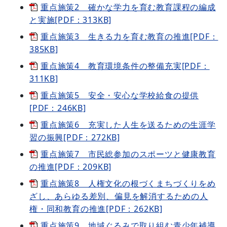
重点施策2 確かな学力を育む教育課程の編成
と実施[PDF：313KB]
重点施策3 生きる力を育む教育の推進[PDF：
385KB]
重点施策4 教育環境条件の整備充実[PDF：
311KB]
重点施策5 安全・安心な学校給食の提供
[PDF：246KB]
重点施策6 充実した人生を送るための生涯学
習の振興[PDF：272KB]
重点施策7 市民総参加のスポーツと健康教育
の推進[PDF：209KB]
重点施策8 人権文化の根づくまちづくりをめ
ざし、あらゆる差別、偏見を解消するための人
権・同和教育の推進[PDF：262KB]
重点施策9 地域ぐるみで取り組む青少年補導