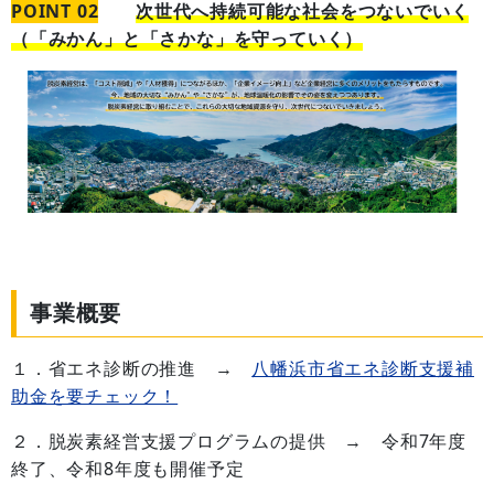
POINT 02
次世代へ持続可能な社会をつないでいく
（「みかん」と「さかな」を守っていく）
事業概要
１．省エネ診断の推進 →
八幡浜市省エネ診断支援補
助金を要チェック！
２．脱炭素経営支援プログラムの提供 → 令和7年度
終了、令和8年度も開催予定