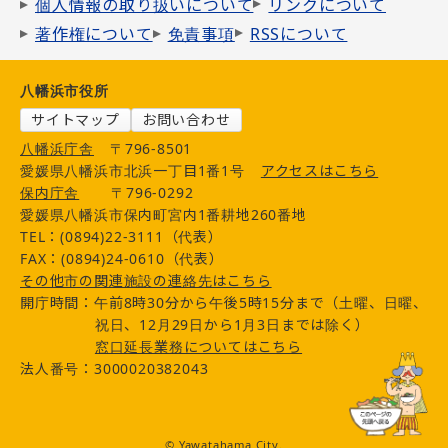
個人情報の取り扱いについて
リンクについて
著作権について
免責事項
RSSについて
八幡浜市役所
サイトマップ
お問い合わせ
八幡浜庁舎
〒796-8501
愛媛県八幡浜市北浜一丁目1番1号
アクセスはこちら
保内庁舎
〒796-0292
愛媛県八幡浜市保内町宮内1番耕地260番地
TEL：(0894)22-3111（代表）
FAX：(0894)24-0610（代表）
その他市の関連施設の連絡先はこちら
開庁時間：午前8時30分から午後5時15分まで（土曜、日曜、
祝日、12月29日から1月3日までは除く）
窓口延長業務についてはこちら
法人番号：3000020382043
© Yawatahama City.