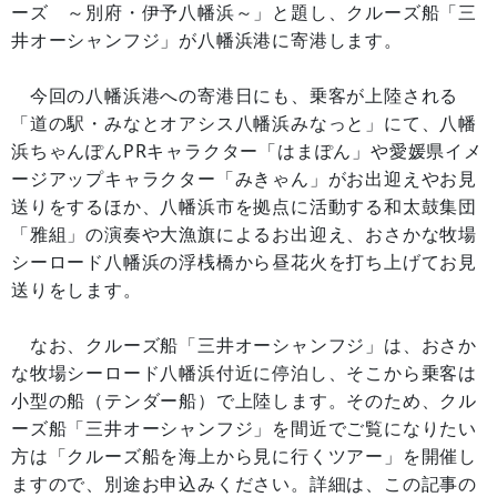
ーズ ～別府・伊予八幡浜～」と題し、クルーズ船「三
井オーシャンフジ」が八幡浜港に寄港します。
今回の八幡浜港への寄港日にも、乗客が上陸される
「道の駅・みなとオアシス八幡浜みなっと」にて、八幡
浜ちゃんぽんPRキャラクター「はまぽん」や愛媛県イメ
ージアップキャラクター「みきゃん」がお出迎えやお見
送りをするほか、八幡浜市を拠点に活動する和太鼓集団
「雅組」の演奏や大漁旗によるお出迎え、おさかな牧場
シーロード八幡浜の浮桟橋から昼花火を打ち上げてお見
送りをします。
なお、クルーズ船「三井オーシャンフジ」は、おさか
な牧場シーロード八幡浜付近に停泊し、そこから乗客は
小型の船（テンダー船）で上陸します。そのため、クル
ーズ船「三井オーシャンフジ」を間近でご覧になりたい
方は「クルーズ船を海上から見に行くツアー」を開催し
ますので、別途お申込みください。詳細は、この記事の