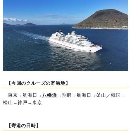
【今回のクルーズの寄港地】
東京→航海日→
八幡浜
→別府→航海日→釜山／韓国→
松山→神戸→東京
【寄港の日時】