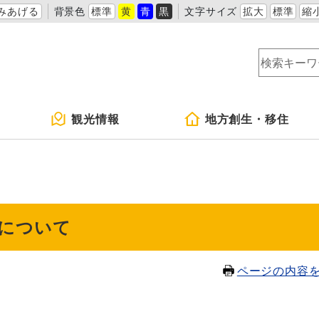
みあげる
背景色
標準
黄
青
黒
文字サイズ
拡大
標準
縮
観光情報
地方創生・移住
について
ページの内容