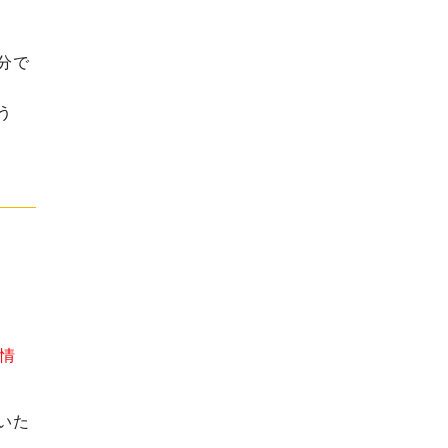
分で
う
情
いた