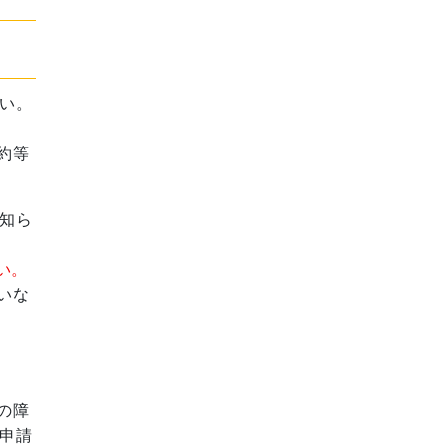
い。
約等
知ら
さい。
いな
の障
申請