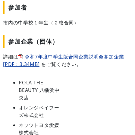
参加者
市内の中学校１年生（２校合同）
参加企業（団体）
詳細は
令和7年度中学生版合同企業説明会参加企業
[PDF：3.34MB]
をご覧ください。
POLA THE
BEAUTY 八幡浜中
央店
オレンジベイフー
ズ株式会社
ネッツトヨタ愛媛
株式会社