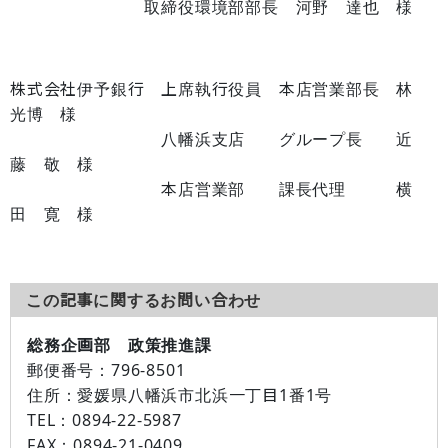
取締役環境部部長 河野 達也 様
株式会社伊予銀行 上席執行役員 本店営業部長 林
光博 様
八幡浜支店 グループ長 近
藤 敬 様
本店営業部 課長代理 横
田 寛 様
この記事に関するお問い合わせ
総務企画部 政策推進課
郵便番号：
796-8501
住所：
愛媛県八幡浜市北浜一丁目1番1号
TEL：
0894-22-5987
FAX：
0894-21-0409