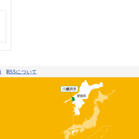
項
RSSについて