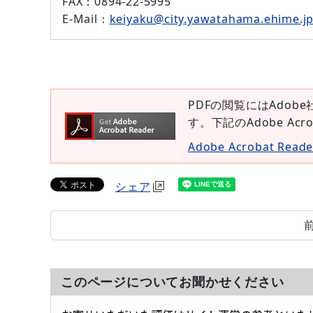
FAX
：0894-22-5995
E-Mail
：
keiyaku@city.yawatahama.ehime.j
PDFの閲覧にはAdobe
す。下記のAdobe Ac
Adobe Acrobat Re
シェア
このページについてお聞かせください