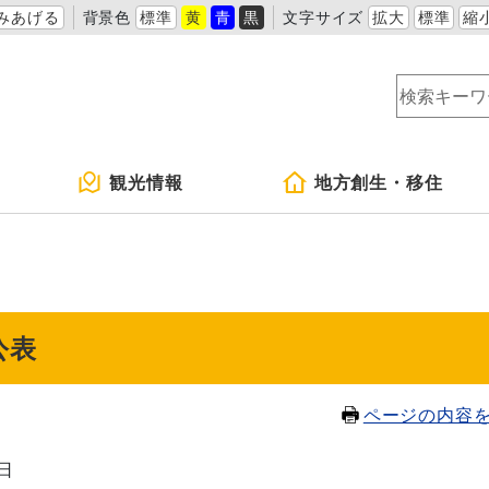
みあげる
背景色
標準
黄
青
黒
文字サイズ
拡大
標準
縮
観光情報
地方創生・移住
公表
ページの内容
3日