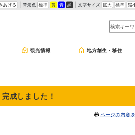
みあげる
背景色
標準
黄
青
黒
文字サイズ
拡大
標準
縮
観光情報
地方創生・移住
 完成しました！
ページの内容