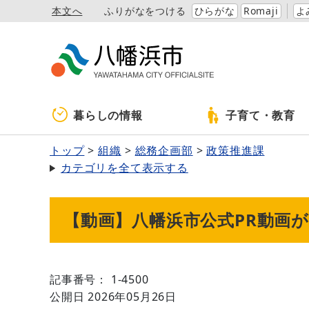
本文へ
ふりがなをつける
ひらがな
Romaji
よ
暮らしの情報
子育て・教育
トップ
組織
総務企画部
政策推進課
カテゴリを全て表示する
【動画】八幡浜市公式PR動画が
記事番号： 1-4500
公開日 2026年05月26日