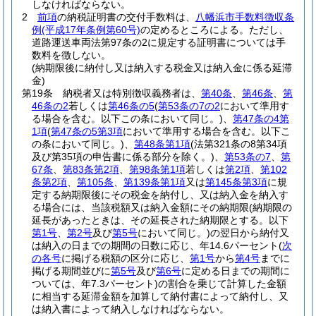
しなければならない。
2
前項
の納税証明書の交付手数料は、
八幡浜市手数料徴収条
例
(平成17年条例第60号)
の定めるところによる。
ただし、
道路運送車両法第97条の2に規定する証明書については手
数料を徴しない。
(納期限後に納付し又は納入する税金又は納入金に係る延滞
金)
第19条
納税者又は特別徴収義務者は、
第40条
、
第46条
、
第
46条の2
若しくは
第46条の5
(
第53条の7の2
において準用す
る場合を含む。以下この条において同じ。)
、
第47条の4第
1項
(
第47条の5第3項
において準用する場合を含む。以下こ
の条において同じ。)
、
第48条第1項
(法第321条の8第34項
及び第35項の申告書に係る部分を除く。)
、
第53条の7
、
第
67条
、
第83条第2項
、
第98条第1項
若しくは
第2項
、
第102
条第2項
、
第105条
、
第139条第1項
又は
第145条第3項
に規
定する納期限後にその税金を納付し、又は納入金を納入す
る場合には、当該税額又は納入金額にその納期限
(納期限の
延長があったときは、その延長された納期限とする。以下
第1号
、
第2号
及び
第5号
において同じ。)
の翌日から納付又
は納入の日までの期間の日数に応じ、年14.6パーセント
(
次
の各号
に掲げる税額の区分に応じ、
第1号
から
第4号
までに
掲げる期間並びに
第5号
及び
第6号
に定める日までの期間に
ついては、年7.3パーセント)
の割合を乗じて計算した金額
に相当する延滞金額を加算して納付書によって納付し、又
は納入書によって納入しなければならない。