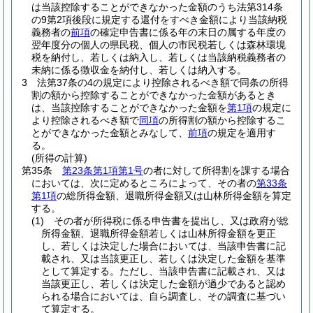
は当該控除することができなかった金額のうち法第314条
の9第2項後段に規定する還付をすべき金額により当該納税
義務者の
前項
の確定申告書に係る年の末日の属する年度の
翌年度分の個人の県民税、個人の市民税若しくは森林環境
税を納付し、若しくは納入し、若しくは当該納税義務者の
未納に係る徴収金を納付し、若しくは納入する。
3
法第37条の4の規定により控除されるべき額で同条の所得
割の額から控除することができなかった金額があるとき
は、当該控除することができなかった金額を
第1項
の規定に
より控除されるべき額で
同項
の所得割の額から控除するこ
とができなかった金額とみなして、
前項
の規定を適用す
る。
(所得の計算)
第35条
第23条第1項第1号
の者に対して所得割を課する場合
においては、次に定めるところによって、その者の
第33条
第1項
の総所得金額、退職所得金額又は山林所得金額を算定
する。
(1)
その者が所得税に係る申告書を提出し、又は政府が総
所得金額、退職所得金額若しくは山林所得金額を更正
し、若しくは決定した場合においては、当該申告書に記
載され、又は当該更正し、若しくは決定した金額を基準
として算定する。
ただし、当該申告書に記載され、又は
当該更正し、若しくは決定した金額が過少であると認め
られる場合においては、自ら調査し、その調査に基づい
て算定する。