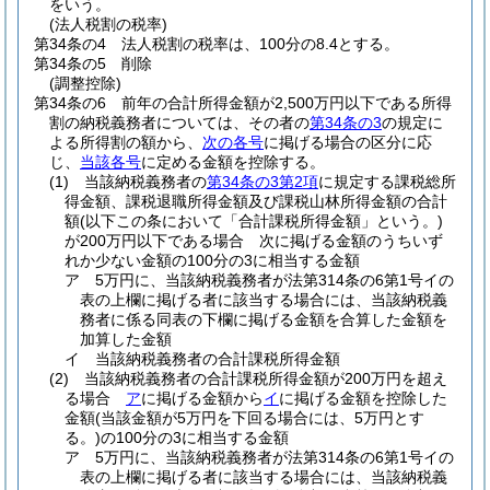
をいう。
(法人税割の税率)
第34条の4
法人税割の税率は、100分の8.4とする。
第34条の5
削除
(調整控除)
第34条の6
前年の合計所得金額が2,500万円以下である所得
割の納税義務者については、その者の
第34条の3
の規定に
よる所得割の額から、
次の各号
に掲げる場合の区分に応
じ、
当該各号
に定める金額を控除する。
(1)
当該納税義務者の
第34条の3第2項
に規定する課税総所
得金額、課税退職所得金額及び課税山林所得金額の合計
額
(以下この条において「合計課税所得金額」という。)
が200万円以下である場合 次に掲げる金額のうちいず
れか少ない金額の100分の3に相当する金額
ア
5万円に、当該納税義務者が法第314条の6第1号イの
表の上欄に掲げる者に該当する場合には、当該納税義
務者に係る同表の下欄に掲げる金額を合算した金額を
加算した金額
イ
当該納税義務者の合計課税所得金額
(2)
当該納税義務者の合計課税所得金額が200万円を超え
る場合
ア
に掲げる金額から
イ
に掲げる金額を控除した
金額
(当該金額が5万円を下回る場合には、5万円とす
る。)
の100分の3に相当する金額
ア
5万円に、当該納税義務者が法第314条の6第1号イの
表の上欄に掲げる者に該当する場合には、当該納税義