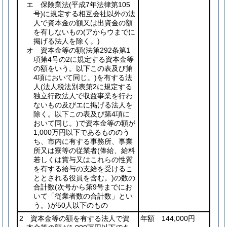
エ 保険業法
(平成7年法律第105
号)
に規定する相互会社以外の法
人で資本金の額又は出資金の額
を有しないもの
(アからウまでに
掲げる法人を除く。)
オ 資本金等の額
(法第292条第1
項第4号の2に規定する資本金等
の額をいう。以下この表及び第
4項において同じ。)
を有する法
人
(法人税法別表第2に規定する
独立行政法人で収益事業を行わ
ないもの及びエに掲げる法人を
除く。以下この表及び第4項に
おいて同じ。)
で資本金等の額が
1,000万円以下であるもののう
ち、市内に有する事務所、事業
所又は寮等の従業者
(俸給、給料
若しくは賞与又はこれらの性質
を有する給与の支給を受けるこ
ととされる役員を含む。)
の数の
合計数
(次号から第9号までにお
いて「従業者数の合計数」とい
う。)
が50人以下のもの
2 資本金等の額を有する法人で資
年額 144,000円