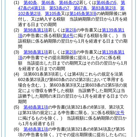
(1)
第40条
、
第46条
、
第46条の2
若しくは
第46条の5
、
第
47条の4第1項
、
第53条の7
、
第67条
、
第83条第2項
、
第
102条第2項
、
第105条
又は
第145条第3項
の納期限後に納
付し、又は納入する税額 当該納期限の翌日から1月を経
過する日までの期間
(2)
第98条第1項
若しくは
第2項
の申告書又は
第139条第1
項
の申告書に係る税額
(
第4号
に掲げる税額を除く。)
当
該税額に係る納期限の翌日から1月を経過する日までの期
間
(3)
第98条第1項
若しくは
第2項
の申告書又は
第139条第1
項
の申告書でその提出期限後に提出したものに係る税
額 当該提出した日までの期間又はその日の翌日から1月
を経過する日までの期間
(4)
法第601条第3項若しくは第4項
(これらの規定を法第
602条第2項及び第603条の2の2第2項において準用する
場合を含む。)
、第603条第3項又は第603条の2第5項の規
定により徴収を猶予した税額 当該猶予した期間又は当
該猶予した期間の末日の翌日から1月を経過する日までの
期間
(5)
第48条第1項
の申告書
(法第321条の8第1項、第2項又
は第31項の規定による申告書に限る。)
に係る税額
(
次号
に掲げるものを除く。)
当該税額に係る納期限の翌日か
ら1月を経過する日
(6)
第48条第1項
の申告書
(法第321条の8第34項及び第35
項の申告書を除く。)
でその提出期限後に提出したものに