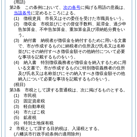
(用語)
第2条
この条例において、
次の各号
に掲げる用語の意義は、
当該各号
に定めるところによる。
(1)
徴税吏員 市長又はその委任を受けた市職員をいう。
(2)
徴収金 市税並びにその督促手数料、延滞金、過少申
告加算金、不申告加算金、重加算金及び滞納処分費をい
う。
(3)
納付書 納税者が徴収金を納付するために用いる文書
で、市が作成するものに納税者の住所及び氏名又は名称
並びにその納付すべき徴収金額その他納付について必要
な事項を記載するものをいう。
(4)
納入書 特別徴収義務者が徴収金を納入するために用
いる文書で、市が作成するものに特別徴収義務者の住所
及び氏名又は名称並びにその納入すべき徴収金額その他
納入について必要な事項を記載するものをいう。
(税目)
第3条
市税として課する普通税は、次に掲げるものとする。
(1)
市民税
(2)
固定資産税
(3)
軽自動車税
(4)
市たばこ税
(5)
鉱産税
(6)
特別土地保有税
2
市税として課する目的税は、入湯税とする。
(八幡浜市行政手続条例の適用除外)