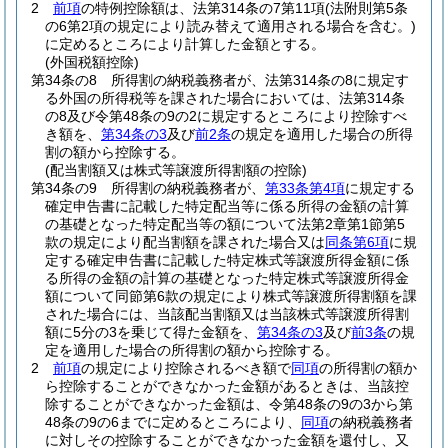
2
前項
の特例控除額は、法第314条の7第11項
(法附則第5条
の6第2項の規定により読み替えて適用される場合を含む。)
に定めるところにより計算した金額とする。
(外国税額控除)
第34条の8
所得割の納税義務者が、法第314条の8に規定す
る外国の所得税等を課された場合においては、法第314条
の8及び令第48条の9の2に規定するところにより控除すべ
き額を、
第34条の3
及び
前2条
の規定を適用した場合の所得
割の額から控除する。
(配当割額又は株式等譲渡所得割額の控除)
第34条の9
所得割の納税義務者が、
第33条第4項
に規定する
確定申告書に記載した特定配当等に係る所得の金額の計算
の基礎となった特定配当等の額について法第2章第1節第5
款の規定により配当割額を課された場合又は
同条第6項
に規
定する確定申告書に記載した特定株式等譲渡所得金額に係
る所得の金額の計算の基礎となった特定株式等譲渡所得金
額について同節第6款の規定により株式等譲渡所得割額を課
された場合には、当該配当割額又は当該株式等譲渡所得割
額に5分の3を乗じて得た金額を、
第34条の3
及び
前3条
の規
定を適用した場合の所得割の額から控除する。
2
前項
の規定により控除されるべき額で
同項
の所得割の額か
ら控除することができなかった金額があるときは、当該控
除することができなかった金額は、令第48条の9の3から第
48条の9の6までに定めるところにより、
同項
の納税義務者
に対しその控除することができなかった金額を還付し、又