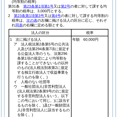
(均等割の税率)
第31条
第23条第1項第1号
又は
第2号
の者に対して課する均
等割の税率は、3,000円とする。
2
第23条第1項第3号
又は
第4号
の者に対して課する均等割の
税率は、
次の表
の左欄に掲げる法人の区分に応じ、それぞ
れ
同表
の右欄に定める額とする。
法人の区分
税率
1 次に掲げる法人
年額 60,000円
ア 法人税法第2条第5号の公共法
人及び法第294条第7項に規定す
る公益法人等のうち、法第296
条第1項の規定により均等割を
課することができないもの以外
のもの
(法人税法別表第2に規定
する独立行政法人で収益事業を
行うものを除く。)
イ 人格のない社団等
ウ 一般社団法人
(非営利型法人
(法人税法第2条第9号の2に規定
する非営利型法人をいう。以下
この号において同じ。)
に該当す
るものを除く。)
及び一般財団法
人
(非営利型法人に該当するもの
を除く。)