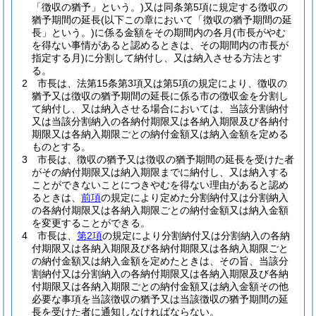
「徴収の猶予」という。)
又は同条第5項に規定する徴収の
猶予期間の延長
(以下この章において「徴収の猶予期間の延
長」という。)
に係る金額をその期間内の各月
(市長がやむ
を得ない事情があると認めるときは、その期間内の市長が
指定する月)
に分割して納付し、又は納入させる方法とす
る。
2
市長は、法第15条第3項又は第5項の規定により、徴収の
猶予又は徴収の猶予期間の延長に係る市の徴収金を分割し
て納付し、又は納入させる場合においては、当該分割納付
又は当該分割納入の各納付期限又は各納入期限及び各納付
期限又は各納入期限ごとの納付金額又は納入金額を定める
ものとする。
3
市長は、徴収の猶予又は徴収の猶予期間の延長を受けた者
がその納付期限又は納入期限までに納付し、又は納入する
ことができないことにつきやむを得ない理由があると認め
るときは、
前項
の規定により定めた分割納付又は分割納入
の各納付期限又は各納入期限ごとの納付金額又は納入金額
を変更することができる。
4
市長は、
第2項
の規定により分割納付又は分割納入の各納
付期限又は各納入期限及び各納付期限又は各納入期限ごと
の納付金額又は納入金額を定めたときは、その旨、当該分
割納付又は分割納入の各納付期限又は各納入期限及び各納
付期限又は各納入期限ごとの納付金額又は納入金額その他
必要な事項を当該徴収の猶予又は当該徴収の猶予期間の延
長を受けた者に通知しなければならない。