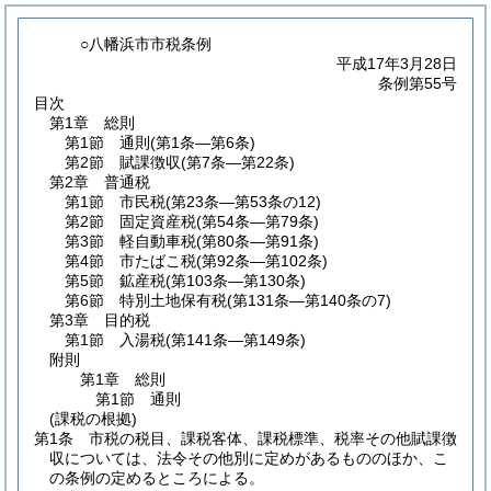
○八幡浜市市税条例
平成17年3月28日
条例第55号
目次
第1章
総則
第1節
通則
(第1条―第6条)
第2節
賦課徴収
(第7条―第22条)
第2章
普通税
第1節
市民税
(第23条―第53条の12)
第2節
固定資産税
(第54条―第79条)
第3節
軽自動車税
(第80条―第91条)
第4節
市たばこ税
(第92条―第102条)
第5節
鉱産税
(第103条―第130条)
第6節
特別土地保有税
(第131条―第140条の7)
第3章
目的税
第1節
入湯税
(第141条―第149条)
附則
第1章
総則
第1節
通則
(課税の根拠)
第1条
市税の税目、課税客体、課税標準、税率その他賦課徴
収については、法令その他別に定めがあるもののほか、こ
の条例の定めるところによる。