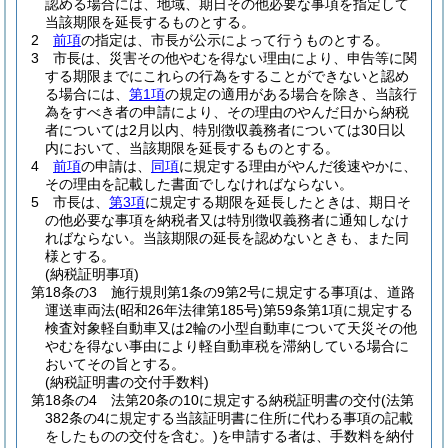
認める場合には、地域、期日その他必要な事項を指定して
当該期限を延長するものとする。
2
前項
の指定は、市長が公示によって行うものとする。
3
市長は、災害その他やむを得ない理由により、申告等に関
する期限までにこれらの行為をすることができないと認め
る場合には、
第1項
の規定の適用がある場合を除き、当該行
為をすべき者の申請により、その理由のやんだ日から納税
者については2月以内、特別徴収義務者については30日以
内において、当該期限を延長するものとする。
4
前項
の申請は、
同項
に規定する理由がやんだ後速やかに、
その理由を記載した書面でしなければならない。
5
市長は、
第3項
に規定する期限を延長したときは、期日そ
の他必要な事項を納税者又は特別徴収義務者に通知しなけ
ればならない。
当該期限の延長を認めないときも、また同
様とする。
(納税証明事項)
第18条の3
施行規則第1条の9第2号に規定する事項は、道路
運送車両法
(昭和26年法律第185号)
第59条第1項に規定する
検査対象軽自動車又は2輪の小型自動車について天災その他
やむを得ない事由により軽自動車税を滞納している場合に
おいてその旨とする。
(納税証明書の交付手数料)
第18条の4
法第20条の10に規定する納税証明書の交付
(法第
382条の4に規定する当該証明書に住所に代わる事項の記載
をしたものの交付を含む。)
を申請する者は、手数料を納付