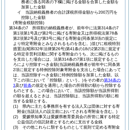
務者に係る同表の下欄に掲げる金額を合算した金額を
加算した金額
イ
当該納税義務者の合計課税所得金額から200万円を
控除した金額
(寄附金税額控除)
第34条の7
所得割の納税義務者が、前年中に法第314条の7
第1項第1号及び第2号に掲げる寄附金又は所得税法第78条
第2項第2号及び第3号に掲げる寄附金
(同条第3項の規定に
より特定寄附金とみなされるものを含む。)
並びに租税特別
措置法
(昭和32年法律第26号)
第41条の18の2第2項に規定す
る特定非営利活動に関する寄附金のうち、次に掲げるもの
を支出した場合には、法第314条の7第1項に規定するとこ
ろにより控除すべき金額
(当該納税義務者が前年中に同条第
2項に規定する特例控除対象寄附金を支出した場合にあって
は、当該控除すべき金額に特例控除額を加算した金額。以
下この項において「控除額」という。)
をその者の
第34条の
3
及び
前条
の規定を適用した場合の所得割の額から控除する
ものとする。
この場合において、当該控除額が当該所得割
の額を超えるときは、当該控除額は、当該所得割の額に相
当する金額とする。
(1)
県内に主たる事務所を有する法人又は団体に対する寄
附金
(当該法人の設立前においてされる寄附金を含む。)
(2)
愛媛県知事又は愛媛県教育委員会の所管に属する特定
公益信託の信託財産とするために支出する金銭
(3)
その他これらに類するものとして規則で定める寄附金