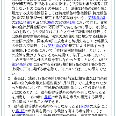
額が95万円以下であるものに限る。)
で控除対象配偶者に該
当しないものに係るものを除く。)
、法第314条の2第4項に
規定する扶養控除額若しくは特定親族特別控除額
(特定親族
(同条第1項第12号に規定する特定親族をいう。
第36条の3
の2第1項第3号
及び
第36条の3の3第1項
において同じ。)
(前
年の合計所得金額が85万円以下であるものに限る。)
に係る
ものを除く。)
の控除又はこれらと併せて雑損控除額若しく
は医療費控除額の控除、法第313条第8項に規定する純損失
の金額の控除、同条第9項に規定する純損失若しくは雑損失
の金額の控除若しくは
第34条の7
の規定により控除すべき
金額
(以下この条において「寄附金税額控除額」という。)
の控除を受けようとするものを除く。以下この条において
「給与所得等以外の所得を有しなかった者」という。)
及び
第24条第2項
に規定する者
(施行規則第2条の2第1項の表の
上欄の
(二)
に掲げる者を除く。)
については、この限りでな
い。
2
市長は、法第317条の6第1項の給与支払報告書又は同条第
4項の公的年金等支払報告書が1月31日までに提出されなか
った場合において、市民税の賦課徴収について必要がある
と認めるときは、給与所得等以外の所得を有しなかった者
を指定し、その者に
前項
の申告書を市長の指定する期限ま
でに提出させることができる。
3
給与所得等以外の所得を有しなかった者
(
前2項
の規定によ
り
第1項
の申告書を提出する義務を有する者を除く。)
は、
雑損控除額若しくは医療費控除額の控除、法第313条第8項