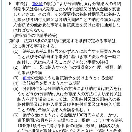
5
市長は、
第3項
の規定により分割納付又は分割納入の各納
付期限又は各納入期限ごとの納付金額又は納入金額を変更
したときは、その旨、その変更後の各納付期限又は各納入
期限及び各納付期限又は各納入期限ごとの納付金額又は納
入金額その他必要な事項を当該変更を受けた者に通知しな
ければならない。
(徴収猶予の申請手続等)
第9条
法第15条の2第1項に規定する条例で定める事項は、
次に掲げる事項とする。
(1)
法第15条第1項各号のいずれかに該当する事実がある
こと及びその該当する事実に基づき市の徴収金を一時に
納付し、又は納入することができない事情の詳細
(2)
納付し、又は納入すべき市の徴収金の年度、種類、納
期限及び金額
(3)
前号
の金額のうち当該猶予を受けようとする金額
(4)
当該猶予を受けようとする期間
(5)
分割納付又は分割納入の方法により納付又は納入を行
うかどうか
(分割納付又は分割納入の方法により納付又は
納入を行う場合にあっては、分割納付又は分割納入の各
納付期限又は各納入期限及び各納付期限又は各納入期限
ごとの納付金額又は納入金額を含む。)
(6)
猶予を受けようとする金額が100万円を超え、かつ、
猶予期間が3月を超える場合には、提供しようとする法第
16条第1項各号に掲げる担保の種類、数量、価額及び所
在
(その担保が保証人の保証であるときは、保証人の氏名