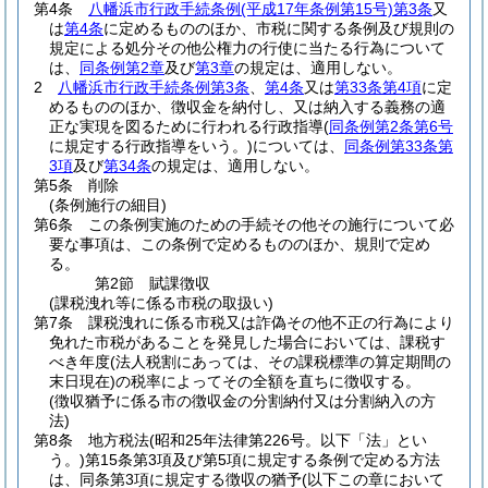
第4条
八幡浜市行政手続条例
(平成17年条例第15号)
第3条
又
は
第4条
に定めるもののほか、市税に関する条例及び規則の
規定による処分その他公権力の行使に当たる行為について
は、
同条例第2章
及び
第3章
の規定は、適用しない。
2
八幡浜市行政手続条例第3条
、
第4条
又は
第33条第4項
に定
めるもののほか、徴収金を納付し、又は納入する義務の適
正な実現を図るために行われる行政指導
(
同条例第2条第6号
に規定する行政指導をいう。)
については、
同条例第33条第
3項
及び
第34条
の規定は、適用しない。
第5条
削除
(条例施行の細目)
第6条
この条例実施のための手続その他その施行について必
要な事項は、この条例で定めるもののほか、規則で定め
る。
第2節
賦課徴収
(課税洩れ等に係る市税の取扱い)
第7条
課税洩れに係る市税又は詐偽その他不正の行為により
免れた市税があることを発見した場合においては、課税す
べき年度
(法人税割にあっては、その課税標準の算定期間の
末日現在)
の税率によってその全額を直ちに徴収する。
(徴収猶予に係る市の徴収金の分割納付又は分割納入の方
法)
第8条
地方税法
(昭和25年法律第226号。以下「法」とい
う。)
第15条第3項及び第5項に規定する条例で定める方法
は、同条第3項に規定する徴収の猶予
(以下この章において