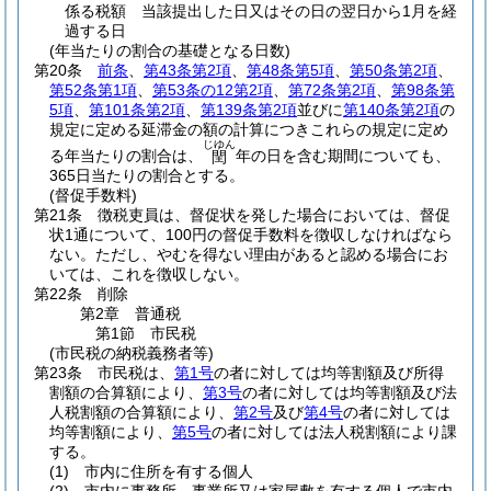
係る税額 当該提出した日又はその日の翌日から1月を経
過する日
(年当たりの割合の基礎となる日数)
第20条
前条
、
第43条第2項
、
第48条第5項
、
第50条第2項
、
第52条第1項
、
第53条の12第2項
、
第72条第2項
、
第98条第
5項
、
第101条第2項
、
第139条第2項
並びに
第140条第2項
の
規定に定める延滞金の額の計算につきこれらの規定に定め
じゆん
る年当たりの割合は、
年の日を含む期間についても、
閏
365日当たりの割合とする。
(督促手数料)
第21条
徴税吏員は、督促状を発した場合においては、督促
状1通について、100円の督促手数料を徴収しなければなら
ない。
ただし、やむを得ない理由があると認める場合にお
いては、これを徴収しない。
第22条
削除
第2章
普通税
第1節
市民税
(市民税の納税義務者等)
第23条
市民税は、
第1号
の者に対しては均等割額及び所得
割額の合算額により、
第3号
の者に対しては均等割額及び法
人税割額の合算額により、
第2号
及び
第4号
の者に対しては
均等割額により、
第5号
の者に対しては法人税割額により課
する。
(1)
市内に住所を有する個人