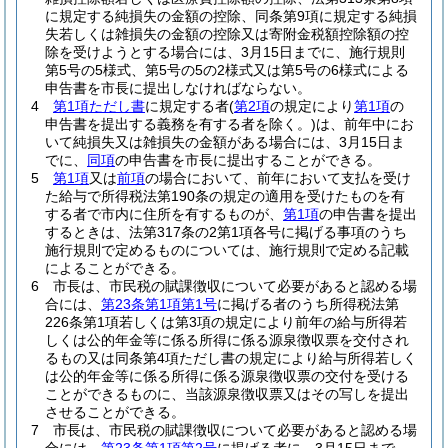
に規定する純損失の金額の控除、同条第9項に規定する純損
失若しくは雑損失の金額の控除又は寄附金税額控除額の控
除を受けようとする場合には、3月15日までに、施行規則
第5号の5様式、第5号の5の2様式又は第5号の6様式による
申告書を市長に提出しなければならない。
4
第1項ただし書
に規定する者
(
第2項
の規定により
第1項
の
申告書を提出する義務を有する者を除く。)
は、前年中にお
いて純損失又は雑損失の金額がある場合には、3月15日ま
でに、
同項
の申告書を市長に提出することができる。
5
第1項
又は
前項
の場合において、前年において支払を受け
た給与で所得税法第190条の規定の適用を受けたものを有
する者で市内に住所を有するものが、
第1項
の申告書を提出
するときは、法第317条の2第1項各号に掲げる事項のうち
施行規則で定めるものについては、施行規則で定める記載
によることができる。
6
市長は、市民税の賦課徴収について必要があると認める場
合には、
第23条第1項第1号
に掲げる者のうち所得税法第
226条第1項若しくは第3項の規定により前年の給与所得若
しくは公的年金等に係る所得に係る源泉徴収票を交付され
るもの又は同条第4項ただし書の規定により給与所得若しく
は公的年金等に係る所得に係る源泉徴収票の交付を受ける
ことができるものに、当該源泉徴収票又はその写しを提出
させることができる。
7
市長は、市民税の賦課徴収について必要があると認める場