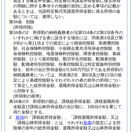
規定する確定申告書に特定株式等譲渡所得金額に係る所得
の明細に関する事項その他施行規則に定める事項の記載が
あるときは、当該特定株式等譲渡所得金額に係る所得の金
額については、適用しない。
第34条
削除
(所得控除)
第34条の2
所得割の納税義務者が法第314条の2第1項各号の
いずれかに掲げる者に該当する場合には、同条第1項及び第
3項から第11項までの規定により雑損控除額、医療費控除
額、社会保険料控除額、小規模企業共済等掛金控除額、生
命保険料控除額、地震保険料控除額、障害者控除額、寡婦
控除額、ひとり親控除額、勤労学生控除額、配偶者控除
額、配偶者特別控除額、扶養控除額又は特定親族特別控除
額を、前年の合計所得金額が2,500万円以下である所得割の
納税義務者については、同条第2項、第6項及び第11項の規
定により基礎控除額をそれぞれその者の前年の所得につい
て算定した総所得金額、退職所得金額又は山林所得金額か
ら控除する。
(所得割の税率)
第34条の3
所得割の額は、課税総所得金額、課税退職所得
金額及び課税山林所得金額の合計額に、100分の6を乗じて
得た金額とする。
2
前項
の「課税総所得金額」、「課税退職所得金額」又は
「課税山林所得金額」とは、それぞれ
前条
の規定による控
除後の前年の総所得金額、退職所得金額又は山林所得金額