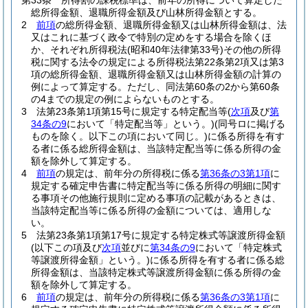
第33条
所得割の課税標準は、前年の所得について算定した
総所得金額、退職所得金額及び山林所得金額とする。
2
前項
の総所得金額、退職所得金額又は山林所得金額は、法
又はこれに基づく政令で特別の定めをする場合を除くほ
か、それぞれ所得税法
(昭和40年法律第33号)
その他の所得
税に関する法令の規定による所得税法第22条第2項又は第3
項の総所得金額、退職所得金額又は山林所得金額の計算の
例によって算定する。
ただし、同法第60条の2から第60条
の4までの規定の例によらないものとする。
3
法第23条第1項第15号に規定する特定配当等
(
次項
及び
第
34条の9
において「特定配当等」という。)
(同号ロに掲げる
ものを除く。以下この項において同じ。)
に係る所得を有す
る者に係る総所得金額は、当該特定配当等に係る所得の金
額を除外して算定する。
4
前項
の規定は、前年分の所得税に係る
第36条の3第1項
に
規定する確定申告書に特定配当等に係る所得の明細に関す
る事項その他施行規則に定める事項の記載があるときは、
当該特定配当等に係る所得の金額については、適用しな
い。
5
法第23条第1項第17号に規定する特定株式等譲渡所得金額
(以下この項及び
次項
並びに
第34条の9
において「特定株式
等譲渡所得金額」という。)
に係る所得を有する者に係る総
所得金額は、当該特定株式等譲渡所得金額に係る所得の金
額を除外して算定する。
6
前項
の規定は、前年分の所得税に係る
第36条の3第1項
に