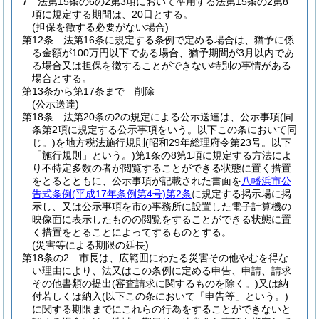
7
法第15条の6の2第3項において準用する法第15条の2第8
項に規定する期間は、20日とする。
(担保を徴する必要がない場合)
第12条
法第16条に規定する条例で定める場合は、猶予に係
る金額が100万円以下である場合、猶予期間が3月以内であ
る場合又は担保を徴することができない特別の事情がある
場合とする。
第13条から第17条まで
削除
(公示送達)
第18条
法第20条の2の規定による公示送達は、公示事項
(同
条第2項に規定する公示事項をいう。以下この条において同
じ。)
を地方税法施行規則
(昭和29年総理府令第23号。以下
「施行規則」という。)
第1条の8第1項に規定する方法によ
り不特定多数の者が閲覧することができる状態に置く措置
をとるとともに、公示事項が記載された書面を
八幡浜市公
告式条例
(平成17年条例第4号)
第2条
に規定する掲示場に掲
示し、又は公示事項を市の事務所に設置した電子計算機の
映像面に表示したものの閲覧をすることができる状態に置
く措置をとることによってするものとする。
(災害等による期限の延長)
第18条の2
市長は、広範囲にわたる災害その他やむを得な
い理由により、法又はこの条例に定める申告、申請、請求
その他書類の提出
(審査請求に関するものを除く。)
又は納
付若しくは納入
(以下この条において「申告等」という。)
に関する期限までにこれらの行為をすることができないと