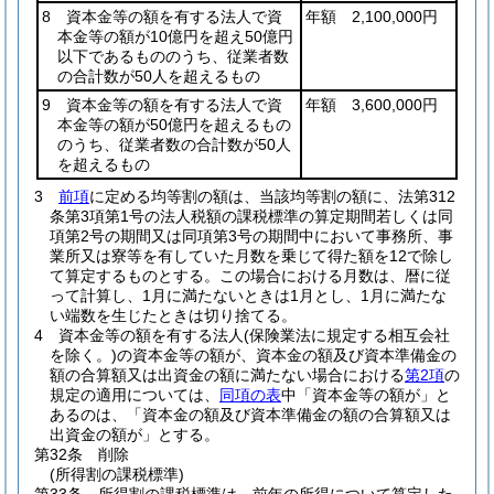
8 資本金等の額を有する法人で資
年額 2,100,000円
本金等の額が10億円を超え50億円
以下であるもののうち、従業者数
の合計数が50人を超えるもの
9 資本金等の額を有する法人で資
年額 3,600,000円
本金等の額が50億円を超えるもの
のうち、従業者数の合計数が50人
を超えるもの
3
前項
に定める均等割の額は、当該均等割の額に、法第312
条第3項第1号の法人税額の課税標準の算定期間若しくは同
項第2号の期間又は同項第3号の期間中において事務所、事
業所又は寮等を有していた月数を乗じて得た額を12で除し
て算定するものとする。
この場合における月数は、暦に従
って計算し、1月に満たないときは1月とし、1月に満たな
い端数を生じたときは切り捨てる。
4
資本金等の額を有する法人
(保険業法に規定する相互会社
を除く。)
の資本金等の額が、資本金の額及び資本準備金の
額の合算額又は出資金の額に満たない場合における
第2項
の
規定の適用については、
同項の表
中「資本金等の額が」と
あるのは、「資本金の額及び資本準備金の額の合算額又は
出資金の額が」とする。
第32条
削除
(所得割の課税標準)