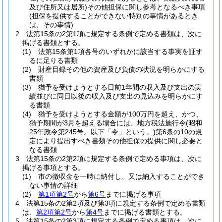
及び住所又は居所)
その他担保に関し参考となるべき事項
(担保を提供することができない特別の事情があるとき
は、その事情)
2
法第15条の2第1項に規定する条例で定める書類は、次に
掲げる書類とする。
(1)
法第15条第1項各号のいずれかに該当する事実を証す
るに足りる書類
(2)
財産目録その他の資産及び負債の状況を明らかにする
書類
(3)
猶予を受けようとする日前1年間の収入及び支出の実
績並びに同日以後の収入及び支出の見込みを明らかにす
る書類
(4)
猶予を受けようとする金額が100万円を超え、かつ、
猶予期間が3月を超える場合には、地方税法施行令
(昭和
25年政令第245号。以下「令」という。)
第6条の10の規
定により提出すべき書類その他担保の提供に関し必要と
なる書類
3
法第15条の2第2項に規定する条例で定める事項は、次に
掲げる事項とする。
(1)
市の徴収金を一時に納付し、又は納入することができ
ない事情の詳細
(2)
第1項第2号
から
第6号
までに掲げる事項
4
法第15条の2第2項及び第3項に規定する条例で定める書類
は、
第2項第2号
から
第4号
までに掲げる書類とする。
5
法第15条の2第3項に規定する条例で定める事項は、次に