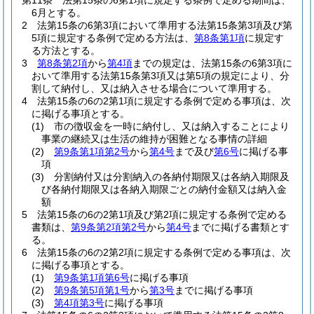
第11条
法第15条の6第1項に規定する条例で定める期間は、
6月とする。
2
法第15条の6第3項において準用する法第15条第3項及び第
5項に規定する条例で定める方法は、
第8条第1項
に規定す
る方法とする。
3
第8条第2項
から
第4項
までの規定は、法第15条の6第3項に
おいて準用する法第15条第3項又は第5項の規定により、分
割して納付し、又は納入させる場合について準用する。
4
法第15条の6の2第1項に規定する条例で定める事項は、次
に掲げる事項とする。
(1)
市の徴収金を一時に納付し、又は納入することにより
事業の継続又は生活の維持が困難となる事情の詳細
(2)
第9条第1項第2号
から
第4号
まで及び
第6号
に掲げる事
項
(3)
分割納付又は分割納入の各納付期限又は各納入期限及
び各納付期限又は各納入期限ごとの納付金額又は納入金
額
5
法第15条の6の2第1項及び第2項に規定する条例で定める
書類は、
第9条第2項第2号
から
第4号
までに掲げる書類とす
る。
6
法第15条の6の2第2項に規定する条例で定める事項は、次
に掲げる事項とする。
(1)
第9条第1項第6号
に掲げる事項
(2)
第9条第5項第1号
から
第3号
までに掲げる事項
(3)
第4項第3号
に掲げる事項