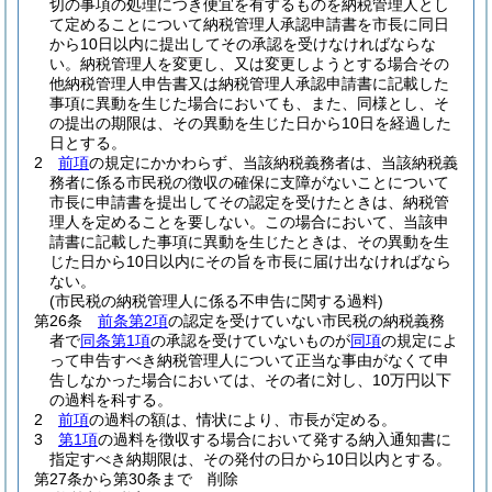
切の事項の処理につき便宜を有するものを納税管理人とし
て定めることについて納税管理人承認申請書を市長に同日
から10日以内に提出してその承認を受けなければならな
い。
納税管理人を変更し、又は変更しようとする場合その
他納税管理人申告書又は納税管理人承認申請書に記載した
事項に異動を生じた場合においても、また、同様とし、そ
の提出の期限は、その異動を生じた日から10日を経過した
日とする。
2
前項
の規定にかかわらず、当該納税義務者は、当該納税義
務者に係る市民税の徴収の確保に支障がないことについて
市長に申請書を提出してその認定を受けたときは、納税管
理人を定めることを要しない。
この場合において、当該申
請書に記載した事項に異動を生じたときは、その異動を生
じた日から10日以内にその旨を市長に届け出なければなら
ない。
(市民税の納税管理人に係る不申告に関する過料)
第26条
前条第2項
の認定を受けていない市民税の納税義務
者で
同条第1項
の承認を受けていないものが
同項
の規定によ
って申告すべき納税管理人について正当な事由がなくて申
告しなかった場合においては、その者に対し、10万円以下
の過料を科する。
2
前項
の過料の額は、情状により、市長が定める。
3
第1項
の過料を徴収する場合において発する納入通知書に
指定すべき納期限は、その発付の日から10日以内とする。
第27条から第30条まで
削除