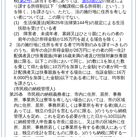
税
(
第2号
に該当する者にあっては、
第53条の2
の規定によ
り課する所得割
(以下「分離課税に係る所得割」という。)
を除く。)
を課さない。
ただし、法の施行地に住所を有しな
い者については、この限りでない。
(1)
生活保護法
(昭和25年法律第144号)
の規定による生活
扶助を受けている者
(2)
障害者、未成年者、寡婦又はひとり親
(これらの者の
前年の合計所得金額が135万円を超える場合を除く。)
2
法の施行地に住所を有する者で均等割のみを課すべきもの
のうち、前年の合計所得金額が28万円にその者の同一生計
配偶者及び扶養親族
(年齢16歳未満の者及び控除対象扶養親
族に限る。以下この項において同じ。)
の数に1を加えた数
を乗じて得た金額に10万円を加算した金額
(その者が同一生
計配偶者又は扶養親族を有する場合には、当該金額に16万
8,000円を加算した金額)
以下である者に対しては、均等割
を課さない。
(市民税の納税管理人)
第25条
市民税の納税義務者は、市内に住所、居所、事務
所、事業所又は寮等を有しない場合においては、市の区域
内に住所、居所、事務所若しくは事業所を有する者
(個人に
あっては、独立の生計を営むものに限る。)
のうちから納税
管理人を定め、これを定める必要が生じた日から10日以内
に納税管理人申告書を市長に提出し、又は市の区域外に住
所、居所、事務所若しくは事業所を有する者
(個人にあって
は、独立の生計を営むものに限る。)
のうち納税に関する一