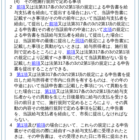
(4)
その他施行規則で定める事項
2
前項
又は法第317条の3の2第1項の規定による申告書を給
与支払者を経由して提出する場合において、当該申告書に
記載すべき事項がその年の前年において当該給与支払者を
経由して提出した
前項
又は法第317条の3の2第1項の規定に
よる申告書
(その者が当該前年の中途において
次項
の規定に
よる申告書を当該給与支払者を経由して提出した場合に
は、当該前年の最後に提出した
同項
の規定による申告書)
に
記載した事項と異動がないときは、給与所得者は、施行規
則で定めるところにより、
前項
又は法第317条の3の2第1項
の規定により記載すべき事項に代えて当該異動がない旨を
記載した
前項
又は法第317条の3の2第1項の規定による申告
書を提出することができる。
3
第1項
又は法第317条の3の2第1項の規定による申告書を提
出した給与所得者で市内に住所を有するものは、その年の
中途において当該申告書に記載した事項について異動を生
じた場合には、
第1項
又は法第317条の3の2第1項の給与支
払者からその異動を生じた日後最初に給与の支払を受ける
日の前日までに、施行規則で定めるところにより、その異
動の内容その他施行規則で定める事項を記載した申告書
を、当該給与支払者を経由して、市長に提出しなければな
らない。
4
第1項
及び
前項
の場合において、これらの規定による申告
書がその提出の際に経由すべき給与支払者に受理されたと
きは、その申告書は、その受理された日に市長に提出され