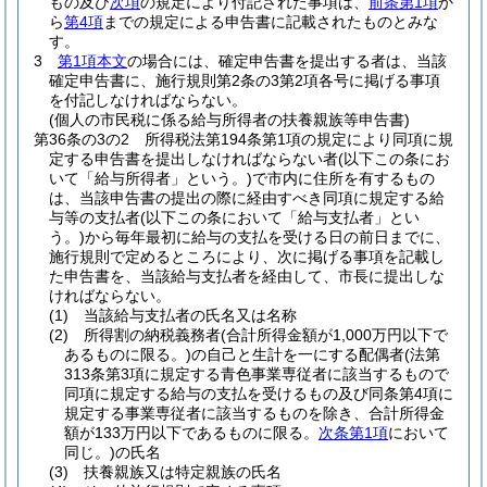
もの及び
次項
の規定により付記された事項は、
前条第1項
か
ら
第4項
までの規定による申告書に記載されたものとみな
す。
3
第1項本文
の場合には、確定申告書を提出する者は、当該
確定申告書に、施行規則第2条の3第2項各号に掲げる事項
を付記しなければならない。
(個人の市民税に係る給与所得者の扶養親族等申告書)
第36条の3の2
所得税法第194条第1項の規定により同項に規
定する申告書を提出しなければならない者
(以下この条にお
いて「給与所得者」という。)
で市内に住所を有するもの
は、当該申告書の提出の際に経由すべき同項に規定する給
与等の支払者
(以下この条において「給与支払者」とい
う。)
から毎年最初に給与の支払を受ける日の前日までに、
施行規則で定めるところにより、次に掲げる事項を記載し
た申告書を、当該給与支払者を経由して、市長に提出しな
ければならない。
(1)
当該給与支払者の氏名又は名称
(2)
所得割の納税義務者
(合計所得金額が1,000万円以下で
あるものに限る。)
の自己と生計を一にする配偶者
(法第
313条第3項に規定する青色事業専従者に該当するもので
同項に規定する給与の支払を受けるもの及び同条第4項に
規定する事業専従者に該当するものを除き、合計所得金
額が133万円以下であるものに限る。
次条第1項
において
同じ。)
の氏名
(3)
扶養親族又は特定親族の氏名