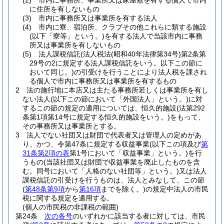
(2)
市内に事務所、事業所又は家屋敷を有する個人で市内
に住所を有しないもの
(3)
市内に事務所又は事業所を有する法人
(4)
市内に寮、宿泊所、クラブその他これらに類する施設
(以下「寮等」という。)
を有する法人で当該市内に事務
所又は事業所を有しないもの
(5)
法人課税信託
(法人税法
(昭和40年法律第34号)
第2条第
29号の2に規定する法人課税信託をいう。以下この節に
おいて同じ。)
の引受けを行うことにより法人税を課され
る個人で市内に事務所又は事業所を有するもの
2
法の施行地に本店又は主たる事務所若しくは事業所を有し
ない法人
(以下この節において「外国法人」という。)
に対
するこの節の規定の適用については、恒久的施設
(法第292
条第1項第14号に規定する恒久的施設をいう。)
をもって、
その事務所又は事業所とする。
3
法人でない社団又は財団で代表者又は管理人の定めがあ
り、かつ、令第47条に規定する収益事業
(以下この項及び
第
31条第2項の表
第1号において「収益事業」という。)
を行
うもの
(当該社団又は財団で収益事業を廃止したものを含
む。同号において「人格のない社団等」という。)
又は法人
課税信託の引受けを行うものは、法人とみなして、この節
(
第48条第9項
から
第16項
までを除く。)
の規定中法人の市民
税に関する規定を適用する。
(個人の市民税の非課税の範囲)
第24条
次の各号
のいずれかに該当する者に対しては、市民