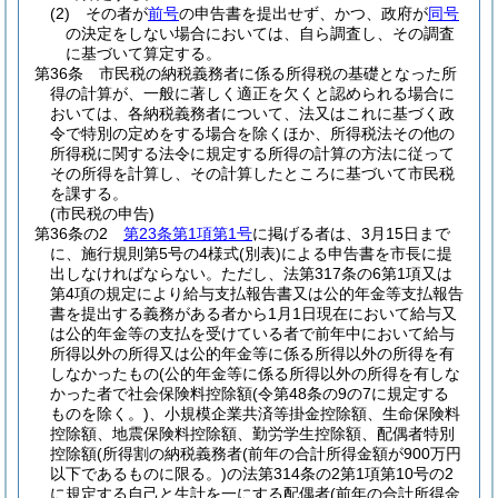
(2)
その者が
前号
の申告書を提出せず、かつ、政府が
同号
の決定をしない場合においては、自ら調査し、その調査
に基づいて算定する。
第36条
市民税の納税義務者に係る所得税の基礎となった所
得の計算が、一般に著しく適正を欠くと認められる場合に
おいては、各納税義務者について、法又はこれに基づく政
令で特別の定めをする場合を除くほか、所得税法その他の
所得税に関する法令に規定する所得の計算の方法に従って
その所得を計算し、その計算したところに基づいて市民税
を課する。
(市民税の申告)
第36条の2
第23条第1項第1号
に掲げる者は、3月15日まで
に、施行規則第5号の4様式
(別表)
による申告書を市長に提
出しなければならない。
ただし、法第317条の6第1項又は
第4項の規定により給与支払報告書又は公的年金等支払報告
書を提出する義務がある者から1月1日現在において給与又
は公的年金等の支払を受けている者で前年中において給与
所得以外の所得又は公的年金等に係る所得以外の所得を有
しなかったもの
(公的年金等に係る所得以外の所得を有しな
かった者で社会保険料控除額
(令第48条の9の7に規定する
ものを除く。)
、小規模企業共済等掛金控除額、生命保険料
控除額、地震保険料控除額、勤労学生控除額、配偶者特別
控除額
(所得割の納税義務者
(前年の合計所得金額が900万円
以下であるものに限る。)
の法第314条の2第1項第10号の2
に規定する自己と生計を一にする配偶者
(前年の合計所得金