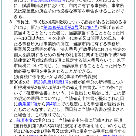
合には、
第23条第1項第2号
に掲げる者に、3月15日まで
に、賦課期日現在において、市内に有する事務所、事業所
又は家屋敷の所在その他必要な事項を申告させることがで
きる。
8
市長は、市民税の賦課徴収について必要があると認める場
合には、新たに
第23条第1項第3号
又は
第4号
に掲げる者に
該当することとなった者に、当該該当することとなった日
から10日以内に、その名称、代表者又は管理人の氏名、主
たる事務所又は事業所の所在、当該市内に有する事務所、
事業所又は寮等の所在、法人番号
(行政手続における特定の
個人を識別するための番号の利用等に関する法律
(平成25年
法律第27号)
第2条第16項に規定する法人番号をいう。以下
市民税について同じ。)
、当該該当することとなった日その
他必要な事項を申告させることができる。
(所得税に係る更正又は決定事項の申告義務)
第36条の3
第23条第1項第1号
の者が前年分の所得税につき
所得税法第2条第1項第37号の確定申告書
(以下この条にお
いて「確定申告書」という。)
を提出した場合には、この節
の規定の適用については、当該確定申告書が提出された日
に
前条第1項
から
第4項
までの規定による申告書が提出され
たものとみなす。
ただし、同日前に当該申告書が提出され
た場合は、この限りでない。
2
前項本文
の場合には、当該確定申告書に記載された事項
(施行規則第2条の3第1項に規定する事項を除く。)
のうち法
第317条の2第1項各号又は第3項に規定する事項に相当する