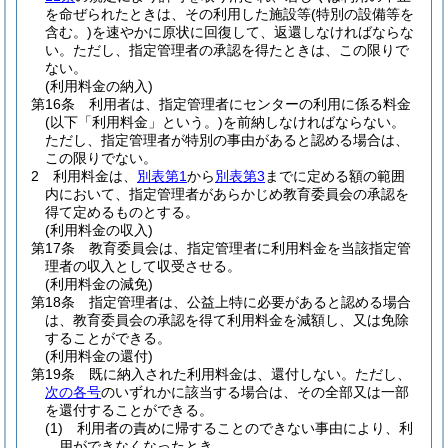
を命ぜられたときは、その利用した施設等
(特別の設備等を
含む。)
を速やかに原状に回復して、返還しなければならな
い。
ただし、指定管理者の承認を得たときは、この限りで
ない。
(利用料金の納入)
第16条
利用者は、指定管理者にセンターの利用に係る料金
(以下「利用料金」という。)
を前納しなければならない。
ただし、指定管理者が特別の事由があると認める場合は、
この限りでない。
2
利用料金は、
別表第1
から
別表第3
までに定める額の範囲
内において、指定管理者があらかじめ教育委員会の承認を
得て定めるものとする。
(利用料金の収入)
第17条
教育委員会は、指定管理者に利用料金を当該指定管
理者の収入として収受させる。
(利用料金の減免)
第18条
指定管理者は、公益上特に必要があると認める場合
は、教育委員会の承認を得て利用料金を減額し、又は免除
することができる。
(利用料金の還付)
第19条
既に納入された利用料金は、還付しない。
ただし、
次の各号
のいずれかに該当する場合は、その全部又は一部
を還付することができる。
(1)
利用者の責めに帰することのできない事由により、利
用ができなくなったとき。