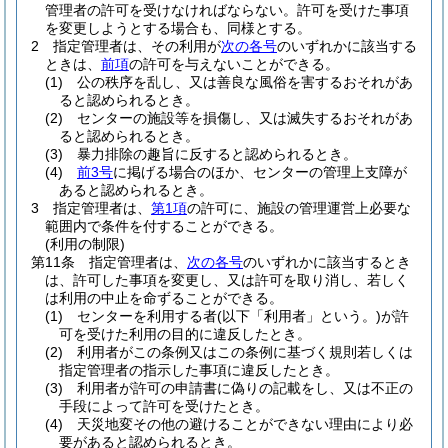
管理者の許可を受けなければならない。
許可を受けた事項
を変更しようとする場合も、同様とする。
2
指定管理者は、その利用が
次の各号
のいずれかに該当する
ときは、
前項
の許可を与えないことができる。
(1)
公の秩序を乱し、又は善良な風俗を害するおそれがあ
ると認められるとき。
(2)
センターの施設等を損傷し、又は滅失するおそれがあ
ると認められるとき。
(3)
暴力排除の趣旨に反すると認められるとき。
(4)
前3号
に掲げる場合のほか、センターの管理上支障が
あると認められるとき。
3
指定管理者は、
第1項
の許可に、施設の管理運営上必要な
範囲内で条件を付することができる。
(利用の制限)
第11条
指定管理者は、
次の各号
のいずれかに該当するとき
は、許可した事項を変更し、又は許可を取り消し、若しく
は利用の中止を命ずることができる。
(1)
センターを利用する者
(以下「利用者」という。)
が許
可を受けた利用の目的に違反したとき。
(2)
利用者がこの条例又はこの条例に基づく規則若しくは
指定管理者の指示した事項に違反したとき。
(3)
利用者が許可の申請書に偽りの記載をし、又は不正の
手段によって許可を受けたとき。
(4)
天災地変その他の避けることができない理由により必
要があると認められるとき。