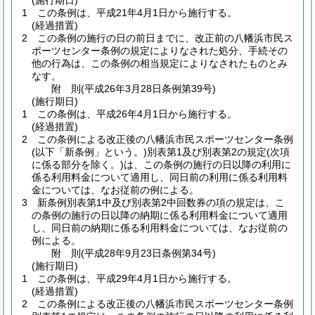
(施行期日)
1
この条例は、平成21年4月1日から施行する。
(経過措置)
2
この条例の施行の日の前日までに、改正前の八幡浜市民ス
ポーツセンター条例の規定によりなされた処分、手続その
他の行為は、この条例の相当規定によりなされたものとみ
なす。
附
則
(平成26年3月28日
条例第39号)
(施行期日)
1
この条例は、平成26年4月1日から施行する。
(経過措置)
2
この条例による改正後の八幡浜市民スポーツセンター条例
(以下「新条例」という。)
別表第1及び別表第2の規定
(次項
に係る部分を除く。)
は、この条例の施行の日以降の利用に
係る利用料金について適用し、同日前の利用に係る利用料
金については、なお従前の例による。
3
新条例別表第1中及び別表第2中回数券の項の規定は、こ
の条例の施行の日以降の納期に係る利用料金について適用
し、同日前の納期に係る利用料金については、なお従前の
例による。
附
則
(平成28年9月23日
条例第34号)
(施行期日)
1
この条例は、平成29年4月1日から施行する。
(経過措置)
2
この条例による改正後の八幡浜市民スポーツセンター条例