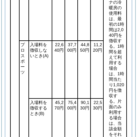
ナの冷
暖房の
使用料
は、最
初の1時
間は2,0
40円を
徴収す
プ
入場料を
22,6
37,7
44,8
11,2
る。1時
ロ
徴収しな
40円
00円
50円
20円
間を超
ス
いとき
(A)
えて利
ポ
用する
ー
場合
ツ
は、1時
間当た
り1,020
円を徴
収す
る。片
入場料を
45,2
75,4
90,1
22,5
面のみ
徴収する
70円
00円
30円
30円
利用す
とき
(B)
る場合
は、当
該金額
をそれ