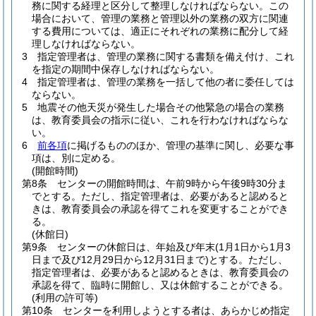
務に関する経理と区分して整理しなければならない。
この
場合において、管理の業務と管理以外の業務の双方に関連
する費用については、適正にそれぞれの業務に配分して経
理しなければならない。
3
指定管理者は、管理の業務に関する書類を備え付け、これ
を指定の期間中保存しなければならない。
4
指定管理者は、管理の業務を一括して他の者に委任しては
ならない。
5
地震その他天災が発生した場合その他緊急の場合の業務
は、教育委員会の指示に従い、これを行わなければならな
い。
6
前各項
に掲げるもののほか、管理の基準に関し、必要な事
項は、別に定める。
(開館時間)
第8条
センターの開館時間は、午前9時から午後9時30分ま
でとする。
ただし、指定管理者は、必要があると認めると
きは、教育委員会の承認を得てこれを変更することができ
る。
(休館日)
第9条
センターの休館日は、年始及び年末
(1月1日から1月3
日まで及び12月29日から12月31日まで)
とする。
ただし、
指定管理者は、必要があると認めるときは、教育委員会の
承認を得て、臨時に開館し、又は休館することができる。
(利用の許可等)
第10条
センターを利用しようとする者は、あらかじめ指定