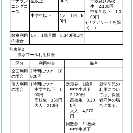
ーナラン
生以上
00円
一般及び高校
ニングコ
生 2,130円
ース
中学生以下 1,0
中学生以下
1人 1回 5
60円
0円
(サブアリーナを除
く。)
教室利用
1人 1箇月間 5,340円以内
の場合
別表第2
温水プール利用料金
区分
利用料金
備考
全面利用
2時間につき 16,
の場合
020円
個人利用
1時間につき
定期券 1箇月
就学前児の
の場合
中学生以下 1
中学生以下
利用につい
00円
2,130円
ては、保護
高校生 150円
高校生 3,20
者同伴の場
大人 210円
0円
合に限る。
大人 4,270
円
回数券 11枚綴
中学生以下