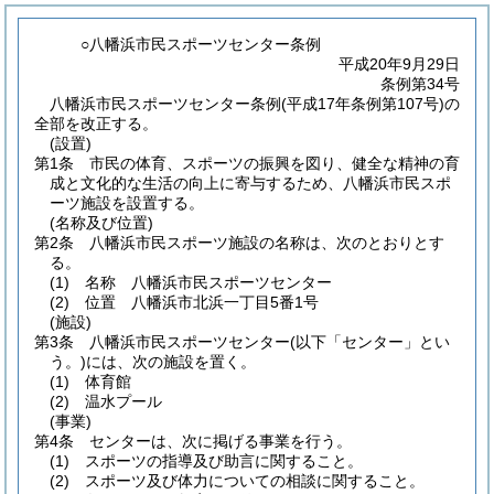
○八幡浜市民スポーツセンター条例
平成20年9月29日
条例第34号
八幡浜市民スポーツセンター条例(平成17年条例第107号)の
全部を改正する。
(設置)
第1条
市民の体育、スポーツの振興を図り、健全な精神の育
成と文化的な生活の向上に寄与するため、八幡浜市民スポ
ーツ施設を設置する。
(名称及び位置)
第2条
八幡浜市民スポーツ施設の名称は、次のとおりとす
る。
(1)
名称 八幡浜市民スポーツセンター
(2)
位置 八幡浜市北浜一丁目5番1号
(施設)
第3条
八幡浜市民スポーツセンター
(以下「センター」とい
う。)
には、次の施設を置く。
(1)
体育館
(2)
温水プール
(事業)
第4条
センターは、次に掲げる事業を行う。
(1)
スポーツの指導及び助言に関すること。
(2)
スポーツ及び体力についての相談に関すること。