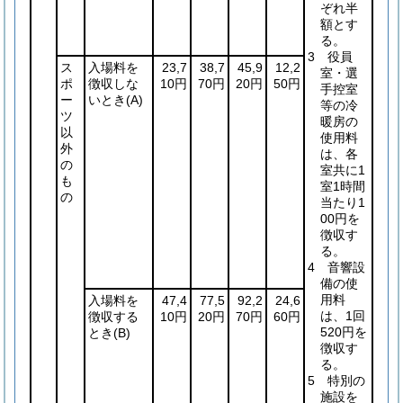
ぞれ半
額とす
る。
3 役員
ス
入場料を
23,7
38,7
45,9
12,2
室・選
ポ
徴収しな
10円
70円
20円
50円
手控室
ー
いとき
(A)
等の冷
ツ
暖房の
以
使用料
外
は、各
の
室共に1
も
室1時間
の
当たり1
00円を
徴収す
る。
4 音響設
備の使
用料
入場料を
47,4
77,5
92,2
24,6
は、1回
徴収する
10円
20円
70円
60円
520円を
とき
(B)
徴収す
る。
5 特別の
施設を