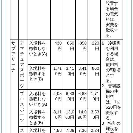
設置す
る場合
の電気
料は、
実費を
徴収す
る。
サ
ア
入場料を
430
850
850
220
1 冷暖房
ブ
マ
徴収しな
円
円
円
円
を利用
ア
チ
いとき
(A)
する場
リ
ュ
合は、
ー
ア
使用料
入場料を
1,71
3,41
3,41
860
ナ
ス
の5割増
徴収する
0円
0円
0円
円
ポ
とす
とき
(B)
ー
る。
ツ
2 音響設
備の使
プ
入場料を
4,05
6,83
6,83
1,71
用料
ロ
徴収しな
0円
0円
0円
0円
は、1回
ス
いとき
(A)
520円を
ポ
入場料を
8,11
13,6
14,0
3,53
徴収す
ー
徴収する
0円
60円
90円
0円
る。
ツ
とき
(B)
3 特別の
施設を
ス
入場料を
4,58
7,36
7,36
2,24