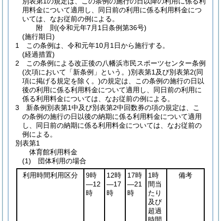
別表第1の規定は、この条例の施行の日以降の利用に係る利
用料金について適用し、同日前の利用に係る利用料金につ
いては、なお従前の例による。
附
則
(令和元年7月1日
条例第36号)
(施行期日)
1
この条例は、令和元年10月1日から施行する。
(経過措置)
2
この条例による改正後の八幡浜市民スポーツセンター条例
(次項において「新条例」という。)
別表第1及び別表第2
(同
項に掲げる規定を除く。)
の規定は、この条例の施行の日以
後の利用に係る利用料金について適用し、同日前の利用に
係る利用料金については、なお従前の例による。
3
新条例別表第1中及び別表第2中回数券の項の規定は、こ
の条例の施行の日以後の納期に係る利用料金について適用
し、同日前の納期に係る利用料金については、なお従前の
例による。
別表第1
体育館利用料金
(1) 団体利用の場合
利用時間利用区分
9時
12時
17時
1時
備考
―12
―17
―21
間当
時
時
時
たり
及び
超過
時間