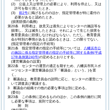
(2)
公益上又は管理上の必要により、利用を停止し、又は
許可を取り消したとき。
(3)
前2号
に掲げるもののほか、指定管理者が特に還付の
必要があると認めたとき。
(損害賠償の義務)
第20条
利用者は、故意又は過失によりセンターの施設等を
損壊し、又は滅失したときは、それによって生じた損害を
教育委員会に賠償しなければならない。
ただし、教育委員
会が特別の事情があると認めるときは、この限りでない。
(指定管理者の指定の手続等)
第21条
指定管理者の指定の手続等については、
八幡浜市公
の施設に係る指定管理者の指定の手続等に関する条例
(平成
17年条例第240号)
の定めるとおりとする。
(運営審議会の設置)
第22条
センターの運営の適正を期すため、八幡浜市民スポ
ーツセンター運営審議会
(以下「審議会」という。)
を置
く。
2
審議会は、教育委員会の諮問に応じ、センターの運営につ
いて調査及び審議する。
3
審議会の組織その他の必要な事項は別に定める。
(委任)
第23条
この条例に定めるもののほか、この条例の施行に関
し必要な事項は、規則で定める。
附
則