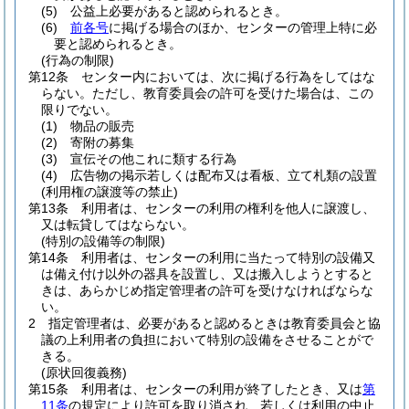
(5)
公益上必要があると認められるとき。
(6)
前各号
に掲げる場合のほか、センターの管理上特に必
要と認められるとき。
(行為の制限)
第12条
センター内においては、次に掲げる行為をしてはな
らない。
ただし、教育委員会の許可を受けた場合は、この
限りでない。
(1)
物品の販売
(2)
寄附の募集
(3)
宣伝その他これに類する行為
(4)
広告物の掲示若しくは配布又は看板、立て札類の設置
(利用権の譲渡等の禁止)
第13条
利用者は、センターの利用の権利を他人に譲渡し、
又は転貸してはならない。
(特別の設備等の制限)
第14条
利用者は、センターの利用に当たって特別の設備又
は備え付け以外の器具を設置し、又は搬入しようとすると
きは、あらかじめ指定管理者の許可を受けなければならな
い。
2
指定管理者は、必要があると認めるときは教育委員会と協
議の上利用者の負担において特別の設備をさせることがで
きる。
(原状回復義務)
第15条
利用者は、センターの利用が終了したとき、又は
第
11条
の規定により許可を取り消され、若しくは利用の中止