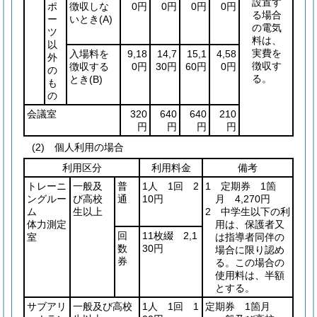
設置す
ポ
徴収しな
0円
0円
0円
0円
る場合
ー
いとき
(A)
の電気
ツ
料は、
以
実費を
入場料を
9,18
14,7
15,1
4,58
外
徴収す
徴収する
0円
30円
60円
0円
の
る。
とき
(B)
も
の
会議室
320
640
640
210
円
円
円
円
(2) 個人利用の場合
利用区分
利用料金
備考
トレーニ
一般及
普
1人 1回 2
1 定期券 1箇
ングルー
び高校
通
10円
月 4,270円
ム
生以上
2 中学生以下の利
体力測定
用は、保護者又
回
11枚綴 2,1
室
は指導者同伴の
数
30円
場合に限り認め
券
る。この場合の
使用料は、半額
とする。
サブアリ
一般及び高校
1人 1回 1
定期券 1箇月