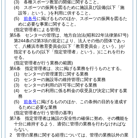
(3)
各種スポーツ教室の開催に関すること。
(4)
スポーツの振興を図るために施設及び設備
(以下「施
設等」という。)
を利用に供すること。
(5)
前各号
に掲げるもののほか、スポーツの振興を図るた
めに必要な事業に関すること。
(指定管理者による管理)
第5条
センターの管理は、地方自治法
(昭和22年法律第67号)
第244条の2第3項の規定により、法人その他の団体であっ
て、八幡浜市教育委員会
(以下「教育委員会」という。)
が
指定するもの
(以下「指定管理者」という。)
にこれを行わ
せる。
(指定管理者が行う業務の範囲)
第6条
指定管理者は、次に掲げる業務を行うものとする。
(1)
センターの管理運営に関する業務
(2)
センターの施設等の維持管理に関する業務
(3)
センターの利用の許可等に関する業務
(4)
センターの利用に係る料金の収受及び決定に関する業
務
(5)
前各号
に掲げるもののほか、この条例の目的を達成す
るために必要な業務
(指定管理者が行う管理の基準)
第7条
指定管理者は施設の安全性の確保に努め、その機能を
十分に維持するよう、適切に管理の業務を行わなければな
らない。
2
管理の業務に関する経理については、管理の業務以外の業