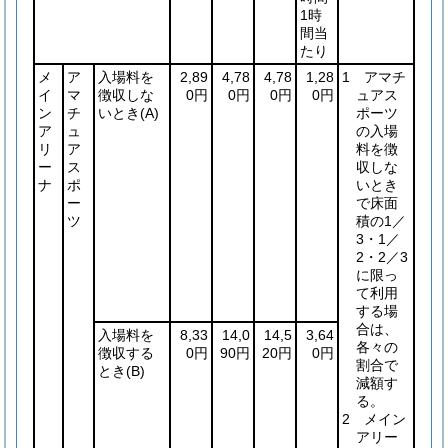
1時
間当
たり
メ
ア
入場料を
2,89
4,78
4,78
1,28
1 アマチ
イ
マ
徴収しな
0円
0円
0円
0円
ュアス
ン
チ
いとき
(A)
ポーツ
ア
ュ
の入場
リ
ア
料を徴
ー
ス
収しな
ナ
ポ
いとき
ー
で床面
ツ
積の1／
3・1／
2・2／3
に限っ
て利用
する場
合は、
入場料を
8,33
14,0
14,5
3,64
各々の
徴収する
0円
90円
20円
0円
割合で
とき
(B)
減額す
る。
2 メイン
アリー