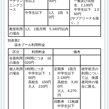
ーナラン
生以上
00円
一般及び高校
ニングコ
生 2,130円
ース
中学生以下 1,0
中学生以下
1人 1回 5
60円
0円
(サブアリーナを除
く。)
教室利用
1人 1箇月間 5,340円以内
の場合
別表第2
温水プール利用料金
区分
利用料金
備考
全面利用
2時間につき 16,
の場合
020円
個人利用
1時間につき
定期券 1箇月
就学前児の
の場合
中学生以下 1
中学生以下
利用につい
00円
2,130円
ては、保護
高校生 150円
高校生 3,20
者同伴の場
大人 210円
0円
合に限る。
大人 4,270
円
回数券 11枚綴
中学生以下