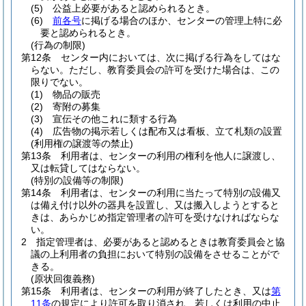
(5)
公益上必要があると認められるとき。
(6)
前各号
に掲げる場合のほか、センターの管理上特に必
要と認められるとき。
(行為の制限)
第12条
センター内においては、次に掲げる行為をしてはな
らない。
ただし、教育委員会の許可を受けた場合は、この
限りでない。
(1)
物品の販売
(2)
寄附の募集
(3)
宣伝その他これに類する行為
(4)
広告物の掲示若しくは配布又は看板、立て札類の設置
(利用権の譲渡等の禁止)
第13条
利用者は、センターの利用の権利を他人に譲渡し、
又は転貸してはならない。
(特別の設備等の制限)
第14条
利用者は、センターの利用に当たって特別の設備又
は備え付け以外の器具を設置し、又は搬入しようとすると
きは、あらかじめ指定管理者の許可を受けなければならな
い。
2
指定管理者は、必要があると認めるときは教育委員会と協
議の上利用者の負担において特別の設備をさせることがで
きる。
(原状回復義務)
第15条
利用者は、センターの利用が終了したとき、又は
第
11条
の規定により許可を取り消され、若しくは利用の中止