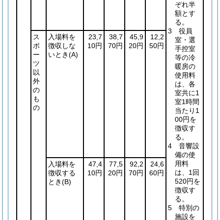
ぞれ半
額とす
る。
3 役員
ス
入場料を
23,7
38,7
45,9
12,2
室・選
ポ
徴収しな
10円
70円
20円
50円
手控室
ー
いとき
(A)
等の冷
ツ
暖房の
以
使用料
外
は、各
の
室共に1
も
室1時間
の
当たり1
00円を
徴収す
る。
4 音響設
備の使
用料
入場料を
47,4
77,5
92,2
24,6
は、1回
徴収する
10円
20円
70円
60円
520円を
とき
(B)
徴収す
る。
5 特別の
施設を