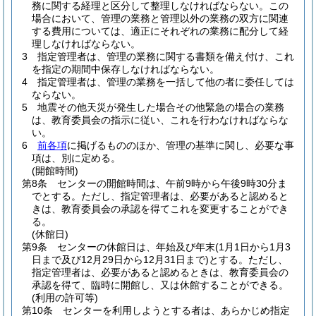
務に関する経理と区分して整理しなければならない。
この
場合において、管理の業務と管理以外の業務の双方に関連
する費用については、適正にそれぞれの業務に配分して経
理しなければならない。
3
指定管理者は、管理の業務に関する書類を備え付け、これ
を指定の期間中保存しなければならない。
4
指定管理者は、管理の業務を一括して他の者に委任しては
ならない。
5
地震その他天災が発生した場合その他緊急の場合の業務
は、教育委員会の指示に従い、これを行わなければならな
い。
6
前各項
に掲げるもののほか、管理の基準に関し、必要な事
項は、別に定める。
(開館時間)
第8条
センターの開館時間は、午前9時から午後9時30分ま
でとする。
ただし、指定管理者は、必要があると認めると
きは、教育委員会の承認を得てこれを変更することができ
る。
(休館日)
第9条
センターの休館日は、年始及び年末
(1月1日から1月3
日まで及び12月29日から12月31日まで)
とする。
ただし、
指定管理者は、必要があると認めるときは、教育委員会の
承認を得て、臨時に開館し、又は休館することができる。
(利用の許可等)
第10条
センターを利用しようとする者は、あらかじめ指定