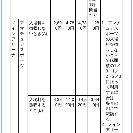
1時
間当
たり
メ
ア
入場料を
2,89
4,78
4,78
1,28
1 アマチ
イ
マ
徴収しな
0円
0円
0円
0円
ュアス
ン
チ
いとき
(A)
ポーツ
ア
ュ
の入場
リ
ア
料を徴
ー
ス
収しな
ナ
ポ
いとき
ー
で床面
ツ
積の1／
3・1／
2・2／3
に限っ
て利用
する場
合は、
入場料を
8,33
14,0
14,5
3,64
各々の
徴収する
0円
90円
20円
0円
割合で
とき
(B)
減額す
る。
2 メイン
アリー