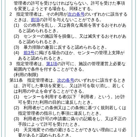
管理者の許可を受けなければならない。
許可を受けた事項
を変更しようとする場合も、同様とする。
2
指定管理者は、その利用が
次の各号
のいずれかに該当する
ときは、
前項
の許可を与えないことができる。
(1)
公の秩序を乱し、又は善良な風俗を害するおそれがあ
ると認められるとき。
(2)
センターの施設等を損傷し、又は滅失するおそれがあ
ると認められるとき。
(3)
暴力排除の趣旨に反すると認められるとき。
(4)
前3号
に掲げる場合のほか、センターの管理上支障が
あると認められるとき。
3
指定管理者は、
第1項
の許可に、施設の管理運営上必要な
範囲内で条件を付することができる。
(利用の制限)
第11条
指定管理者は、
次の各号
のいずれかに該当するとき
は、許可した事項を変更し、又は許可を取り消し、若しく
は利用の中止を命ずることができる。
(1)
センターを利用する者
(以下「利用者」という。)
が許
可を受けた利用の目的に違反したとき。
(2)
利用者がこの条例又はこの条例に基づく規則若しくは
指定管理者の指示した事項に違反したとき。
(3)
利用者が許可の申請書に偽りの記載をし、又は不正の
手段によって許可を受けたとき。
(4)
天災地変その他の避けることができない理由により必
要があると認められるとき。