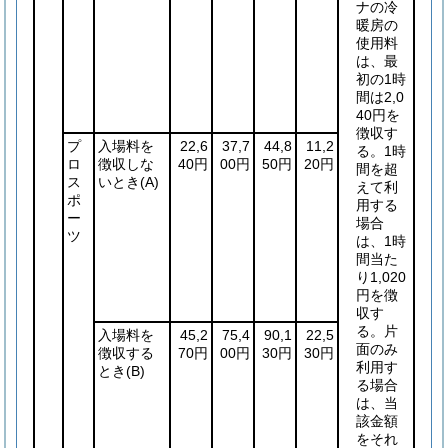
ナの冷
暖房の
使用料
は、最
初の1時
間は2,0
40円を
徴収す
プ
入場料を
22,6
37,7
44,8
11,2
る。1時
ロ
徴収しな
40円
00円
50円
20円
間を超
ス
いとき
(A)
えて利
ポ
用する
ー
場合
ツ
は、1時
間当た
り1,020
円を徴
収す
る。片
入場料を
45,2
75,4
90,1
22,5
面のみ
徴収する
70円
00円
30円
30円
利用す
とき
(B)
る場合
は、当
該金額
をそれ