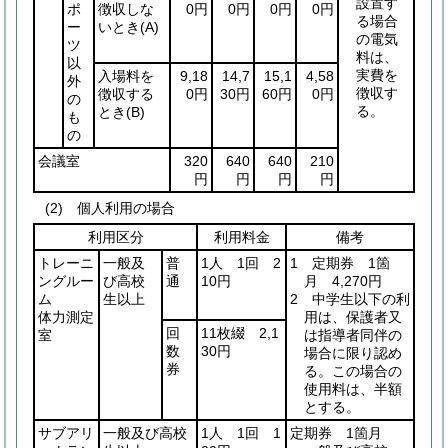
設置す
ポ
徴収しな
0円
0円
0円
0円
る場合
ー
いとき
(A)
の電気
ツ
料は、
以
実費を
入場料を
9,18
14,7
15,1
4,58
外
徴収す
徴収する
0円
30円
60円
0円
の
る。
とき
(B)
も
の
会議室
320
640
640
210
円
円
円
円
(2) 個人利用の場合
利用区分
利用料金
備考
トレーニ
一般及
普
1人 1回 2
1 定期券 1箇
ングルー
び高校
通
10円
月 4,270円
ム
生以上
2 中学生以下の利
体力測定
用は、保護者又
回
11枚綴 2,1
室
は指導者同伴の
数
30円
場合に限り認め
券
る。この場合の
使用料は、半額
とする。
サブアリ
一般及び高校
1人 1回 1
定期券 1箇月