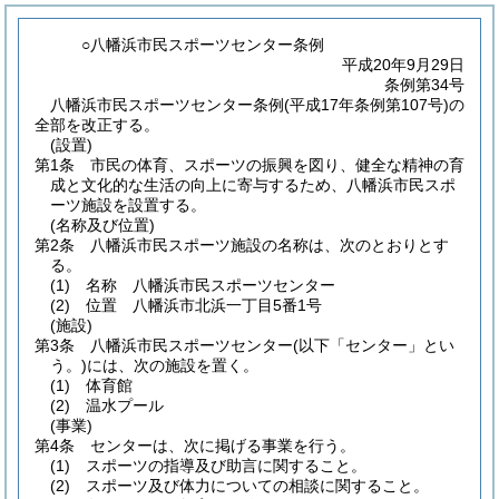
○八幡浜市民スポーツセンター条例
平成20年9月29日
条例第34号
八幡浜市民スポーツセンター条例(平成17年条例第107号)の
全部を改正する。
(設置)
第1条
市民の体育、スポーツの振興を図り、健全な精神の育
成と文化的な生活の向上に寄与するため、八幡浜市民スポ
ーツ施設を設置する。
(名称及び位置)
第2条
八幡浜市民スポーツ施設の名称は、次のとおりとす
る。
(1)
名称 八幡浜市民スポーツセンター
(2)
位置 八幡浜市北浜一丁目5番1号
(施設)
第3条
八幡浜市民スポーツセンター
(以下「センター」とい
う。)
には、次の施設を置く。
(1)
体育館
(2)
温水プール
(事業)
第4条
センターは、次に掲げる事業を行う。
(1)
スポーツの指導及び助言に関すること。
(2)
スポーツ及び体力についての相談に関すること。