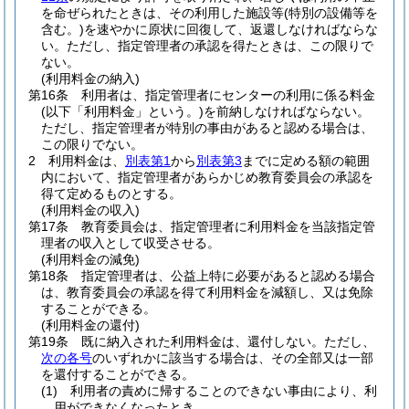
を命ぜられたときは、その利用した施設等
(特別の設備等を
含む。)
を速やかに原状に回復して、返還しなければならな
い。
ただし、指定管理者の承認を得たときは、この限りで
ない。
(利用料金の納入)
第16条
利用者は、指定管理者にセンターの利用に係る料金
(以下「利用料金」という。)
を前納しなければならない。
ただし、指定管理者が特別の事由があると認める場合は、
この限りでない。
2
利用料金は、
別表第1
から
別表第3
までに定める額の範囲
内において、指定管理者があらかじめ教育委員会の承認を
得て定めるものとする。
(利用料金の収入)
第17条
教育委員会は、指定管理者に利用料金を当該指定管
理者の収入として収受させる。
(利用料金の減免)
第18条
指定管理者は、公益上特に必要があると認める場合
は、教育委員会の承認を得て利用料金を減額し、又は免除
することができる。
(利用料金の還付)
第19条
既に納入された利用料金は、還付しない。
ただし、
次の各号
のいずれかに該当する場合は、その全部又は一部
を還付することができる。
(1)
利用者の責めに帰することのできない事由により、利
用ができなくなったとき。