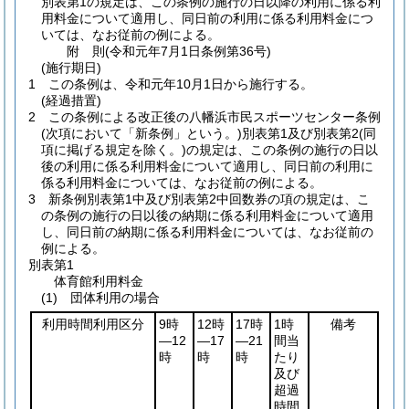
別表第1の規定は、この条例の施行の日以降の利用に係る利
用料金について適用し、同日前の利用に係る利用料金につ
いては、なお従前の例による。
附
則
(令和元年7月1日
条例第36号)
(施行期日)
1
この条例は、令和元年10月1日から施行する。
(経過措置)
2
この条例による改正後の八幡浜市民スポーツセンター条例
(次項において「新条例」という。)
別表第1及び別表第2
(同
項に掲げる規定を除く。)
の規定は、この条例の施行の日以
後の利用に係る利用料金について適用し、同日前の利用に
係る利用料金については、なお従前の例による。
3
新条例別表第1中及び別表第2中回数券の項の規定は、こ
の条例の施行の日以後の納期に係る利用料金について適用
し、同日前の納期に係る利用料金については、なお従前の
例による。
別表第1
体育館利用料金
(1) 団体利用の場合
利用時間利用区分
9時
12時
17時
1時
備考
―12
―17
―21
間当
時
時
時
たり
及び
超過
時間