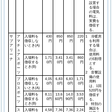
設置す
る場合
の電気
料は、
実費を
徴収す
る。
サ
ア
入場料を
430
850
850
220
1 冷暖房
ブ
マ
徴収しな
円
円
円
円
を利用
ア
チ
いとき
(A)
する場
リ
ュ
合は、
ー
ア
使用料
入場料を
1,71
3,41
3,41
860
ナ
ス
の5割増
徴収する
0円
0円
0円
円
ポ
とす
とき
(B)
ー
る。
ツ
2 音響設
備の使
プ
入場料を
4,05
6,83
6,83
1,71
用料
ロ
徴収しな
0円
0円
0円
0円
は、1回
ス
いとき
(A)
520円を
ポ
入場料を
8,11
13,6
14,0
3,53
徴収す
ー
徴収する
0円
60円
90円
0円
る。
ツ
とき
(B)
3 特別の
施設を
ス
入場料を
4,58
7,36
7,36
2,24