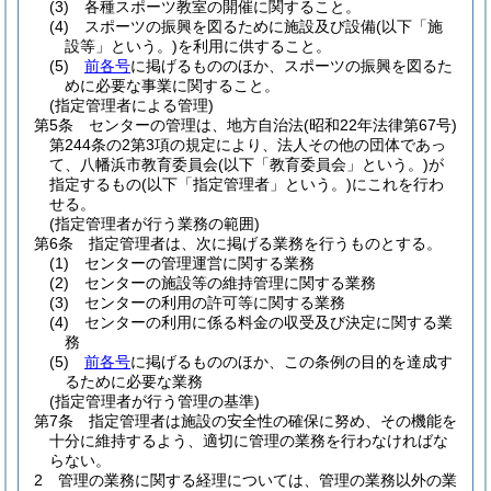
(3)
各種スポーツ教室の開催に関すること。
(4)
スポーツの振興を図るために施設及び設備
(以下「施
設等」という。)
を利用に供すること。
(5)
前各号
に掲げるもののほか、スポーツの振興を図るた
めに必要な事業に関すること。
(指定管理者による管理)
第5条
センターの管理は、地方自治法
(昭和22年法律第67号)
第244条の2第3項の規定により、法人その他の団体であっ
て、八幡浜市教育委員会
(以下「教育委員会」という。)
が
指定するもの
(以下「指定管理者」という。)
にこれを行わ
せる。
(指定管理者が行う業務の範囲)
第6条
指定管理者は、次に掲げる業務を行うものとする。
(1)
センターの管理運営に関する業務
(2)
センターの施設等の維持管理に関する業務
(3)
センターの利用の許可等に関する業務
(4)
センターの利用に係る料金の収受及び決定に関する業
務
(5)
前各号
に掲げるもののほか、この条例の目的を達成す
るために必要な業務
(指定管理者が行う管理の基準)
第7条
指定管理者は施設の安全性の確保に努め、その機能を
十分に維持するよう、適切に管理の業務を行わなければな
らない。
2
管理の業務に関する経理については、管理の業務以外の業