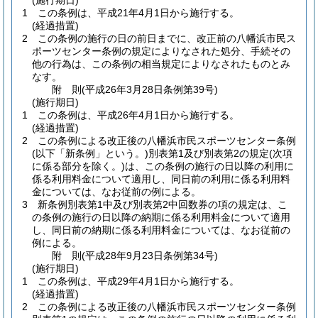
(施行期日)
1
この条例は、平成21年4月1日から施行する。
(経過措置)
2
この条例の施行の日の前日までに、改正前の八幡浜市民ス
ポーツセンター条例の規定によりなされた処分、手続その
他の行為は、この条例の相当規定によりなされたものとみ
なす。
附
則
(平成26年3月28日
条例第39号)
(施行期日)
1
この条例は、平成26年4月1日から施行する。
(経過措置)
2
この条例による改正後の八幡浜市民スポーツセンター条例
(以下「新条例」という。)
別表第1及び別表第2の規定
(次項
に係る部分を除く。)
は、この条例の施行の日以降の利用に
係る利用料金について適用し、同日前の利用に係る利用料
金については、なお従前の例による。
3
新条例別表第1中及び別表第2中回数券の項の規定は、こ
の条例の施行の日以降の納期に係る利用料金について適用
し、同日前の納期に係る利用料金については、なお従前の
例による。
附
則
(平成28年9月23日
条例第34号)
(施行期日)
1
この条例は、平成29年4月1日から施行する。
(経過措置)
2
この条例による改正後の八幡浜市民スポーツセンター条例