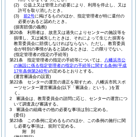
(2)
公益上又は管理上の必要により、利用を停止し、又は
許可を取り消したとき。
(3)
前2号
に掲げるもののほか、指定管理者が特に還付の
必要があると認めたとき。
(損害賠償の義務)
第20条
利用者は、故意又は過失によりセンターの施設等を
損壊し、又は滅失したときは、それによって生じた損害を
教育委員会に賠償しなければならない。
ただし、教育委員
会が特別の事情があると認めるときは、この限りでない。
(指定管理者の指定の手続等)
第21条
指定管理者の指定の手続等については、
八幡浜市公
の施設に係る指定管理者の指定の手続等に関する条例
(平成
17年条例第240号)
の定めるとおりとする。
(運営審議会の設置)
第22条
センターの運営の適正を期すため、八幡浜市民スポ
ーツセンター運営審議会
(以下「審議会」という。)
を置
く。
2
審議会は、教育委員会の諮問に応じ、センターの運営につ
いて調査及び審議する。
3
審議会の組織その他の必要な事項は別に定める。
(委任)
第23条
この条例に定めるもののほか、この条例の施行に関
し必要な事項は、規則で定める。
附
則