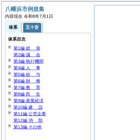
八幡浜市例規集
内容現在 令和8年7月1日
体系
五十音
体系目次
第1編
総
規
第2編
議
会
第3編 執行機関
第4編
人
事
第5編
給
与
第6編
財
務
第7編
教
育
第8編
民
生
第9編 産業経済
第10編
建
設
第11編 公営企業
第12編
消
防
第13編 その他