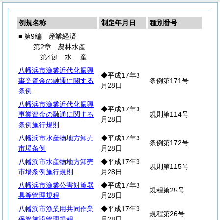
例規名称
制定年月日
種別番号
■ 第9編 産業経済
第2章 農林水産
第4節
水
産
八幡浜市漁業近代化振興
◆平成17年3
事業資金の融通に関する
条例第171号
月28日
条例
八幡浜市漁業近代化振興
◆平成17年3
事業資金の融通に関する
規則第114号
月28日
条例施行規則
八幡浜市水産物地方卸売
◆平成17年3
条例第172号
市場条例
月28日
八幡浜市水産物地方卸売
◆平成17年3
規則第115号
市場条例施行規則
月28日
八幡浜市漁業公害対策器
◆平成17年3
規程第25号
具等管理規程
月28日
八幡浜市漁業用共同作業
◆平成17年3
規程第26号
保管施設管理規程
月28日