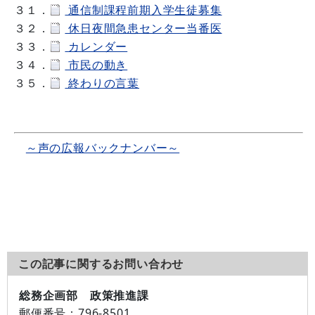
３１．
通信制課程前期入学生徒募集
３２．
休日夜間急患センター当番医
３３．
カレンダー
３４．
市民の動き
３５．
終わりの言葉
～声の広報バックナンバー～
この記事に関するお問い合わせ
総務企画部 政策推進課
郵便番号：
796-8501