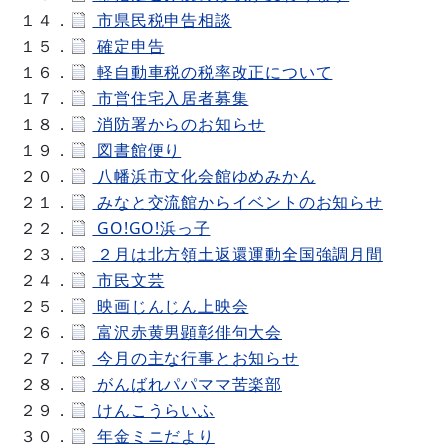
１４．
市県民税申告相談
１５．
確定申告
１６．
軽自動車税の税率改正について
１７．
市営住宅入居者募集
１８．
消防署からのお知らせ
１９．
図書館便り
２０．
八幡浜市文化会館ゆめみかん
２１．
みなと交流館からイベントのお知らせ
２２．
GO!GO!浜っ子
２３．
２月は北方領土返還運動全国強調月間
２４．
市民文芸
２５．
映画じんじん上映会
２６．
富沢赤黄男顕彰俳句大会
２７．
今月の主な行事とお知らせ
２８．
がんばれパパママ苦楽部
２９．
けんこうらいふ
３０．
年金ミニだより