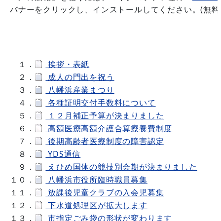
バナーをクリックし、インストールしてください。(無料
１．
挨拶・表紙
２．
成人の門出を祝う
３．
八幡浜産業まつり
４．
各種証明交付手数料について
５．
１２月補正予算が決まりました
６．
高額医療高額介護合算療養費制度
７．
後期高齢者医療制度の障害認定
８．
YDS通信
９．
えひめ国体の競技別会期が決まりました
１０．
八幡浜市役所臨時職員募集
１１．
放課後児童クラブの入会児募集
１２．
下水道処理区が拡大します
１３．
市指定ごみ袋の形状が変わります