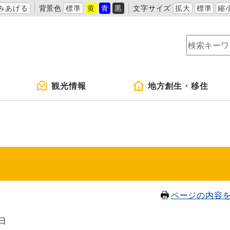
みあげる
背景色
標準
黄
青
黒
文字サイズ
拡大
標準
縮
観光情報
地方創生・移住
ページの内容
5日