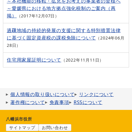
～本社機能の移転・拡充をお考えの事業者の皆様へ
～愛媛県における地方拠点強化税制のご案内（再
掲）
2017年12月07日
過疎地域の持続的発展の支援に関する特別措置法律
に基づく固定資産税の課税免除について
2024年06月
28日
住宅用家屋証明について
2022年11月11日
個人情報の取り扱いについて
リンクについて
著作権について
免責事項
RSSについて
八幡浜市役所
サイトマップ
お問い合わせ