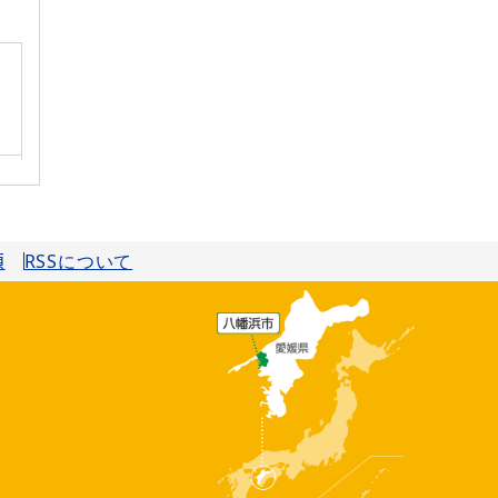
項
RSSについて