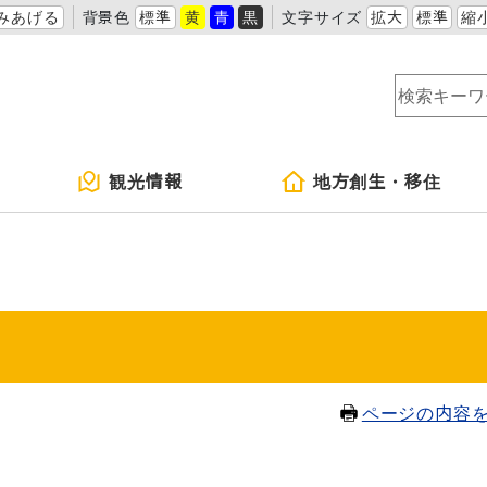
みあげる
背景色
標準
黄
青
黒
文字サイズ
拡大
標準
縮
観光情報
地方創生・移住
ページの内容