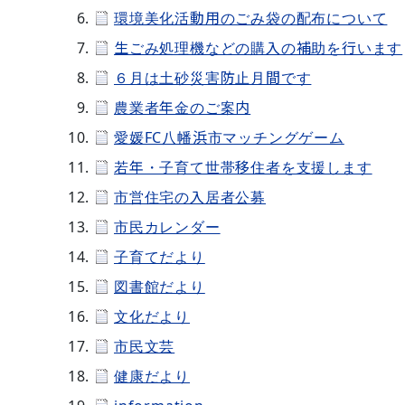
環境美化活動用のごみ袋の配布について
生ごみ処理機などの購入の補助を行います
６月は土砂災害防止月間です
農業者年金のご案内
愛媛FC八幡浜市マッチングゲーム
若年・子育て世帯移住者を支援します
市営住宅の入居者公募
市民カレンダー
子育てだより
図書館だより
文化だより
市民文芸
健康だより