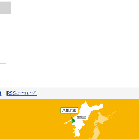
項
RSSについて