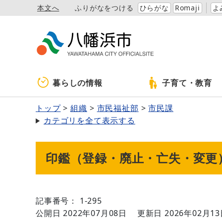
本文へ
ふりがなをつける
ひらがな
Romaji
よ
暮らしの情報
子育て・教育
トップ
組織
市民福祉部
市民課
カテゴリを全て表示する
印鑑（登録・廃止・亡失・変更
記事番号： 1-295
公開日 2022年07月08日
更新日 2026年02月1