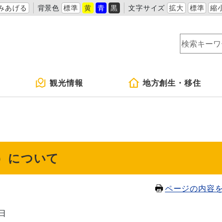
みあげる
背景色
標準
黄
青
黒
文字サイズ
拡大
標準
縮
観光情報
地方創生・移住
）について
ページの内容
3日