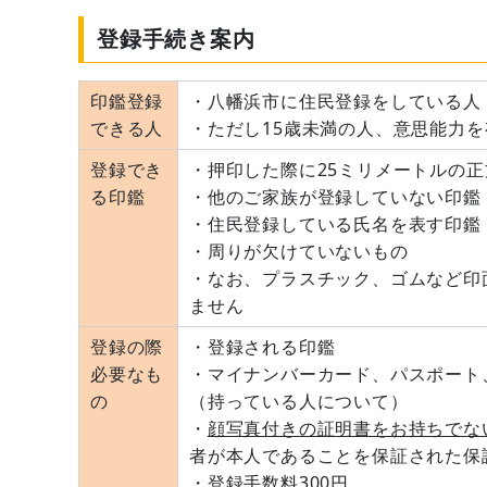
登録手続き案内
印鑑登録
・八幡浜市に住民登録をしている人
できる人
・ただし15歳未満の人、意思能力
登録でき
・押印した際に25ミリメートルの
る印鑑
・他のご家族が登録していない印鑑
・住民登録している氏名を表す印鑑
・周りが欠けていないもの
・なお、プラスチック、ゴムなど印
ません
登録の際
・登録される印鑑
必要なも
・マイナンバーカード、パスポート
の
（持っている人について）
・
顔写真付きの証明書をお持ちでな
者が本人であることを保証された保
・
登録手数料300円