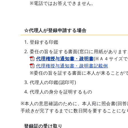
※電話ではお答えできません。
☆代理人が登録申請する場合
登録する印鑑
委任の旨を証する書面(窓口に用紙があります
代理権授与通知書・疎明書
(※Ａ４サイズ
代理権授与通知書・疎明書記載例
※委任の旨を証する書面に本人が来ることが
代理人の印鑑(認印可)
代理人の身分を証明するもの
※本人の意思確認のために、本人宛に照会書(回答
手続きが完了するまでに数日間を要することにな
登録証の受け取り