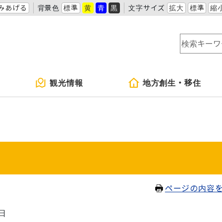
みあげる
背景色
標準
黄
青
黒
文字サイズ
拡大
標準
縮
観光情報
地方創生・移住
ページの内容
8日