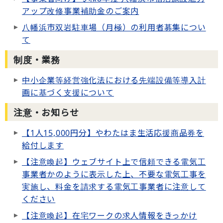
アップ改修事業補助金のご案内
八幡浜市双岩駐車場（月極）の利用者募集につい
て
制度・業務
中小企業等経営強化法における先端設備等導入計
画に基づく支援について
注意・お知らせ
【1人15,000円分】やわたはま生活応援商品券を
給付します
【注意喚起】ウェブサイト上で信頼できる電気工
事業者かのように表示した上、不要な電気工事を
実施し、料金を請求する電気工事業者に注意して
ください
【注意喚起】在宅ワークの求人情報をきっかけ