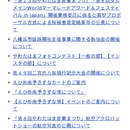
「第１３回やわたはま産業まつり」「第８回ダル
メインWorldマーマレードアワード＆フェスティ
バル in Japan」開催業務委託に係る公募型プロポ
ーザル方式による候補者選定結果等の公表につい
て
八幡浜市販路開拓支援事業に関する勉強会の開催
について
やわたはまフォトコンテスト【一般の部】【イン
スタの部】について
第４９回二宮忠八翁飛行記念大会の開催について
えひめ南予きずなカードのご案内
「えひめ南予きずな博について」
【えひめ南予きずな博】イベントのご案内につい
て
「第８回やわたはま産業まつり」航空アクロバッ
トショーの航空写真の公開について