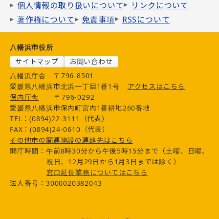
個人情報の取り扱いについて
リンクについて
著作権について
免責事項
RSSについて
八幡浜市役所
サイトマップ
お問い合わせ
八幡浜庁舎
〒796-8501
愛媛県八幡浜市北浜一丁目1番1号
アクセスはこちら
保内庁舎
〒796-0292
愛媛県八幡浜市保内町宮内1番耕地260番地
TEL：(0894)22-3111（代表）
FAX：(0894)24-0610（代表）
その他市の関連施設の連絡先はこちら
開庁時間：午前8時30分から午後5時15分まで（土曜、日曜、
祝日、12月29日から1月3日までは除く）
窓口延長業務についてはこちら
法人番号：3000020382043