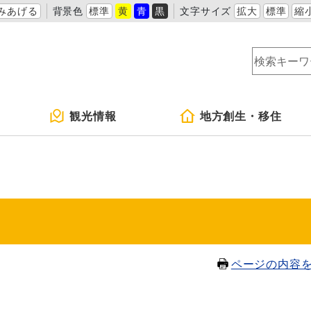
みあげる
背景色
標準
黄
青
黒
文字サイズ
拡大
標準
縮
観光情報
地方創生・移住
ページの内容