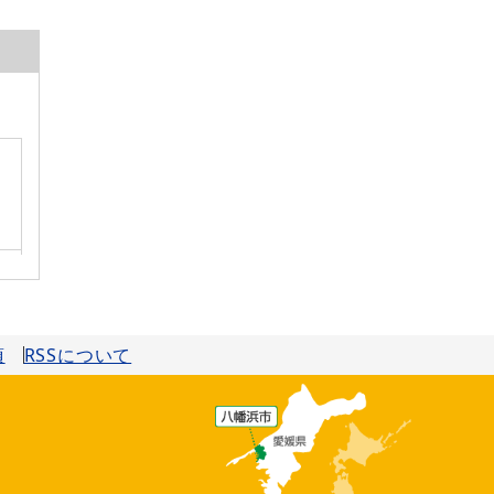
項
RSSについて