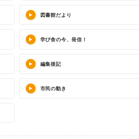
図書館だより
学び舎の今、発信！
編集後記
市民の動き