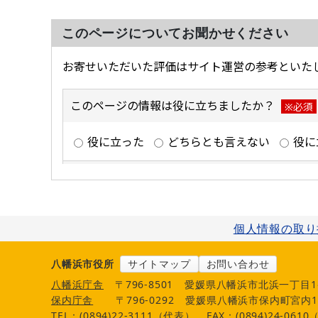
このページについてお聞かせください
個人情報の取り
八幡浜市役所
サイトマップ
お問い合わせ
八幡浜庁舎
〒796-8501
愛媛県八幡浜市北浜一丁目1
保内庁舎
〒796-0292
愛媛県八幡浜市保内町宮内1
TEL：(0894)22-3111（代表）
FAX：(0894)24-061