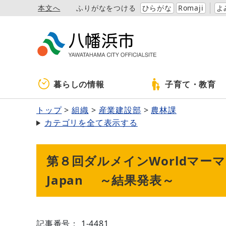
本文へ
ふりがなをつける
ひらがな
Romaji
よ
暮らしの情報
子育て・教育
トップ
組織
産業建設部
農林課
カテゴリを全て表示する
第８回ダルメインWorldマー
Japan ～結果発表～
記事番号： 1-4481