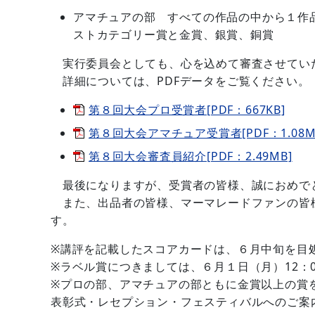
アマチュアの部 すべての作品の中から１作
ストカテゴリー賞と金賞、銀賞、銅賞
実行委員会としても、心を込めて審査させてい
詳細については、PDFデータをご覧ください。
第８回大会プロ受賞者[PDF：667KB]
第８回大会アマチュア受賞者[PDF：1.08M
第８回大会審査員紹介[PDF：2.49MB]
最後になりますが、受賞者の皆様、誠におめで
また、出品者の皆様、マーマレードファンの皆
す。
※講評を記載したスコアカードは、６月中旬を目
※ラベル賞につきましては、６月１日（月）12：
※プロの部、アマチュアの部ともに金賞以上の賞を
表彰式・レセプション・フェスティバルへのご案