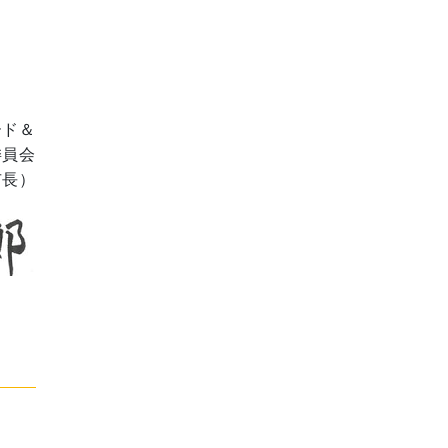
ード＆
委員会
市長）