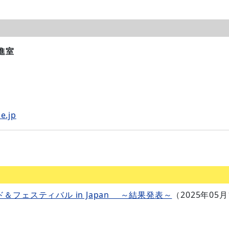
進室
e.jp
＆フェスティバル in Japan ～結果発表～
（
2025年05月