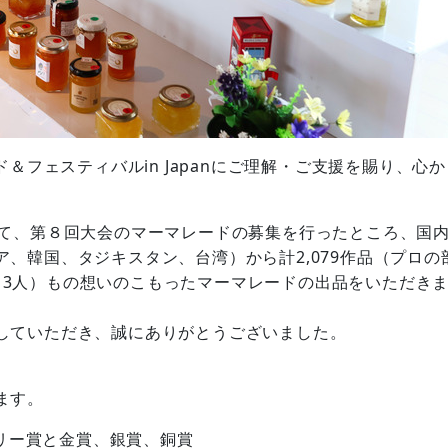
＆フェスティバルin Japanにご理解・ご支援を賜り、心
て、第８回大会のマーマレードの募集を行ったところ、国内
、韓国、タジキスタン、台湾）から計2,079作品（プロの
数613人）もの想いのこもったマーマレードの出品をいただき
していただき、誠にありがとうございました。
ます。
リー賞と金賞、銀賞、銅賞