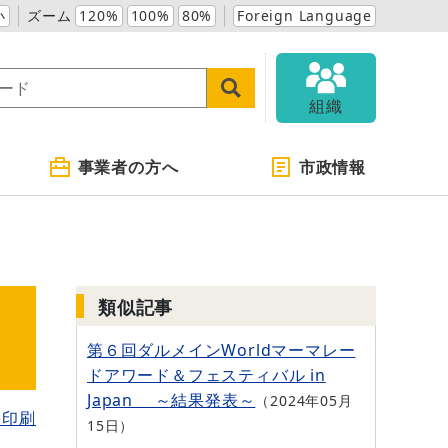
小
ズーム
120%
100%
80%
Foreign Language
組織
事業者の方へ
市政情報
類似記事
第６回ダルメインWorldマーマレー
ドアワード＆フェスティバル in
Japan ～結果発表～
2024年05月
を印刷
15日