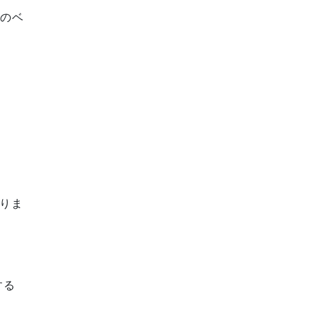
とのベ
りま
する