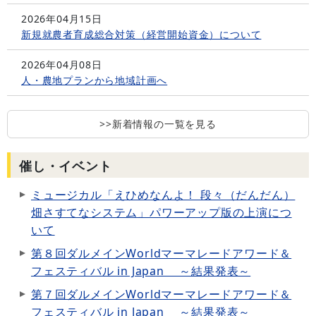
2026年04月15日
新規就農者育成総合対策（経営開始資金）について
2026年04月08日
人・農地プランから地域計画へ
>>新着情報の一覧を見る
催し・イベント
ミュージカル「えひめなんよ！ 段々（だんだん）
畑さすてなシステム」パワーアップ版の上演につ
いて
第８回ダルメインWorldマーマレードアワード＆
フェスティバル in Japan ～結果発表～
第７回ダルメインWorldマーマレードアワード＆
フェスティバル in Japan ～結果発表～