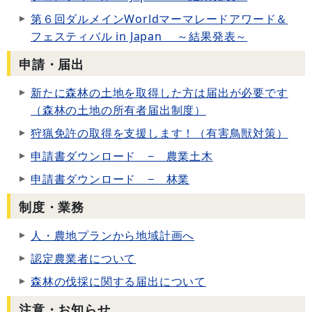
第６回ダルメインWorldマーマレードアワード＆
フェスティバル in Japan ～結果発表～
申請・届出
新たに森林の土地を取得した方は届出が必要です
（森林の土地の所有者届出制度）
狩猟免許の取得を支援します！（有害鳥獣対策）
申請書ダウンロード − 農業土木
申請書ダウンロード − 林業
制度・業務
人・農地プランから地域計画へ
認定農業者について
森林の伐採に関する届出について
注意・お知らせ