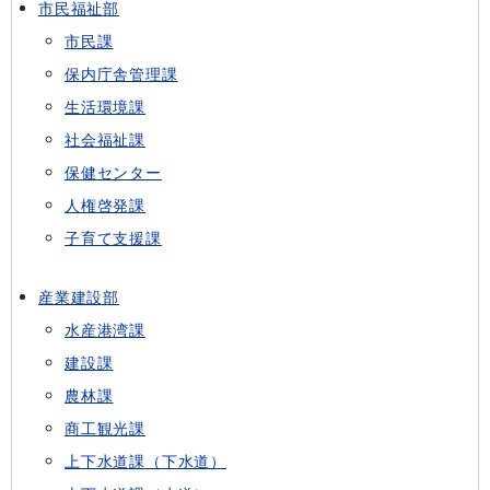
市民福祉部
市民課
保内庁舎管理課
生活環境課
社会福祉課
保健センター
人権啓発課
子育て支援課
産業建設部
水産港湾課
建設課
農林課
商工観光課
上下水道課（下水道）